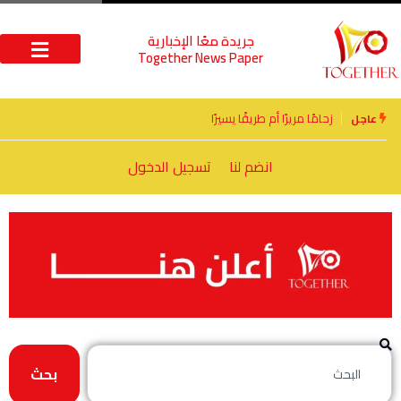
جريدة معًا الإخبارية
Together News Paper
زحامًا مريرًا أم طريقًا يسيرًا
عاجل
انضم لنا
تسجيل الدخول
بحث