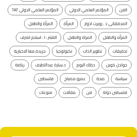
الفن
المؤتمر العلمي الدولي
المؤتمر العلمي الدولي TAT
المدققاتى د . روبرت ادوار
المرأة
المرأة والطفل
المرأه والطفل
المراة والطفل
الناشر : ا . اسلام اشرف
تحقيقات
تطوير الذات
تكنولوجيا
جريدة معا الاخبارية
جولدن كوين
حظك اليوم
د.سارة عبداللطيف
رياضة
سياسة
صحة
عمرو مصباح
فلسطين
فلسطين دولة
فن
مقالات
منوعات