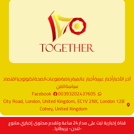
آخر الأخبار
أخبار عربية
أخبار عالمية
رياضة
منوعات
الصحة
تكنولوجيا
اقتصاد
سياسة
الفن
Facebook
00393202437605
128 City Road, London, United Kingdom, EC1V 2NX, London
Colney, United Kingdom
قناة إخبارية تبث على مدار 24 ساعة وتقدم محتوى إخباري متنوع
-لندن- بريطانيا .