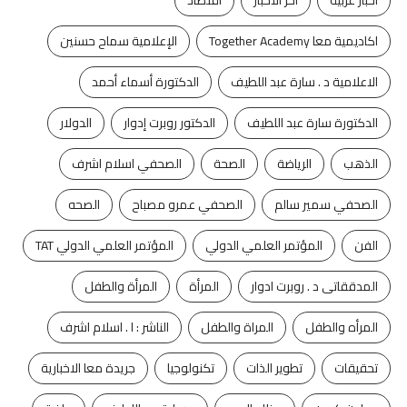
اكاديمية معا Together Academy
الإعلامية سماح حسنين
الاعلامية د . سارة عبد اللطيف
الدكتورة أسماء أحمد
الدكتورة سارة عبد اللطيف
الدكتور روبرت إدوار
الدولار
الذهب
الرياضة
الصحة
الصحفي اسلام اشرف
الصحفي سمير سالم
الصحفي عمرو مصباح
الصحه
الفن
المؤتمر العلمي الدولي
المؤتمر العلمي الدولي TAT
المدققاتى د . روبرت ادوار
المرأة
المرأة والطفل
المرأه والطفل
المراة والطفل
الناشر : ا . اسلام اشرف
تحقيقات
تطوير الذات
تكنولوجيا
جريدة معا الاخبارية