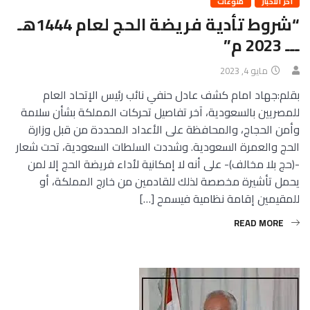
آخر الأخبار
منوعات
“شروط تأدية فريضة الحج لعام 1444هـ
ـــ 2023 م”
مايو 4, 2023
بقلم:جهاد امام كشف عادل حنفي نائب رئيس الإتحاد العام
للمصريين بالسعودية، آخر تفاصيل تحركات المملكة بشأن سلامة
وأمن الحجاج، والمحافظة على الأعداد المحددة من قبل وزارة
الحج والعمرة السعودية. وشددت السلطات السعودية، تحت شعار
-(حج بلا مخالف)- على أنه لا إمكانية لأداء فريضة الحج إلا لمن
يحمل تأشيرة مخصصة لذلك للقادمين من خارج المملكة، أو
للمقيمين إقامة نظامية فيسمح […]
READ MORE