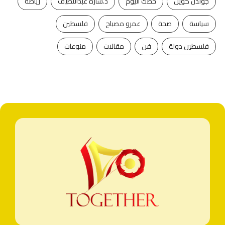
جولدن كوين
حظك اليوم
د.سارة عبداللطيف
رياضة
سياسة
صحة
عمرو مصباح
فلسطين
فلسطين دولة
فن
مقالات
منوعات