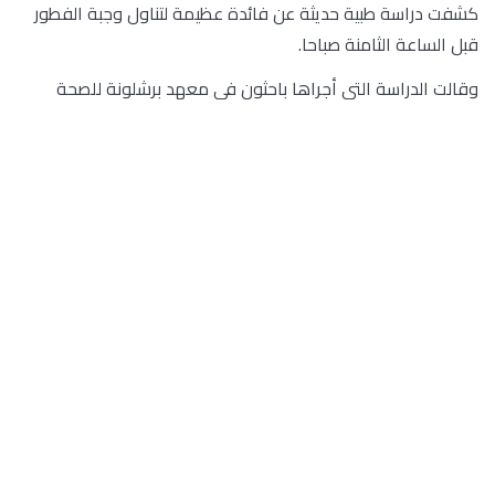
كشفت دراسة طبية حديثة عن فائدة عظيمة لتناول وجبة الفطور
قبل الساعة الثامنة صباحا.
وقالت الدراسة التي أجراها باحثون في معهد برشلونة للصحة
العالمية، إن تناول وجبة الفطور بعد الساعة 9 صباحا، يزيد من خطر
الإصابة بمرض السكري من النوع الثاني بنسبة 59 في المئة،
مقارنة بأولئك الذين يأكلون هذه الوجبة قبل الساعة 8 صباحا.
ووفق الباحثة في المعهد الإسباني والمؤلفة الرئيسية للدراسة، آنا
بالومار كروس، فإن “توقيت وجبة الفطور يلعب دورا رئيسيا في
تنظيم إيقاع الساعة البيولوجية، والتحكم في والدهون، لكن القليل
من الدراسات قد بحثت في العلاقة بين توقيت الوجبة أو الصيام،
ومرض السكري من النوع الثاني”.
وقامت الدراسة على استبيان شارك فيه 100 ألف شخص، سجلوا
ما أكلوه وشربوه على مدار 24 ساعة في ثلاثة أيام غير متتالية،
بالإضافة إلى توقيت تلك الوجبات، ومن ثم تم حساب متوسط
السجلات الغذائية لأول عامين من المتابعة، وتقييم صحة كل