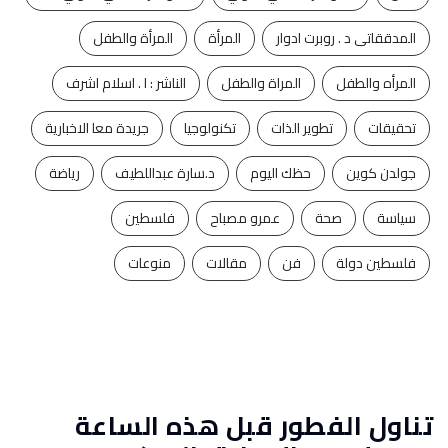
المدققاتى د . روبرت ادوار
المرأة
المرأة والطفل
المرأه والطفل
المراة والطفل
الناشر : ا . اسلام اشرف
تحقيقات
تطوير الذات
تكنولوجيا
جريدة معا الاخبارية
جولدن كوين
حظك اليوم
د.سارة عبداللطيف
رياضة
سياسة
صحة
عمرو مصباح
فلسطين
فلسطين دولة
فن
مقالات
منوعات
تناول الفطور قبل هذه الساعة