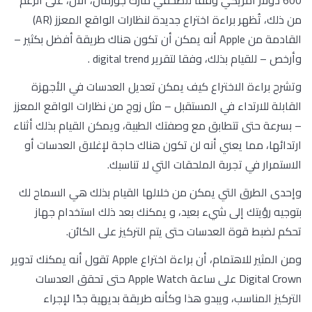
من ذلك، تُظهر براءة اختراع جديدة لنظارات الواقع المعزز (AR)
القادمة من Apple أنه يمكن أن تكون هناك طريقة أفضل بكثير –
وأرخص – للقيام بذلك، وفقا لتقرير digital trend .
وتشرح براءة الاختراع كيف يمكن تعديل العدسات في الأجهزة
القابلة للارتداء في المستقبل – مثل زوج من نظارات الواقع المعزز
– بسرعة حتى تتطابق مع وصفتك الطبية، ويمكن القيام بذلك أثناء
ارتدائها، مما يعني أنه لن تكون هناك حاجة لإغلاق العدسات أو
الاستمرار في تجربة الملحقات التي لا تناسبك.
وإحدى الطرق التي يمكن من خلالها القيام بذلك هي السماح لك
بتوجيه رؤيتك إلى شيء بعيد، و يمكنك بعد ذلك استخدام جهاز
تحكم لضبط قوة العدسات حتى يتم التركيز على الكائن.
ومن المثير للاهتمام، أن براءة اختراع Apple تقول أنه يمكنك تدوير
Digital Crown على ساعة Apple Watch حتى تحقق العدسات
التركيز المناسب، ويبدو هذا وكأنه طريقة بديهية جدًا لإجراء