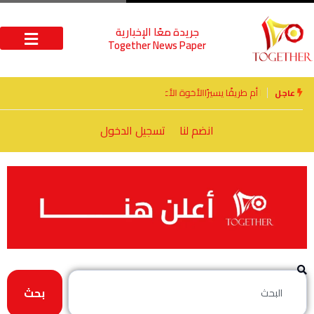
جريدة معًا الإخبارية
Together News Paper
الأخوة الأعداء وحتمًا لابد من لقاء
عاجل
انضم لنا
تسجيل الدخول
بحث