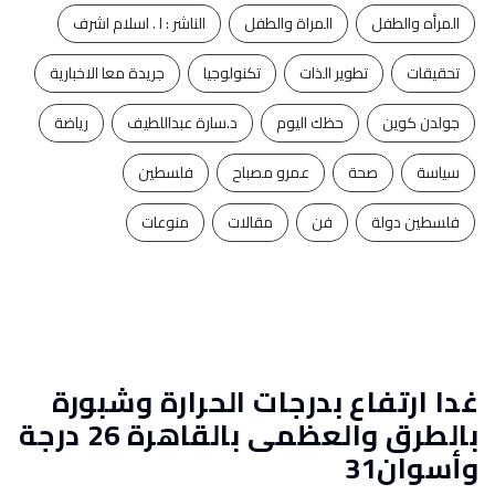
المرأه والطفل
المراة والطفل
الناشر : ا . اسلام اشرف
تحقيقات
تطوير الذات
تكنولوجيا
جريدة معا الاخبارية
جولدن كوين
حظك اليوم
د.سارة عبداللطيف
رياضة
سياسة
صحة
عمرو مصباح
فلسطين
فلسطين دولة
فن
مقالات
منوعات
غدا ارتفاع بدرجات الحرارة وشبورة
بالطرق والعظمى بالقاهرة 26 درجة
وأسوان31