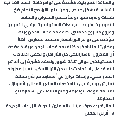
والمنافذ التموينية، مُشددةً على توافر كافة السلع الغذائية
الأساسية بشكل طبيعي ومن بينها الأرز، مع انتظام ضخ
كميات وفيرة منها يومياً بجميع الأسواق والمنافذ
التموينية وفروع المجمعات الاستهلاكية وبقالي التموين
وفروع مشروع جمعيتي بكافة محافظات الجمهورية،
مُؤكدةً على توافر الأرز بأسعار مخفضة بمعارض “أهلاً
رمضان” المنتشرة بمختلف محافظات الجمهورية، مُوضحةً
أن المخزون الاستراتيجي من الأرز آمن و يكفي احتياجات
المستهلكين حوالي ثلاثة شهور ونصف، مُشيرةً إلى أنه تم
التعاقد على استيراد شحنات من الأرز الأبيض، لتعزيز مخزونه
الاستراتيجي، وإحداث توازن في أسعاره، مع شن حملات
تفتيش يومية على منافذ صرف السلع والمحال بالأسواق،
لمتابعة موقف توافرها، ومنع التلاعب في أسعارها أو
احتكارها.
المالية: بدء صرف مرتبات العاملين بالدولة بالزيادات الجديدة
13 أبريل المقبل