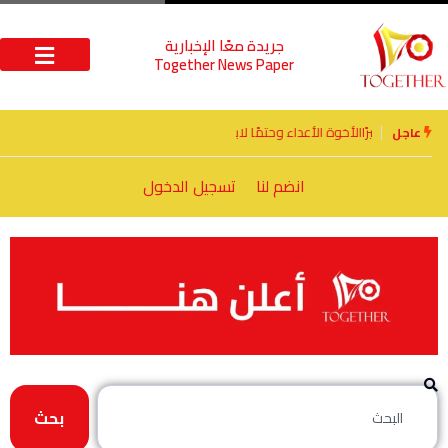
جريدة معًا الإخبارية
Together News Paper
الأخوة الأعداء وحتمًا لابد من لقاء
عاجل
انضم لنا
تسجيل الدخول
بحث