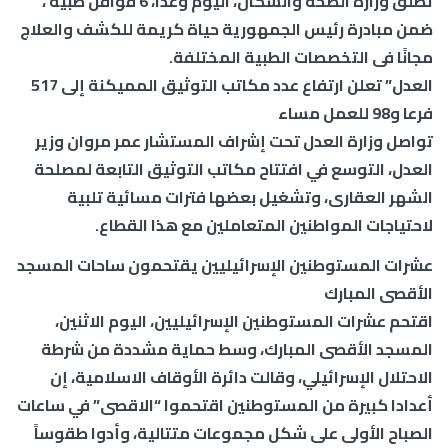
تطلق وزارة الصحة والسكان، اليوم وغدا، 6 قوافل طبية ،
ضمن مبادرة رئيس الجمهورية حياة كريمة للكشف والعلاج
مجانًا فى التخصصات الطبية المختلفة.
العدل” تعلن ارتفاع عدد مكاتب التوثيق المميكنة إلى 517
فرعا و98 للعمل مساء
تواصل وزارة العدل تحت إشراف المستشار عمر مروان وزير
العدل، التوسع في افتتاح مكاتب التوثيق التابعة لمصلحة
الشهر العقارى، وتشغيل بعضها فترات مسائية تلبية
لاحتياجات المواطنين المتعاملين مع هذا القطاع.
عشرات المستوطنين الإسرائيليين يقتحمون ساحات المسجد
الأقصى المبارك
اقتحم عشرات المستوطنين الإسرائيليين، اليوم الاثنين،
المسجد الأقصى المبارك، وسط حماية مشددة من شرطة
الاحتلال الإسرائيلي، وقالت دائرة الأوقاف الاسلامية، إن
أعدادا كبيرة من المستوطنين اقتحموا “الاقصى” في ساعات
الصباح الأولى على شكل مجموعات متتالية، وأدوا طقوساً