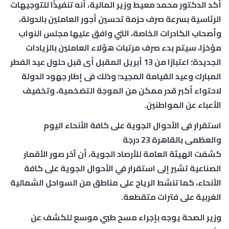
أكد الدكتور محمد معيط وزير المالية، أنه تنفيذًا للتوجيهات
الرئاسية بسرعة صرف حزمة تحسين أجور العاملين بالدولة،
وأصحاب الكادرات الخاصة، التي وافق عليها مجلس النواب
مؤخرًا، سيتم بدء صرف مرتبات هؤلاء العاملين بالزيادات
الجديدة؛ اعتبارًا من 13 أبريل المقبل أى قبل حلول عيد الفطر
المبارك وعيد القيامة المجيد؛ وذلك فى إطار جهود الدولة
لاحتواء أكبر قدر ممكن من الموجة التضخمية، وتخفيف
الأعباء عن المواطنين.
استقرار فى الأحوال الجوية على كافة الأنحاء اليوم
والعظمى بالقاهرة 23 درجة
كشفت الهيئة العامة للأرصاد الجوية، أن آخر صور الأقمار
الصناعية تشير إلى استقرار في الأحوال الجوية على كافة
الأنحاء، كما تنشط الرياح على مناطق من السواحل الشمالية
الغربية على فترات متقطعة.
وزير الصحة يوجه بإجراء مسح طبي موسع للكشف عن