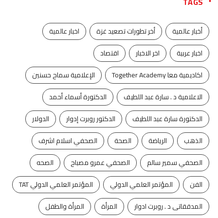
TAGS
أخبار عالمية
أخر تطورات تصعيد غزة
اخبار عالمية
اخبار عربية
اخر الاخبار
اقتصاد
اكاديمية معا Together Academy
الإعلامية سماح حسنين
الاعلامية د . سارة عبد اللطيف
الدكتورة أسماء أحمد
الدكتورة سارة عبد اللطيف
الدكتور روبرت إدوار
الدولار
الذهب
الرياضة
الصحة
الصحفي اسلام اشرف
الصحفي سمير سالم
الصحفي عمرو مصباح
الصحه
الفن
المؤتمر العلمي الدولي
المؤتمر العلمي الدولي TAT
المدققاتى د . روبرت ادوار
المرأة
المرأة والطفل