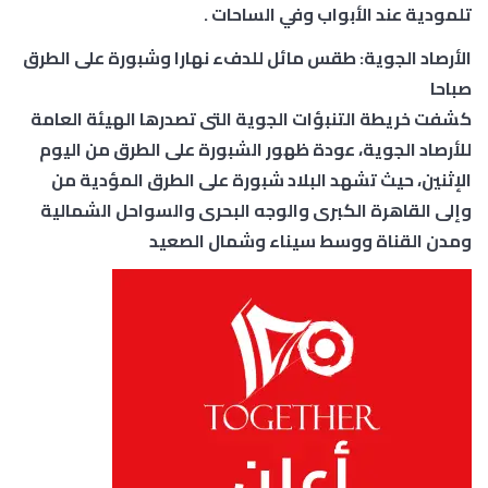
تلمودية عند الأبواب وفي الساحات .
الأرصاد الجوية: طقس مائل للدفء نهارا وشبورة على الطرق
صباحا
كشفت خريطة التنبؤات الجوية التى تصدرها الهيئة العامة
للأرصاد الجوية، عودة ظهور الشبورة على الطرق من اليوم
الإثنين، حيث تشهد البلاد شبورة على الطرق المؤدية من
وإلى القاهرة الكبرى والوجه البحرى والسواحل الشمالية
ومدن القناة ووسط سيناء وشمال الصعيد