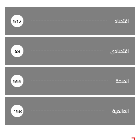
اقتصاد
512
اقتصادي
48
الصحة
555
العالمية
158