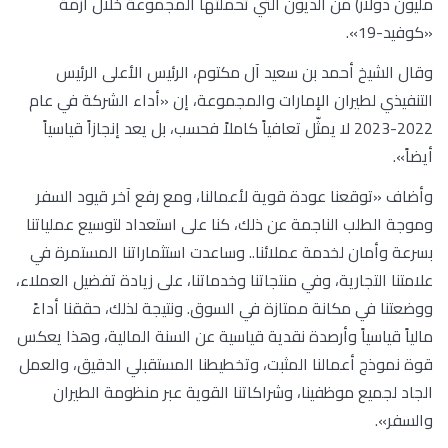
مليون دولار) من الديون التي تحملتها المجموعة خلال أزمة
«كوفيد-19».
وقال الشيخ أحمد بن سعيد آل مكتوم، الرئيس الأعلى الرئيس
التنفيذي لطيران الإمارات والمجموعة، إن «أداء الشركة في عام
2022-2023 لا يمثّل تعافياً كاملاً فحسب، بل يعد إنجازاً قياسياً
أيضاً».
وأضاف «توقعنا عودة قوية لأعمالنا، ومع رفع آخر قيود السفر
وموجة الطلب الناجمة عن ذلك، كنا على استعداد لتوسيع عملياتنا
بسرعة وأمان لخدمة عملائنا.. وساعدت استثماراتنا المستمرة في
علامتنا التجارية، وفي منتجاتنا وخدماتنا، على زيادة تفضيل العملاء،
ووضعتنا في مكانة ممتازة في السوق. ونتيجة لذلك، حققنا أداءً
مالياً قياسياً وأرصدة نقدية قياسية عن السنة المالية، وهذا يعكس
قوة نموذج أعمالنا المثبت، وتخطيطنا المستقبلي الدقيق، والعمل
الجاد لجميع موظفينا، وشراكاتنا القوية عبر منظومة الطيران
والسفر».