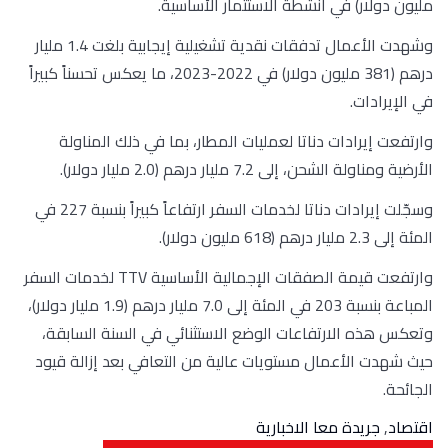
مليون دولار) في أنشطة الاستثمار الأساسية.
وشهدت الأعمال تدفقات نقدية تشغيلية إيجابية بلغت 1.4 مليار
درهم (381 مليون دولار) في 2022-2023، ما يعكس تحسناً كبيراً
في الإيرادات.
وارتفعت إيرادات دناتا لعمليات المطار، بما في ذلك المناولة
الأرضية ومناولة الشحن، إلى 7.2 مليار درهم (2.0 مليار دولار).
وسجّلت إيرادات دناتا لخدمات السفر ارتفاعاً كبيراً بنسبة 227 في
المئة إلى 2.3 مليار درهم (618 مليون دولار).
وارتفعت قيمة الصفقات الإجمالية الأساسية TTV لخدمات السفر
المباعة بنسبة 203 في المئة إلى 7.0 مليار درهم (1.9 مليار دولار)،
وتعكس هذه الارتفاعات الوضع الاستثنائي في السنة السابقة،
حيث شهدت الأعمال مستويات عالية من التعافي بعد إزالة قيود
الجائحة.
اقتصاد
,
جريدة معا الاخبارية