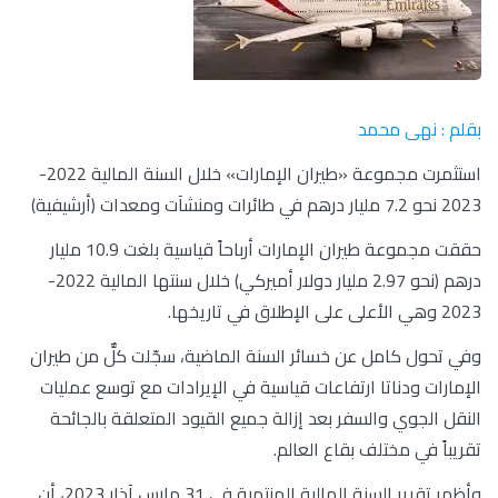
بقلم : نهى محمد
استثمرت مجموعة «طيران الإمارات» خلال السنة المالية 2022-
2023 نحو 7.2 مليار درهم في طائرات ومنشآت ومعدات (أرشيفية)
حققت مجموعة طيران الإمارات أرباحاً قياسية بلغت 10.9 مليار
درهم (نحو 2.97 مليار دولار أميركي) خلال سنتها المالية 2022-
2023 وهي الأعلى على الإطلاق في تاريخها.
وفي تحول كامل عن خسائر السنة الماضية، سجّلت كلٌّ من طيران
الإمارات ودناتا ارتفاعات قياسية في الإيرادات مع توسع عمليات
النقل الجوي والسفر بعد إزالة جميع القيود المتعلقة بالجائحة
تقريباً في مختلف بقاع العالم.
وأظهر تقرير السنة المالية المنتهية في 31 مارس آذار 2023، أن