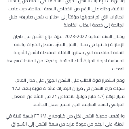
وأسهمت الإمارات للشحن الجوي بنسبة 16 في المئة من إيرادات
الناقلة، وذلك على الرغم من انخفاض السعة المتاحة، حيث عادت
الطائرات التي تم تحويلها مؤقتاً إلى «طائرات شحن صغيرة» خلال
الجائحة إلى خدمة الركاب الكاملة.
وخلال السنة المالية 2022-2023، عززت ذراع الشحن في طيران
الإمارات ريادتها في مجال النقل المبرّد، بفضل الخبرات والبنية
التحتية المتقدمة التي جعلتها الناقلة المفضلة لشحن الأدوية
الحساسة لدرجة الحرارة أثناء الجائحة، وغيرها من المنتجات سريعة
العطب.
ومع استمرار قوة الطلب على الشحن الجوي على مدار العام،
سجّلت ذراع الشحن في طيران الإمارات عائدات قوية بلغت 17.2
مليار درهم (4.7 مليار دولار)، بانخفاض 21 في المئة عن المعدل
القياسي للسنة السابقة الذي تحقق بفعل الجائحة.
وارتفعت حصيلة الشحن لكل طن كيلومتري FTKM بنسبة ثلاثة في
المئة، على الرغم من عودة مزيد من سعة الشحن إلى الأسواق