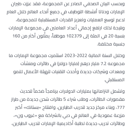
وبحسب البيان الصحفي الصادر عن المجموعة، فقد عززت طيران
الإمارات ودناتا أنشطة التوظيف في جميع أنحاء العالم خلال العام
لدعم توسع العمليات وتعزيز القدرات المستقبلية للمجموعة،
ونتيجة لذلك ارتفع إجمالي أعداد العاملين في مجموعة الإمارات
بنسبة 20 في المئة إلى 102379 موظفاً، يمثّلون أكثر من 160
جنسية مختلفة.
وخلال السنة المالية 2022-2023 استثمرت مجموعة الإمارات ما
مجموعه 7.2 مليار درهم (مليارا دولار) في طائرات ومنشآت
ومعدات وشركات جديدة وأحدث التقنيات لتهيئة الأعمال للنمو
المستقبلي.
وتشمل التزاماتها بمليارات الدولارات برنامجاً ضخماً لتحديث
مقصورات الطائرات، وطلب شراء 5 طائرات شحن جديدة من طراز
777، وبناء مركز جديد لتدريب الطيارين، وافتتاح «بستانك» أكبر
مزرعة عمودية في العالم في دبي بالشراكة مع «غروب ون»،
وطائرات تدريب جديدة لطلبة أكاديمية الإمارات لتدريب الطيارين،