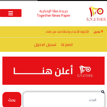
جريدة معًا الإخبارية
Together News Paper
الأخوة الأعداء وحتمًا لابد من لقاء
عاجل
انضم لنا
تسجيل الدخول
بحث