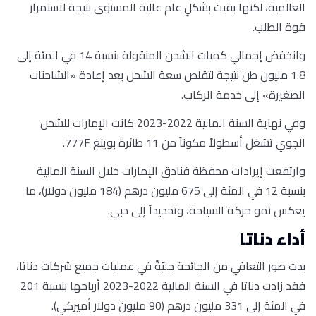
العالمية، لكنها بقيت بشكلٍ عام عالية المستوى نتيجة لاستمرار
قوة الطلب.
وانخفض إجمالي كميات الشحن المنقولة بنسبة 14 في المئة إلى
1.8 مليون طن نتيجة لتقلص سعة الشحن بعد إعادة «الشاحنات
الصغيرة» إلى خدمة الركاب.
وفي نهاية السنة المالية 2022-2023 كانت الإمارات للشحن
الجوي تشغل أسطولاً مكوناً من 11 طائرة بوينغ 777F.
وارتفعت إيرادات محفظة فنادق الإمارات خلال السنة المالية
بنسبة 12 في المئة إلى 675 مليون درهم (184 مليون دولار)، ما
يعكس نمو حركة السياحة، وتحديداً إلى دبي.
أداء دناتا
بدت صور التعافي من الجائحة جليّةً في عمليات جميع شركات دناتا،
فقد زادت دناتا في السنة المالية 2022-2023 أرباحها بنسبة 201
في المئة إلى 331 مليون درهم (90 مليون دولار أميركي).