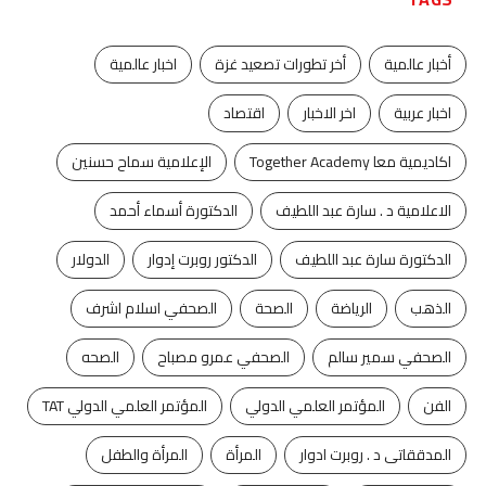
أخبار عالمية
أخر تطورات تصعيد غزة
اخبار عالمية
اخبار عربية
اخر الاخبار
اقتصاد
اكاديمية معا Together Academy
الإعلامية سماح حسنين
الاعلامية د . سارة عبد اللطيف
الدكتورة أسماء أحمد
الدكتورة سارة عبد اللطيف
الدكتور روبرت إدوار
الدولار
الذهب
الرياضة
الصحة
الصحفي اسلام اشرف
الصحفي سمير سالم
الصحفي عمرو مصباح
الصحه
الفن
المؤتمر العلمي الدولي
المؤتمر العلمي الدولي TAT
المدققاتى د . روبرت ادوار
المرأة
المرأة والطفل