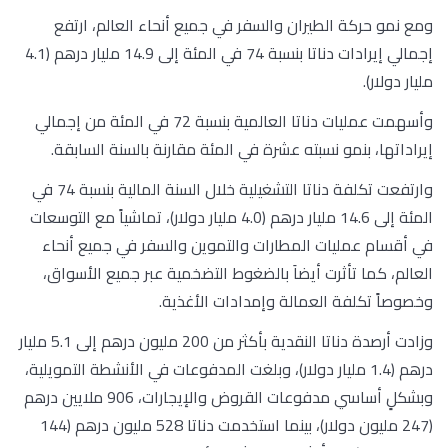
ومع نمو حركة الطيران والسفر في جميع أنحاء العالم، ارتفع
إجمالي إيرادات دناتا بنسبة 74 في المئة إلى 14.9 مليار درهم (4.1
مليار دولار).
وأسهمت عمليات دناتا العالمية بنسبة 72 في المئة من إجمالي
إيراداتها، بنمو نسبته عشرة في المئة مقارنة بالسنة السابقة.
وارتفعت تكلفة دناتا التشغيلية خلال السنة المالية بنسبة 74 في
المئة إلى 14.6 مليار درهم (4.0 مليار دولار)، تماشياً مع التوسعات
في أقسام عمليات المطارات والتموين والسفر في جميع أنحاء
العالم، كما تأثرت أيضاَ بالضغوط التضخمية عبر جميع الأسواق،
وخصوصاً تكلفة العمالة وإمدادات الأغذية.
وزادت أرصدة دناتا النقدية بأكثر من 200 مليون درهم إلى 5.1 مليار
درهم (1.4 مليار دولار)، وبلغت المدفوعات في الأنشطة التمويلية،
وبشكلٍ أساسي مدفوعات القروض والإيجارات، 906 ملايين درهم
(247 مليون دولار)، بينما استخدمت دناتا 528 مليون درهم (144