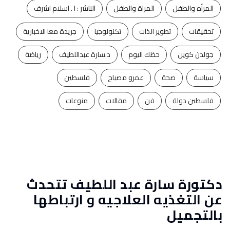
المرأه والطفل
المراة والطفل
الناشر : ا . اسلام اشرف
تحقيقات
تطوير الذات
تكنولوجيا
جريدة معا الاخبارية
جولدن كوين
حظك اليوم
د.سارة عبداللطيف
رياضة
سياسة
صحة
عمرو مصباح
فلسطين
فلسطين دولة
فن
مقالات
منوعات
دكتورة سارة عبد اللطيف تتحدث
عن التغذيه العلاجيه و ارتباطها
بالتجميل