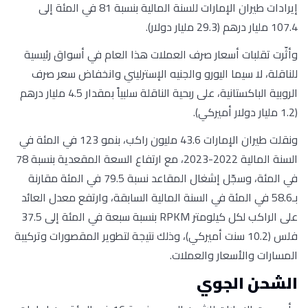
إيرادات طيران الإمارات للسنة المالية بنسبة 81 في المئة إلى
107.4 مليار درهم (29.3 مليار دولار).
وأثّرت تقلبات أسعار صرف العملات هذا العام في أسواق رئيسية
للناقلة، لا سيما اليورو والجنيه الإسترليني وانخفاض سعر صرف
الروبية الباكستانية، على ربحية الناقلة سلبياً بمقدار 4.5 مليار درهم
(1.2 مليار دولار أميركي).
ونقلت طيران الإمارات 43.6 مليون راكب، بنمو 123 في المئة في
السنة المالية 2022-2023، مع ارتفاع السعة المقعدية بنسبة 78
في المئة، وسجّل إشغال المقاعد نسبة 79.5 في المئة مقارنة
بـ58.6 في المئة في السنة المالية السابقة، وارتفع معدل العائد
على الراكب لكل كيلومتر RPKM بنسبة سبعة في المئة إلى 37.5
فلس (10.2 سنت أميركي)، وذلك نتيجة لتطوير المقصورات وتركيبة
المسارات والأسعار والعملات.
الشحن الجوي