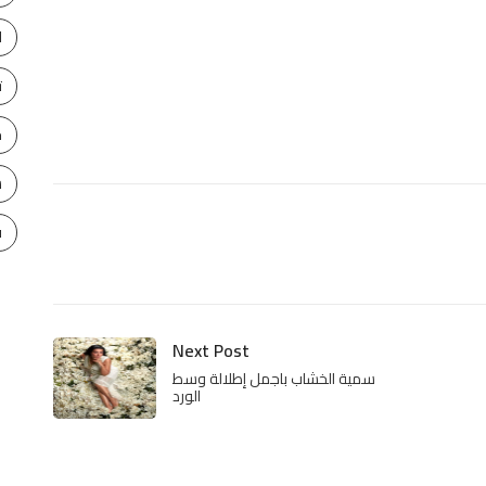
ا
ت
ح
س
ف
Next Post
سمية الخشاب باجمل إطلالة وسط
الورد