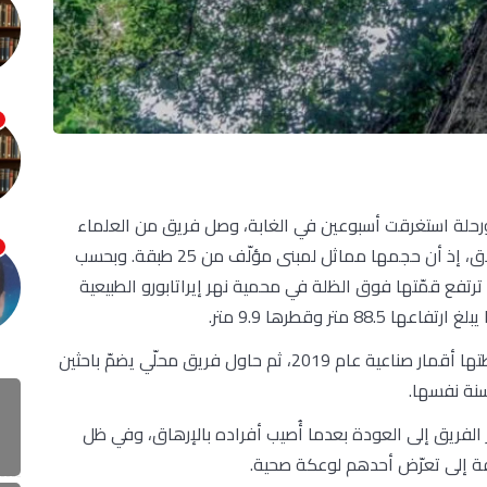
ة ورحلة استغرقت أسبوعين في الغابة، وصل فريق من العلماء
إلى أكبر شجرة في غابة الأمازون المطيرة على الإطلاق، إذ أن حجمها مماثل لمبنى مؤلّف من 25 طبقة. وبحسب
رتفع قمّتها فوق الظلة في محمية نهر إيراتابورو الطبيعية
متر وقطرها 9.9 متر.
ورصدها العلماء للمرة الأولى من خلال مشاهد التقطتها أقمار صناعية عام 2019، ثم حاول فريق محلّي يضمّ باحثين
سنة نفسها.
لفريق إلى العودة بعدما أُصيب أفراده بالإرهاق، وفي ظل
ة إلى تعرّض أحدهم لوعكة صحية.