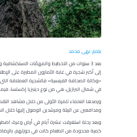
بقلم: نهى محمد
بعد 3 سنوات من التخطيط والمهمّات الاستكشافي
«وكالة الصحافة الفرنسية» فالشجرة العملاقة التي ت
في شمال البرازيل، هي من نوع دينيزيا إكسلسا، فيما يبلغ ارتفاعها 88.5 
ومدافعين عن البيئة ومرشدين الوصول إليها خلال ال
وبعد رحلة استغرقت عشرة أيام في أرض وعرة، اضطر ا
كمية محدودة من الطعام كانت في حوزتهم، بالإضاف