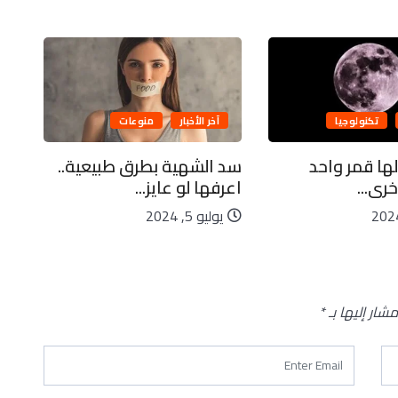
تكنولوجيا
آخر الأخبار
منوعات
لها قمر واحد
سد الشهية بطرق طبيعية..
كاي
رى...
اعرفها لو عايز...
ليا
يوليو 5, 2024
يو
مشار إليها بـ
*