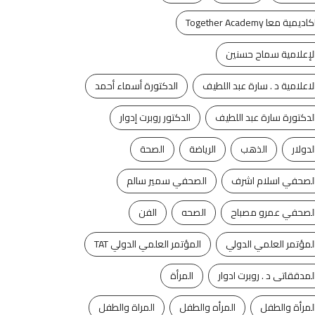
كاديمية معا Together Academy
لإعلامية سماح حسنين
لاعلامية د . سارة عبد اللطيف
الدكتورة أسماء أحمد
لدكتورة سارة عبد اللطيف
الدكتور روبرت إدوار
لدولار
الذهب
الرياضة
الصحة
لصحفي اسلام اشرف
الصحفي سمير سالم
لصحفي عمرو مصباح
الصحه
الفن
لمؤتمر العلمي الدولي
المؤتمر العلمي الدولي TAT
لمدققاتى د . روبرت ادوار
المرأة
لمرأة والطفل
المرأه والطفل
المراة والطفل