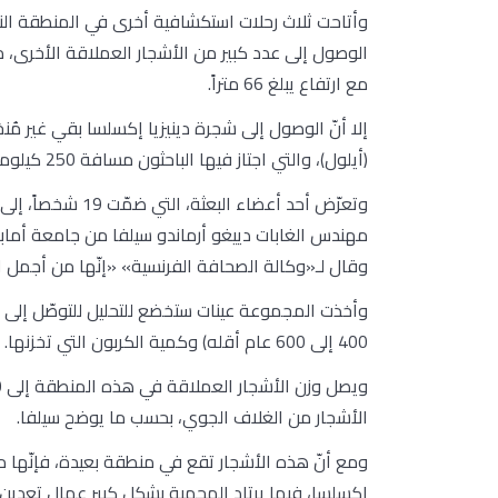
وأتاحت ثلاث رحلات استكشافية أخرى في المنطقة النائي
الوصول إلى عدد كبير من الأشجار العملاقة الأخرى، من
مع ارتفاع يبلغ 66 متراً.
(أيلول)، والتي اجتاز فيها الباحثون مسافة 250 كيلومتراً بواسطة قارب، وأكثر من 20 كيلومتراً سيراً عبر الغابة الجبلية.
وتعرّض أحد أعضاء 
مهندس الغابات دييغو أرماندو سيلفا من جامعة أمابا
وقال لـ«وكالة الصحافة الفرنسية» «إنّها من أجمل ال
وأخذت المجموعة عينات ستخضع للتحليل للتوصّل إلى 
400 إلى 600 عام أقله) وكمية الكربون التي تخزنها.
الأشجار من الغلاف الجوي، بحسب ما يوضح سيلفا.
ومع أنّ هذه الأشجار تقع في منطقة بعيدة، فإنّها مع
إكسلسا، فيما يرتاد المحمية بشكل كبير عمال تعدين 