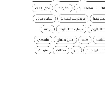
لناشر : ا . اسلام اشرف
تحقيقات
تطوير الذات
كنولوجيا
جريدة معا الاخبارية
جولدن كوين
ظك اليوم
د.سارة عبداللطيف
رياضة
ياسة
صحة
عمرو مصباح
فلسطين
لسطين دولة
فن
مقالات
منوعات