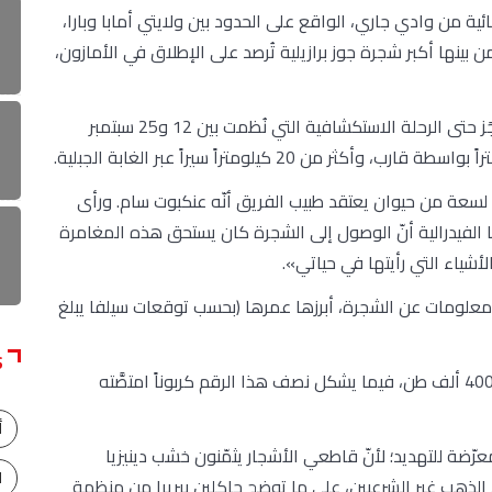
ة من وادي جاري، الواقع على الحدود بين ولايتي أمابا وبارا،
 بينها أكبر شجرة جوز برازيلية تُرصد على الإطلاق في الأمازون،
إلا أنّ الوصول إلى شجرة دينيزيا إكسلسا بقي غير مُنجَز حتى الرحلة الاستكشافية التي نُظمت بين 12 و25 سبتمبر
البعثة، التي ضمّت 19 شخصاً، إلى لسعة من حيوان يعتقد طبيب الفريق أنّه عنكبوت سام. ورأى
 الفيدرالية أنّ الوصول إلى الشجرة كان يستحق هذه المغامرة
أشياء التي رأيتها في حياتي».
معلومات عن الشجرة، أبرزها عمرها (بحسب توقعات سيلفا يبلغ
S
ويصل وزن الأشجار العملاقة في هذه المنطقة إلى 400 ألف طن، فيما يشكل نصف هذا الرقم كربوناً امتصَّته
أ
رّضة للتهديد؛ لأنّ قاطعي الأشجار يثمّنون خشب دينيزيا
ا
الذهب غير الشرعيين، على ما توضح جاكلين بيريرا من منظمة