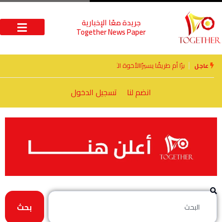
جريدة معًا الإخبارية
Together News Paper
الأخوة الأعداء وحتمًا لابد من لقاء
عاجل
انضم لنا
تسجيل الدخول
بحث