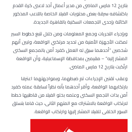
بتاريخ 12 مارس الماضى من مدير أعمال أحد لاعبى كرة القدم
باكتشافه سرقة بعض محتويات الفيلا الخاصة باللاعب المذكور
الكائنة بإحدى التجمعات السكنية بالقاهرة الجديدة.
وبإجراء التحريات وجمع المعلومات ومن خلال تتبع خطوط السير
تمكنت الأجهزة الأمنية من تحديد مرتكبي الواقعة، وتبين أنهم
شخصين “أحدهما سبق له العمل كفرد أمن بالمجمع السكنى
المشار إليه” – مقيمين بمحافظة الإسماعيلية، وأن الواقعة
ارتُكبت بتاريخ 12 مارس الماضى.
وعقب تقنين الإجراءات تم ضبطهما، وبمواجهتهما اعترفا
بارتكابهما الواقعة، وأقر أحدهما بأنه نظراً لسابقة عمله كفرد
أمن بذات التجمع السكنى وعلمه بخلو الفيلا من قاطنيها خطط
لارتكاب الواقعة بالاشتراك مع المتهم الثانى، حيث قاما بتسلق
السور الخلفى للفيلا المشار إليها وارتكاب الواقعة.