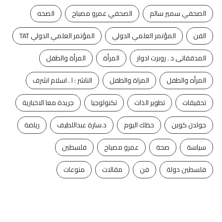
الصحفي سمير سالم
الصحفي عمرو مصباح
الصحه
الفن
المؤتمر العلمي الدولي
المؤتمر العلمي الدولي TAT
المدققاتى د . روبرت ادوار
المرأة
المرأة والطفل
المرأه والطفل
المراة والطفل
الناشر : ا . اسلام اشرف
تحقيقات
تطوير الذات
تكنولوجيا
جريدة معا الاخبارية
جولدن كوين
حظك اليوم
د.سارة عبداللطيف
رياضة
سياسة
صحة
عمرو مصباح
فلسطين
فلسطين دولة
فن
مقالات
منوعات