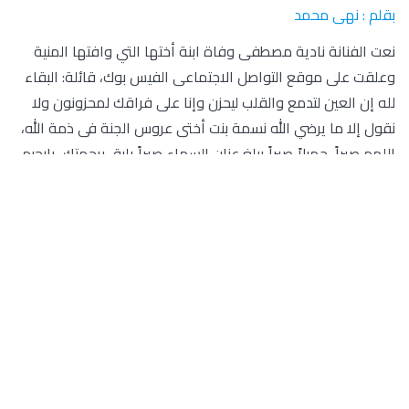
بقلم : نهى محمد
نعت الفنانة نادية مصطفى وفاة ابنة أختها التي وافتها المنية
وعلقت على موقع التواصل الاجتماعى الفيس بوك، قائلة: البقاء
لله إن العين لتدمع والقلب ليحزن وإنا على فراقك لمحزونون ولا
نقول إلا ما يرضي الله نسمة بنت أختى عروس الجنة فى ذمة الله،
اللهم صبراً جميلاً صبراً يبلغ عنان السماء صبراً يليق برحمتك يارحيم
وجبراً يليق بجبرك ياجبار القلوب، اللهم الجنة لها والصبر لأمها
وأبوها واخواتها ولنا جميعاً ولكل حبايبها، فضلاً وليس أمرا الدعاء
لها وقراءة الفاتحة .
وقالت مؤخرًا الفنانة نادية مصطفى خلال المؤتمر الصحفي الخاص
بطرح أغنيتها الجديدة يسلملي ذوقك، والذي أقيم بأحد فنادق مدينة
6 أكتوبر: سعيدة جدا بوجودي معكم وأعتز بفريق العمل الذي مثل
إضافة كبيرة لي وجعل عودتي عودة قوية، الملحن العبقري
مصطفي العسال، الذي أشكره علي كل قلبي على احتوائه لي
.وأضافت: الشاعرة الجميلة نور عبد الله التي تمنيت أن أغني