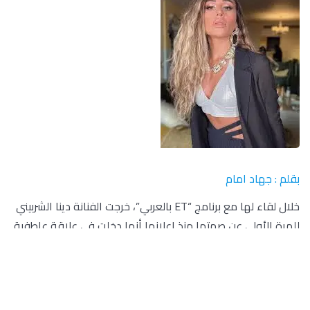
بقلم : جهاد امام
خلال لقاء لها مع برنامج “ET بالعربي”، خرجت الفنانة دينا الشربيني
للمرة الأولى عن صمتها منذ إعلانها أنها دخلت في علاقة عاطفية
جديدة لتكشف عن مواصفات حبيبها، حيث قالت: “بعيش قصة حب،
وهو شخص محترم وجدع ومصري من خارج الوسط”.