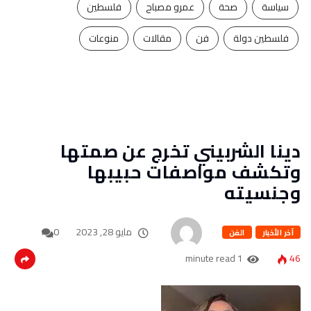
سياسة
صحة
عمرو مصباح
فلسطين
فلسطين دولة
فن
مقالات
منوعات
دينا الشربيني تخرج عن صمتها
وتكشف مواصفات حبيبها
وجنسيته
مايو 28, 2023
0
آخر الأخبار
الفن
1 minute read
46