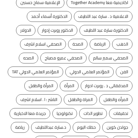
اكاديمية معا Together Academy
الإعلامية سماح حسنين
الاعلامية د . سارة عبد اللطيف
الدكتورة أسماء أحمد
الدكتورة سارة عبد اللطيف
الدكتور روبرت إدوار
الدولار
الذهب
الرياضة
الصحة
الصحفي اسلام اشرف
الصحفي سمير سالم
الصحفي عمرو مصباح
الصحه
الفن
المؤتمر العلمي الدولي
المؤتمر العلمي الدولي TAT
المدققاتى د . روبرت ادوار
المرأة
المرأة والطفل
المرأه والطفل
المراة والطفل
الناشر : ا . اسلام اشرف
تحقيقات
تطوير الذات
تكنولوجيا
جريدة معا الاخبارية
جولدن كوين
حظك اليوم
د.سارة عبداللطيف
رياضة