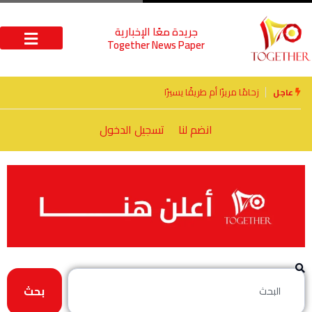
جريدة معًا الإخبارية
Together News Paper
الأخوة الأعداء وحتمًا لابد من لقاء
عاجل
انضم لنا
تسجيل الدخول
بحث