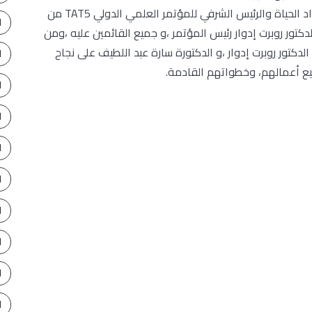
نائب عميد كلية هارفرد البريطانية ورئيس اكاديمية رواد الحياة والرئيس الشرفي للمؤتمر العلمي الدولي TAT5 من
ا
كتور روبرت إدوار رئيس المؤتمر ،و جميع القائمين عليه ،ومن
لدكتور روبرت إدوار ،و الدكتورة سارة عبد اللطيف على نجاح
ا
يع أعمالهم، وخطواتهم القادمة.
ا
ا
ا
ا
ا
ا
ا
ا