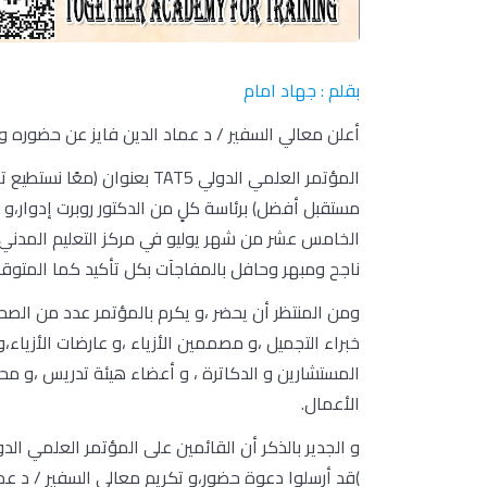
بقلم : جهاد امام
أعلن معالي السفير / د عماد الدين فايز عن حضوره 
المؤتمر العلمي الدولي TAT5 بعن
مستقبل أفضل) برئاسة كلٍ من الدكتور روبرت إدوار،و
الخامس عشر من شهر يوليو في مركز التعليم المدني بو
ناجح ومبهر وحافل بالمفاجآت بكل تأكيد كما المتوقع 
ومن المنتظر أن يحضر ،و يكرم بالمؤتمر عدد من الصحفي
خبراء التجميل ،و مصممين الأزياء ،و عارضات الأزياء،و
المستشارين و الدكاترة ، و أعضاء هيئة تدريس ،و مح
الأعمال.
)قد أرسلوا دعوة حضور،و تكريم معالي السفير / د عما