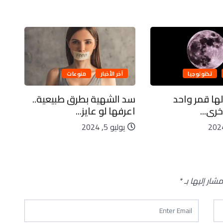
تكنولوجيا
آخر الأخبار
منوعات
لها قمر واحد
سد الشهية بطرق طبيعية..
كاي
رى...
اعرفها لو عايز...
ليا
يوليو 5, 2024
يو
مشار إليها بـ
*