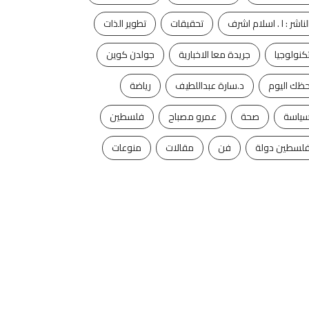
لناشر : ا . اسلام اشرف
تحقيقات
تطوير الذات
كنولوجيا
جريدة معا الاخبارية
جولدن كوين
ظك اليوم
د.سارة عبداللطيف
رياضة
ياسة
صحة
عمرو مصباح
فلسطين
لسطين دولة
فن
مقالات
منوعات