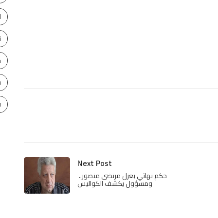
ا
ت
ح
س
ف
Next Post
حكم نهائي بعزل مرتضى منصور..
ومسؤول يكشف الكواليس