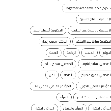
كاديمية معا Together Academy
لإعلامية سماح حسنين
لاعلامية د . سارة عبد اللطيف
الدكتورة أسماء أحمد
لدكتورة سارة عبد اللطيف
الدكتور روبرت إدوار
لدولار
الذهب
الرياضة
الصحة
لصحفي اسلام اشرف
الصحفي سمير سالم
لصحفي عمرو مصباح
الصحه
الفن
لمؤتمر العلمي الدولي
المؤتمر العلمي الدولي TAT
لمدققاتى د . روبرت ادوار
المرأة
لمرأة والطفل
المرأه والطفل
المراة والطفل