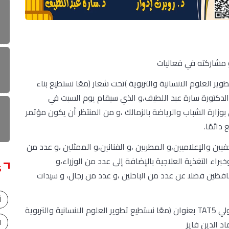
و مشاركته في فعاليات
وان (معًا نستطيع تطوير العلوم الانسانية والتربوية )تحت شعار (معًا نستطيع بناء
 الدكتورة سارة عبد اللطيف،و الذي سيقام يوم السبت في
زارة الشباب والرياضة بالزمالك ،و من المنتظر أن يكون مؤتمر
دائمًا.
ين والإعلاميين،و المطربين ،و الفنانين،و الممثلين ،و عدد من
خبراء التغذية العلاجية بالإضافة إلى عدد من الوزراء،و
S
افظين فضلا عن عدد من الباحثين ،و عدد من رجال، و سيدات
أ
و الجدير بالذكر أن القائمين على المؤتمر العلمي الدولي TAT5 بعنوان (معًا نستطيع تطوير العلوم الانسانية والتربوية
ا
د الدين فايز