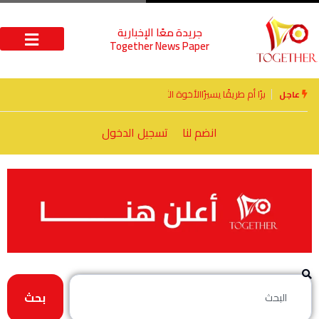
جريدة معًا الإخبارية
Together News Paper
الأخوة الأعداء وحتمًا لابد من لقاء
عاجل
انضم لنا
تسجيل الدخول
بحث