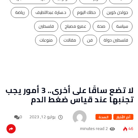
جولدن كوين
حظك اليوم
د.سارة عبداللطيف
رياضة
سياسة
صحة
عمرو مصباح
فلسطين
فلسطين دولة
فن
مقالات
منوعات
لا تضع ساقًا على أخرى.. 3 أمور يجب
تجنبها عند قياس ضغط الدم
يوليو 12, 2023
0
آخر الأخبار
الصحة
2 minutes read
46