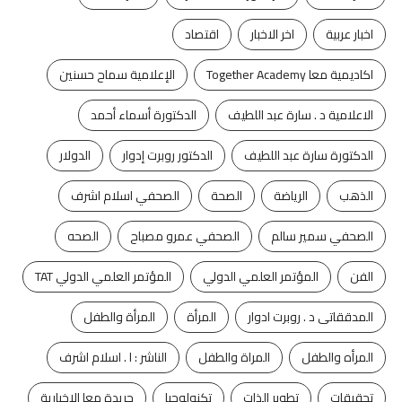
اخبار عربية
اخر الاخبار
اقتصاد
اكاديمية معا Together Academy
الإعلامية سماح حسنين
الاعلامية د . سارة عبد اللطيف
الدكتورة أسماء أحمد
الدكتورة سارة عبد اللطيف
الدكتور روبرت إدوار
الدولار
الذهب
الرياضة
الصحة
الصحفي اسلام اشرف
الصحفي سمير سالم
الصحفي عمرو مصباح
الصحه
الفن
المؤتمر العلمي الدولي
المؤتمر العلمي الدولي TAT
المدققاتى د . روبرت ادوار
المرأة
المرأة والطفل
المرأه والطفل
المراة والطفل
الناشر : ا . اسلام اشرف
تحقيقات
تطوير الذات
تكنولوجيا
جريدة معا الاخبارية