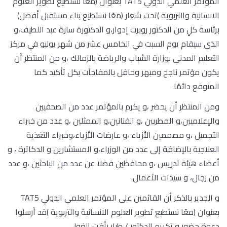
المؤتمر العلمي الدولي TAT5 بعنوان (معًا نستطيع تطوير العلوم
الانسانية والتربوية )تحت شعار (معًا نستطيع بناء مستقبل أفضل)
برئاسة كلٍ من الدكتور روبرت إدوار،و الدكتورة سارة عبد اللطيف،و
الذي سيقام يوم السبت في الخامس عشر من شهر يوليو في مركز
التعليم المدني بوزارة الشباب والرياضة بالزمالك ،و من المنتظر أن
يكون مؤتمر ناجح ومبهر وحافل بالمفاجآت بكل تأكيد كما
المتوقع دائمًا.
ومن المنتظر أن يحضر ،و يكرم بالمؤتمر عدد من الصحفيين
والإعلاميين،و المطربين ،و الفنانين،و الممثلين ،و عدد من خبراء
التجميل ،و مصممين الأزياء ،و عارضات الأزياء،وخبراء التغذية
العلاجية بالإضافة إلى عدد من الوزراء،و المستشارين و الدكاترة ، و
أعضاء هيئة تدريس ،و محافظين فضلا عن عدد من الباحثين ،و عدد
من رجال، و سيدات الأعمال.
و الجدير بالذكر أن القائمين على المؤتمر العلمي الدولي TAT5
بعنوان (معًا نستطيع تطوير العلوم الانسانية والتربوية )قد أرسلوا
دعوة حضور،و تكريم الدكتور / طيار رأفت الغول