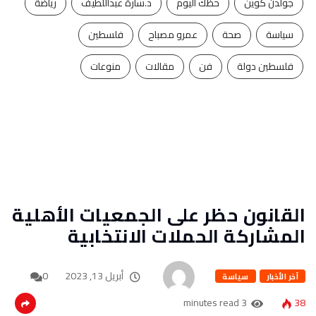
جولدن كوين
حظك اليوم
د.سارة عبداللطيف
رياضة
سياسة
صحة
عمرو مصباح
فلسطين
فلسطين دولة
فن
مقالات
منوعات
القانون حظر على الجمعيات الأهلية
المشاركة الحملات الانتخابية
أبريل 13, 2023
0
آخر الأخبار
سياسة
3 minutes read
38