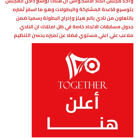
وأكد مجلس اتحاد الاسكواش أن هناك توسع داخل المجلس
بتوسيع قاعدة المشاركة والبطولات وهو ما اسفر ثماره
بالتعاون من نادي بالم هيلز وإدراج البطولة رسميا ضمن
جدول مسابقات الاتحاد خاصة في ظل امتلاك ان النادي
ملاعب علي اعلي مستوي فضلا عن تميزه بحسن التنظيم