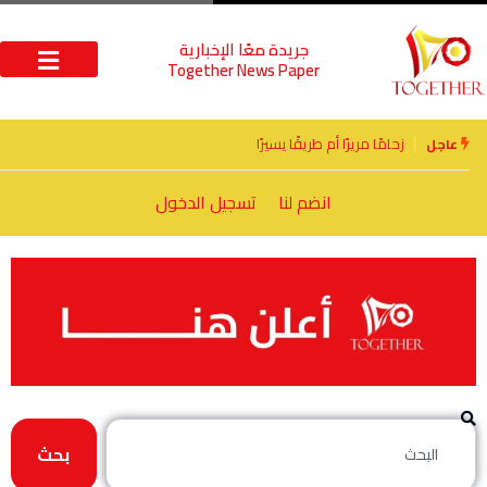
جريدة معًا الإخبارية
Together News Paper
الأخوة الأعداء وحتمًا لابد من لقاء
عاجل
انضم لنا
تسجيل الدخول
بحث