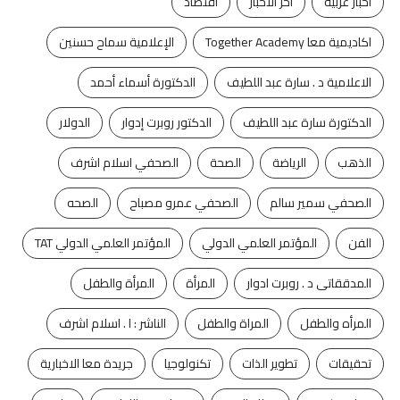
اخبار عربية
اخر الاخبار
اقتصاد
اكاديمية معا Together Academy
الإعلامية سماح حسنين
الاعلامية د . سارة عبد اللطيف
الدكتورة أسماء أحمد
الدكتورة سارة عبد اللطيف
الدكتور روبرت إدوار
الدولار
الذهب
الرياضة
الصحة
الصحفي اسلام اشرف
الصحفي سمير سالم
الصحفي عمرو مصباح
الصحه
الفن
المؤتمر العلمي الدولي
المؤتمر العلمي الدولي TAT
المدققاتى د . روبرت ادوار
المرأة
المرأة والطفل
المرأه والطفل
المراة والطفل
الناشر : ا . اسلام اشرف
تحقيقات
تطوير الذات
تكنولوجيا
جريدة معا الاخبارية