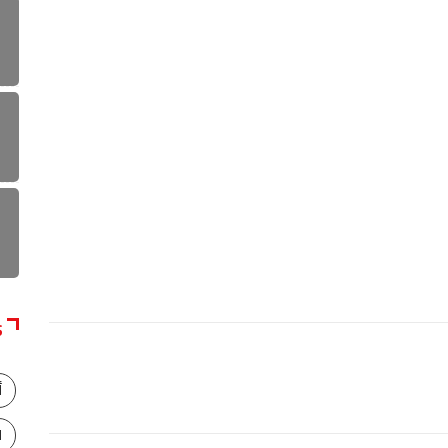
S
أ
ا