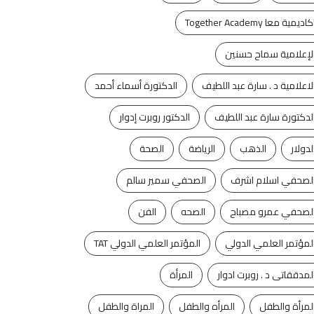
كاديمية معا Together Academy
لإعلامية سماح حسنين
لاعلامية د . سارة عبد اللطيف
الدكتورة أسماء أحمد
لدكتورة سارة عبد اللطيف
الدكتور روبرت إدوار
لدولار
الذهب
الرياضة
الصحة
لصحفي اسلام اشرف
الصحفي سمير سالم
آخر الأخبار
الفن
آخر الأخبار
تكنولوجيا
لصحفي عمرو مصباح
الصحه
الفن
روكى الحفلة الثانية بـ
ليه الأرض لها قمر واحد
لمؤتمر العلمي الدولي
المؤتمر العلمي الدولي TAT
لى مصر فى...
وكواكب أخرى...
لمدققاتى د . روبرت ادوار
المرأة
ليو 5, 2024
يوليو 5, 2024
لمرأة والطفل
المرأه والطفل
المراة والطفل