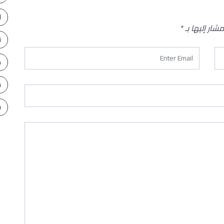
ا
مشار إليها بـ
*
ت
ح
س
ف