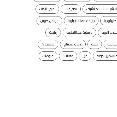
لناشر : ا . اسلام اشرف
تحقيقات
تطوير الذات
كنولوجيا
جريدة معا الاخبارية
جولدن كوين
ظك اليوم
د.سارة عبداللطيف
رياضة
ياسة
صحة
عمرو مصباح
فلسطين
لسطين دولة
فن
مقالات
منوعات