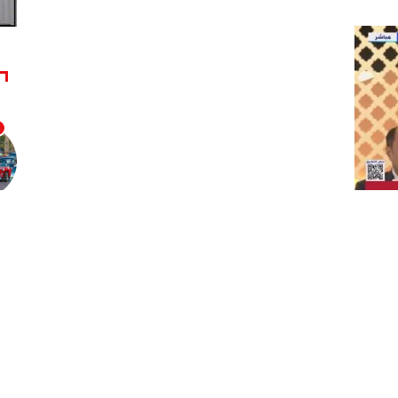
لغيط إن المشهد الدولي يمر بواحدة من أشد الفترات خطورة في
ين القوى الكبرى على حساب القوي الأصغر أو المنفردة، ولذلك
العصيبة سوى أن تستمسك بالمصالح العربية معياراً أساسياً
مل الجماعي سبيلاً أكيداً لتعزيز الكتلة العربية في مواجهة