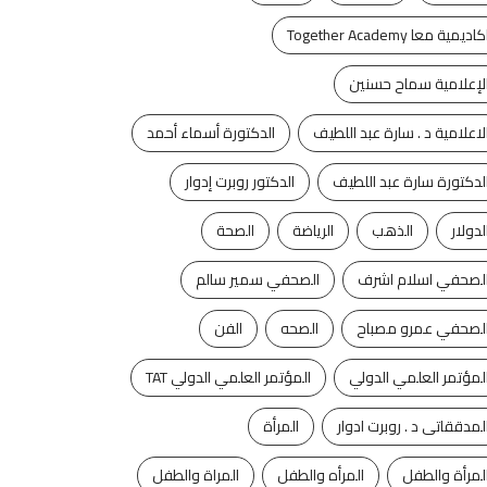
كاديمية معا Together Academy
لإعلامية سماح حسنين
لاعلامية د . سارة عبد اللطيف
الدكتورة أسماء أحمد
لدكتورة سارة عبد اللطيف
الدكتور روبرت إدوار
لدولار
الذهب
الرياضة
الصحة
لصحفي اسلام اشرف
الصحفي سمير سالم
لصحفي عمرو مصباح
الصحه
الفن
لمؤتمر العلمي الدولي
المؤتمر العلمي الدولي TAT
لمدققاتى د . روبرت ادوار
المرأة
آخر الأخبار
الفن
آخر الأخبار
تكنولوجيا
لمرأة والطفل
المرأه والطفل
المراة والطفل