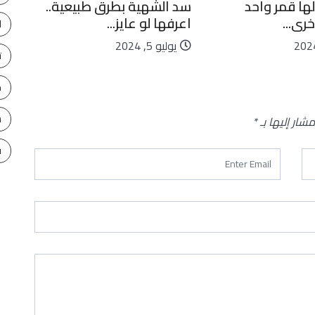
لها قمر واحد
سد الشهية بطرق طبيعية..
كاي
رى...
اعرفها لو عايز...
ليا
ا
يوليو 5, 2024
يو
ت
ح
س
مشار إليها بـ
*
ف