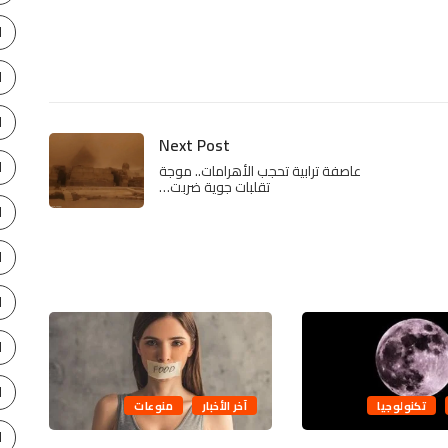
ا
ا
ا
Next Post
ا
عاصفة ترابية تحجب الأهرامات.. موجة
تقلبات جوية ضربت…
ا
ا
ا
ا
ا
تكنولوجيا
آخر الأخبار
منوعات
ا