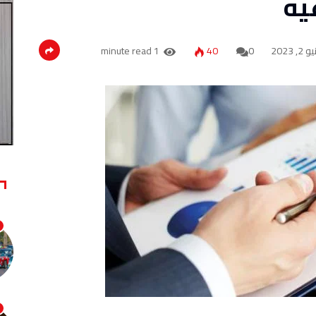
يه
, 2023
0
40
1 minute read