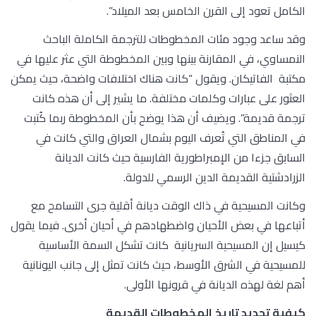
الكامل تعود إلى القرن الخامس بعد الميلاد”.
وقد ساعد وجود مئات المخطوطات للترجمة الكاملة الباحث
النمساوي، في المقارنة بينها وبين المخطوطة التي عثر عليها في
مكتبة الفاتيكان. ويقول “كانت هناك اختلافات واضحة، حيث يمكن
العثور على عبارات وكلمات مختلفة. ما يشير إلى أن هذه كانت
ترجمة قديمة”. ويضيف أن هذا يوضح بأن المخطوطة ربما كُتبت
في المناطق التي تُعرف اليوم بشمال العراق والتي كانت في
السابق جزءا من الإمبراطورية الفارسية حيث كانت الديانة
الزرادشتية القديمة الدين الرسمي للدولة.
وكانت المسيحية في ذاك الوقت ديانة أقلية جرى التسامح مع
أتباعها في بعض الأحيان واضطهادهم في أحيان أخرى. فيما يقول
كيسيل إن المسيحية السريانية كانت تشكل السمة الأساسية
للمسيحية في الشرق الأوسط، حيث كانت تمثل إلى جانب اليونانية
أهم لغة لهذه الديانة في قرونها الأولى.
كيفية تحديد تاريخ المخطوطات القديمة