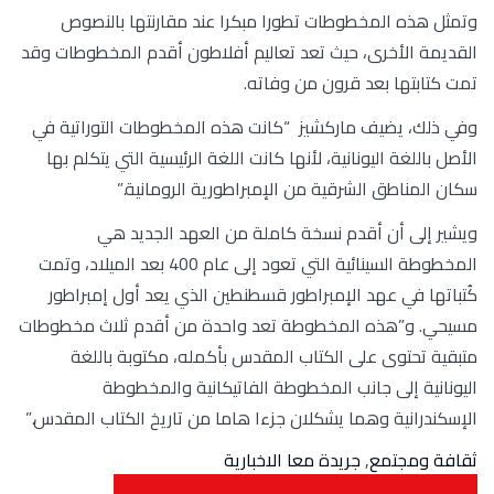
وتمثل هذه المخطوطات تطورا مبكرا عند مقارنتها بالنصوص
القديمة الأخرى، حيث تعد تعاليم أفلاطون أقدم المخطوطات وقد
تمت كتابتها بعد قرون من وفاته.
وفي ذلك، يضيف ماركشيز “كانت هذه المخطوطات التوراتية في
الأصل باللغة اليونانية، لأنها كانت اللغة الرئيسية التي يتكلم بها
سكان المناطق الشرقية من الإمبراطورية الرومانية.”
ويشير إلى أن أقدم نسخة كاملة من العهد الجديد هي
المخطوطة السينائية التي تعود إلى عام 400 بعد الميلاد، وتمت
كُتباتها في عهد الإمبراطور قسطنطين الذي يعد أول إمبراطور
مسيحي. و”هذه المخطوطة تعد واحدة من أقدم ثلاث مخطوطات
متبقية تحتوى على الكتاب المقدس بأكمله، مكتوبة باللغة
اليونانية إلى جانب المخطوطة الفاتيكانية والمخطوطة
الإسكندرانية وهما يشكلان جزءا هاما من تاريخ الكتاب المقدس.”
ثقافة ومجتمع
,
جريدة معا الاخبارية