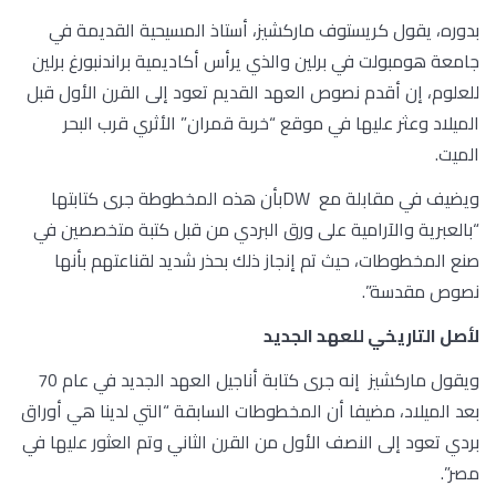
بدوره، يقول كريستوف ماركشيز، أستاذ المسيحية القديمة في
جامعة هومبولت في برلين والذي يرأس أكاديمية براندنبورغ برلين
للعلوم، إن أقدم نصوص العهد القديم تعود إلى القرن الأول قبل
الميلاد وعثر عليها في موقع “خربة قمران” الأثري قرب البحر
الميت.
ويضيف في مقابلة مع DWبأن هذه المخطوطة جرى كتابتها
“بالعبرية والآرامية على ورق البردي من قبل كتبة متخصصين في
صنع المخطوطات، حيث تم إنجاز ذلك بحذر شديد لقناعتهم بأنها
نصوص مقدسة”.
لأصل التاريخي للعهد الجديد
ويقول ماركشيز إنه جرى كتابة أناجيل العهد الجديد في عام 70
بعد الميلاد، مضيفا أن المخطوطات السابقة “التي لدينا هي أوراق
بردي تعود إلى النصف الأول من القرن الثاني وتم العثور عليها في
مصر”.