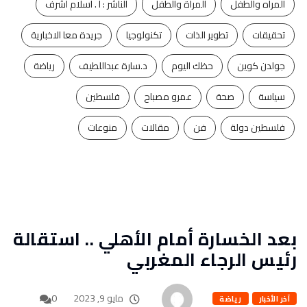
المرأه والطفل
المراة والطفل
الناشر : ا . اسلام اشرف
تحقيقات
تطوير الذات
تكنولوجيا
جريدة معا الاخبارية
جولدن كوين
حظك اليوم
د.سارة عبداللطيف
رياضة
سياسة
صحة
عمرو مصباح
فلسطين
فلسطين دولة
فن
مقالات
منوعات
بعد الخسارة أمام الأهلي .. استقالة
رئيس الرجاء المغربي
مايو 9, 2023
0
آخر الأخبار
رياضة