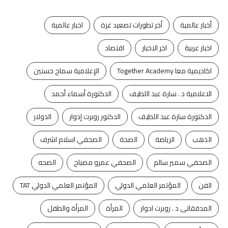
أخبار عالمية
أخر تطورات تصعيد غزة
اخبار عالمية
اخبار عربية
اخر الاخبار
اقتصاد
اكاديمية معا Together Academy
الإعلامية سماح حسنين
الاعلامية د . سارة عبد اللطيف
الدكتورة أسماء أحمد
الدكتورة سارة عبد اللطيف
الدكتور روبرت إدوار
الدولار
الذهب
الرياضة
الصحة
الصحفي اسلام اشرف
الصحفي سمير سالم
الصحفي عمرو مصباح
الصحه
الفن
المؤتمر العلمي الدولي
المؤتمر العلمي الدولي TAT
المدققاتى د . روبرت ادوار
المرأة
المرأة والطفل