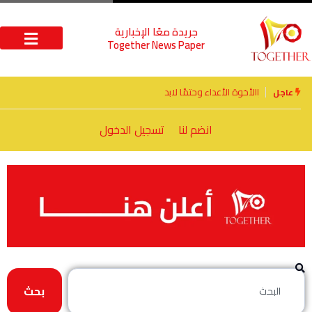
جريدة معًا الإخبارية
Together News Paper
الأخوة الأعداء وحتمًا لابد من لقاء
عاجل
انضم لنا
تسجيل الدخول
بحث