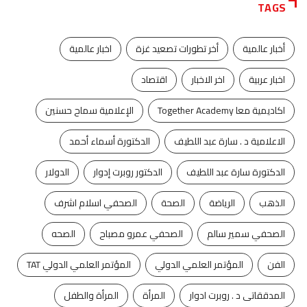
TAGS
أخبار عالمية
أخر تطورات تصعيد غزة
اخبار عالمية
اخبار عربية
اخر الاخبار
اقتصاد
اكاديمية معا Together Academy
الإعلامية سماح حسنين
الاعلامية د . سارة عبد اللطيف
الدكتورة أسماء أحمد
الدكتورة سارة عبد اللطيف
الدكتور روبرت إدوار
الدولار
الذهب
الرياضة
الصحة
الصحفي اسلام اشرف
الصحفي سمير سالم
الصحفي عمرو مصباح
الصحه
الفن
المؤتمر العلمي الدولي
المؤتمر العلمي الدولي TAT
المدققاتى د . روبرت ادوار
المرأة
المرأة والطفل