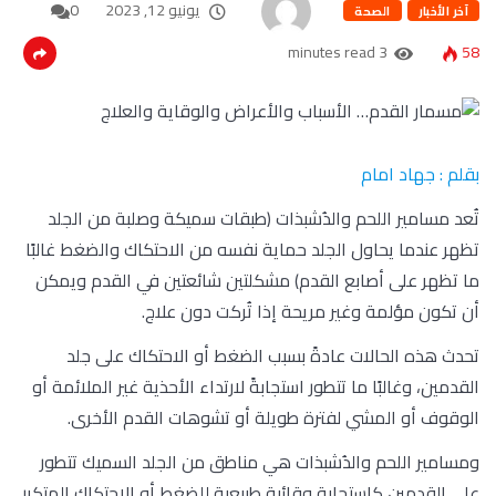
يونيو 12, 2023
0
آخر الأخبار
الصحة
3 minutes read
58
بقلم : جهاد امام
تُعد مسامير اللحم والدُشبذات (طبقات سميكة وصلبة من الجلد
تظهر عندما يحاول الجلد حماية نفسه من الاحتكاك والضغط غالبًا
ما تظهر على أصابع القدم) مشكلتين شائعتين في القدم ويمكن
أن تكون مؤلمة وغير مريحة إذا تُركت دون علاج.
تحدث هذه الحالات عادةً بسبب الضغط أو الاحتكاك على جلد
القدمين، وغالبًا ما تتطور استجابةً لارتداء الأحذية غير الملائمة أو
الوقوف أو المشي لفترة طويلة أو تشوهات القدم الأخرى.
ومسامير اللحم والدُشبذات هي مناطق من الجلد السميك تتطور
على القدمين كاستجابة وقائية طبيعية للضغط أو الاحتكاك المتكرر.