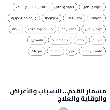
المرأه والطفل
المراة والطفل
الناشر : ا . اسلام اشرف
تحقيقات
تطوير الذات
تكنولوجيا
جريدة معا الاخبارية
جولدن كوين
حظك اليوم
د.سارة عبداللطيف
رياضة
سياسة
صحة
عمرو مصباح
فلسطين
فلسطين دولة
فن
مقالات
منوعات
مسمار القدم… الأسباب والأعراض
والوقاية والعلاج