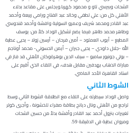
الشحات وبيرسي تاو و محمود كهربا.ويجلس على مقاعد بدلاء
الأهلي كل من: علي لطفي وخالد عبد الفتاح ورامي ربيعة وأحمد
عبد القادر ومحمد شريف وعمرو السولية وافشة وأحمد قندوسي
وطاهر محمد طاهر. فيما يضم تشكيل الوداد كلاً من: يوسف
المطيع – أيوب العملود – أمين فرحان – أرسين زولا – يحيى عطية
الله -جلال داودي – يحيى جبران – أيمن الحسوني- محمد أوناجم
– بولي جونيور سامبو – سيف الدين بوهرةوكان الأهلي قد فاز في
مباراة الذهاب بهدفين مقابل هدف، في اللقاء الذي أقيم على
استاد القاهرة الأحد الماضي.
الشوط الثاني
واصل الوداد سيطرته على اللقاء مع انطلاقة الشوط الثاني وسط
تراجع من الأهلي ونال ديانج بطاقة صفراء للخشونة ، وأجرى كولر
تغييرات بنزول أحمد عبد القادر وأفشة بدلاً من حسين الشحات
ومروان عطية في الدقيقة 59.