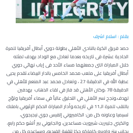
بقلم : اسلام اشرف
حصد فريق الكرة بالنادي الأهلي بطولة دوري أبطال أفريقيا للمرة
الحادية عشرة فى تاريخه بعدما تعادل مع الوداد بهدف لمثله
خلال المباراة التى جمعتهما مساء الأحد فى إياب نهائي دوري
أبطال أفريقيا على ملعب محمد الخامس بالدار البيضاء.تقدم يحيى
عطية الله في الدقيقة 27 ، وتعادل محمد عبد المنعم للأهلي في
الدقيقة 78 ،وكان الأهلي قد فاز في لقاء الذهاب بهدفين
لهدف.ونجح نسر الأهلي في التحليق عالياً في سماء أفريقيا وتوّج
باللقب للمرة الـ11 في تاريخه.وأدار المباراة الحكم الإثيوبي باملاك
تسيميا وعاونه كل من: الكاميروني إلفيس جوي نيجيجوي،
والكيني جليبريت شيرويت مساعدين، والجابوني بير أتشو حكم رابع،
بجانب بيتر واويرو كاماكو حكا لتقنية الفيديو، ويساعده كل من