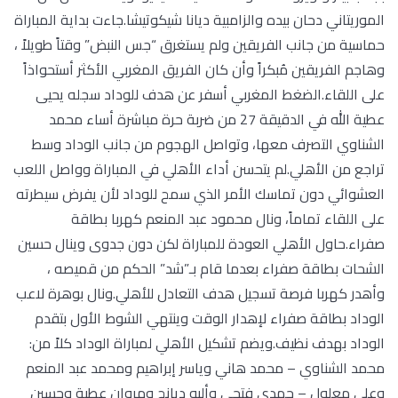
الموريتاني دحان بيده والزامبية ديانا شيكوتيشا.جاءت بداية المباراة
حماسية من جانب الفريقين ولم يستغرق “جس النبض” وقتاً طويلاً ،
وهاجم الفريقين مُبكراً وأن كان الفريق المغربي الأكثر أستحواذاً
على اللقاء.الضغط المغربي أسفر عن هدف للوداد سجله يحيى
عطية الله في الدقيقة 27 من ضربة حرة مباشرة أساء محمد
الشناوي التصرف معها، وتواصل الهجوم من جانب الوداد وسط
تراجع من الأهلي.لم يتحسن أداء الأهلي في المباراة وواصل اللعب
العشوائي دون تماسك الأمر الذي سمح للوداد لأن يفرض سيطرته
على اللقاء تماماً، ونال محمود عبد المنعم كهربا بطاقة
صفراء.حاول الأهلي العودة للمباراة لكن دون جدوى وينال حسين
الشحات بطاقة صفراء بعدما قام بـ”شد” الحكم من قميصه ،
وأهدر كهربا فرصة تسجيل هدف التعادل للأهلي.ونال بوهرة لاعب
الوداد بطاقة صفراء لإهدار الوقت وينتهي الشوط الأول بتقدم
الوداد بهدف نظيف.ويضم تشكيل الأهلي لمباراة الوداد كلاً من:
محمد الشناوي – محمد هاني وياسر إبراهيم ومحمد عبد المنعم
وعلي معلول – حمدي فتحي وأليو ديانج ومروان عطية وحسين