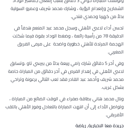
وتوقفت المباراة حوالي 3 دقائق بسبب إشعال جماهير الوداد
الشماريخ وإنعدام الرؤية ، وشارك محمد شريف وعمرو السولية
بدلاً من كهربا وحمدي فتحي.
تحسن أداء لاعبي الأهلي وسجل محمد عبد المنعم هدفاً في
الدقيقة 78 من رأسية رائعة ، وضغط الوداد بقوة فيما شكلت
الهجمة المرتدة للأهلي خطورة واضحة على مرمى الفريق
المغربي.
وفي أخر 5 دقائق شارك رامي ربيعة بدلاً من بيرسي تاو ،وتسابق
لاعبي الأهلي في إهدار الفرص في أخر دقائق من المباراة خاصة
محمد شريف وأحمد عبد القادر فقد لعب الثنائي برعونة وتراخي
بشكل غريب.
ونال محمد هاني بطاقة صفراء في الوقت الضائع من المباراة ،
وتواصل الأداء إلى أن انتهت المباراة بالتعادل وفوز الأهلي باللقب
الأفريقي.
جريدة معا الاخبارية
,
رياضة