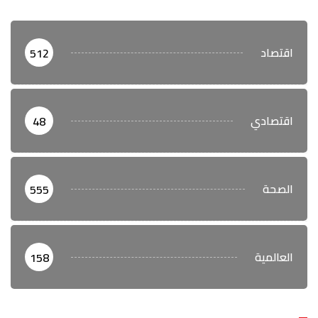
اقتصاد
512
اقتصادي
48
الصحة
555
العالمية
158