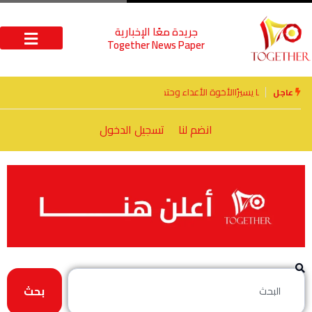
جريدة معًا الإخبارية
Together News Paper
الأخوة الأعداء وحتمًا لابد من لقاء
عاجل
انضم لنا
تسجيل الدخول
بحث