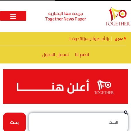
جريدة معًا الإخبارية
Together News Paper
الأخوة الأعداء وحتمًا لابد من لقاء
عاجل
انضم لنا
تسجيل الدخول
بحث