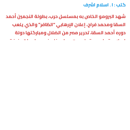
كتب : ا . اسلام اشرف
شهد البرومو الخاص به بمسلسل حرب، بطولة النجمين أحمد
السقا ومحمد فراج، إعلان الإرهابي “الظافر” والذي يلعب
دوره أحمد السقا، تحرير مصر من الضلال ومباركتها دولة
إسلامية على حد قوله، وهو ما يدخله في مواجهات عنيفة
مع محمد فراج والذي يتوعده ويتوعد جماعته الإرهابية.