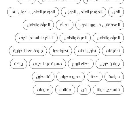
الفن
المؤتمر العلمي الدولي
المؤتمر العلمي الدولي TAT
المدققاتى د . روبرت ادوار
المرأة
المرأة والطفل
المرأه والطفل
المراة والطفل
الناشر : ا . اسلام اشرف
تحقيقات
تطوير الذات
تكنولوجيا
جريدة معا الاخبارية
جولدن كوين
حظك اليوم
د.سارة عبداللطيف
رياضة
سياسة
صحة
عمرو مصباح
فلسطين
فلسطين دولة
فن
مقالات
منوعات