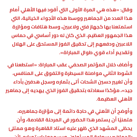
وقال: «هذه هي المرة الأولى التي أقود فيها الأهلي أمام
هذا العدد من الجماهير ووسط هذه الأجواء الخيالية، التي
استمتعنا بها كجهاز فني ولاعبين، وسط هتافات ومؤازرة
هذا الجمهور العظيم، الذي كان له دور أساسي في حماس
اللاعبين ودفعهم إلى تحقيق الفوز المستحق على الهلال
وتقديم أداء قوي طوال المباراة».
وأضاف خلال المؤتمر الصحفي عقب المباراة: «استطعنا في
الشوط الثاني مواصلة السيطرة والتفوق على المنافس،
وأن تغيير حسين الشحات أتى بثماره وسجل هدفين بأداء
جيد»، مؤكدًا سعادته بتحقيق الفوز الذي يهديه إلى جماهير
الأهلي العظيمة.
وأوضح أن الأهلي في حاجة دائمة إلى مؤازرة جماهيره،
متمنيًا أن يستمر هذا الحضور في المرحلة القادمة، وأن
يحظى المشهد الذي ظهر عليه استاد القاهرة وهو ممتلئ
بالجماهير بسعادة المسئولين، ويسمحوا باستمراره، لأن