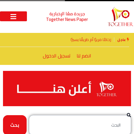
جريدة معًا الإخبارية
Together News Paper
الأخوة الأعداء وحتمًا لابد من لقاء
عاجل
انضم لنا
تسجيل الدخول
بحث