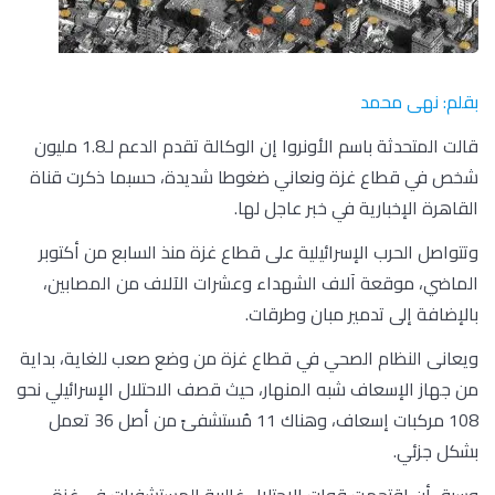
بقلم: نهى محمد
قالت المتحدثة باسم الأونروا إن الوكالة تقدم الدعم لـ1.8 مليون
شخص في قطاع غزة ونعاني ضغوطا شديدة، حسبما ذكرت قناة
القاهرة الإخبارية في خبر عاجل لها.
وتتواصل الحرب الإسرائيلية على قطاع غزة منذ السابع من أكتوبر
الماضي، موقعة آلاف الشهداء وعشرات الآلاف من المصابين،
بالإضافة إلى تدمير مبان وطرقات.
ويعانى النظام الصحي في قطاع غزة من وضع صعب للغاية، بداية
من جهاز الإسعاف شبه المنهار، حيث قصف الاحتلال الإسرائيلي نحو
108 مركبات إسعاف، وهناك 11 مُستشفىً من أصل 36 تعمل
بشكل جزئي.
وسبق أن اقتحمت قوات الاحتلال غالبية المستشفيات في غزة