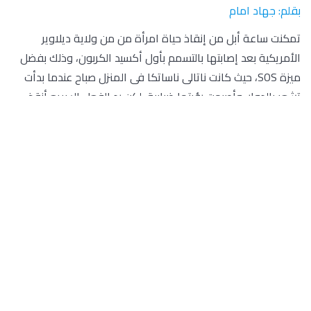
بقلم: جهاد امام
تمكنت ساعة أبل من إنقاذ حياة امرأة من من ولاية ديلاوير
الأمريكية بعد إصابتها بالتسمم بأول أكسيد الكربون، وذلك بفضل
ميزة SOS، حيث كانت ناتالى ناساتكا فى المنزل صباح عندما بدأت
تشعر بالدوار، وأصبحت رؤيتها ضبابية، لكن رد الفعل السريع أنقذ
حياتها.
وفقا لما ذكرته صحيفة “ديلى ميل” البريطانية، وصلت المرأة إلى
الزر الجانبى فى ساعة أبل الخاصة بها للاتصال بخدمات الطوارئ
قبل أن تفقد وعيها مباشرة.
نشطت Nasatka ميزة SOS التى تقدم فى البداية شريط تمرير
مكالمة طوارئ ليقوم المستخدم بتنشيطه، ولكن بعد العد التنازلى،
اتصلت الساعة تلقائيًا برقم النجدة، وأرسلت رسالة نصية تتضمن
موقع الشخص إلى كل جهة اتصال طوارئ فى الهاتف.
واسرع رجال الإطفاء والمستجيبون للطوارئ إلى منزل ناساتكا