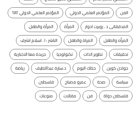
الفن
المؤتمر العلمي الدولي
المؤتمر العلمي الدولي TAT
المدققاتى د . روبرت ادوار
المرأة
المرأة والطفل
المرأه والطفل
المراة والطفل
الناشر : ا . اسلام اشرف
تحقيقات
تطوير الذات
تكنولوجيا
جريدة معا الاخبارية
جولدن كوين
حظك اليوم
د.سارة عبداللطيف
رياضة
سياسة
صحة
عمرو مصباح
فلسطين
فلسطين دولة
فن
مقالات
منوعات