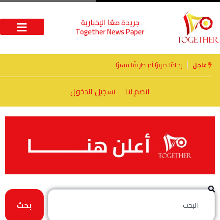
جريدة معًا الإخبارية
Together News Paper
الأخوة الأعداء وحتمًا لابد من لقاء
عاجل
انضم لنا
تسجيل الدخول
بحث