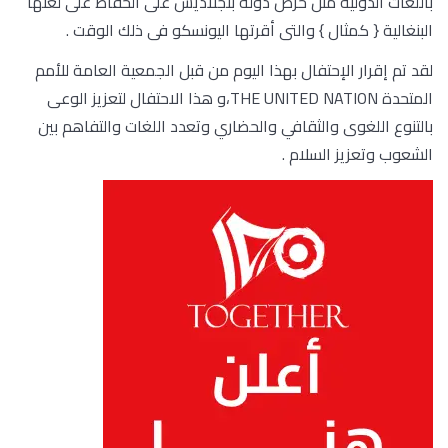
باللغات الدولية مثل حرص دولة بنجلاديش على الحفاظ على لغتها
البنغالية { كمثال } والتى أقرتها اليونسكو فى ذلك الوقت .
لقد تم إقرار الإحتفال بهذا اليوم من قبل الجمعية العامة للأمم
المتحدة THE UNITED NATION،و هذا الاحتفال لتعزيز الوعى
بالتنوع اللغوى والثقافي والحضاري وتعدد اللغات والتفاهم بين
الشعوب وتعزيز السلام .