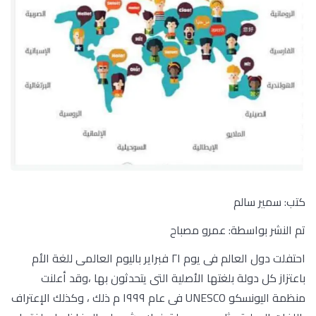
كتب: سمير سالم
تم النشر بواسطة: عمرو مصباح
احتفلت دول العالم فى يوم ٢١ فبراير باليوم العالمى للغة الأم
باعتزاز كل دولة بلغتها الأصلية التى يتحدثون بها ،وقد أعلنت
منظمة اليونسكو UNESCO فى عام ١٩٩٩ م ذلك ، وكذلك الإعتراف