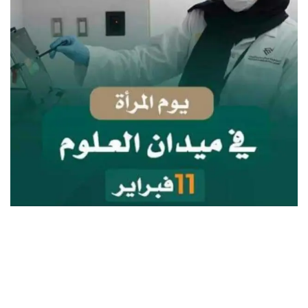
كتب :سمير سالم
تم النشر بواسطة :عمرو مصباح
١١ فبراير هو اليوم الذى اقرته هيئة الأمم المتحدة للمرأة فى