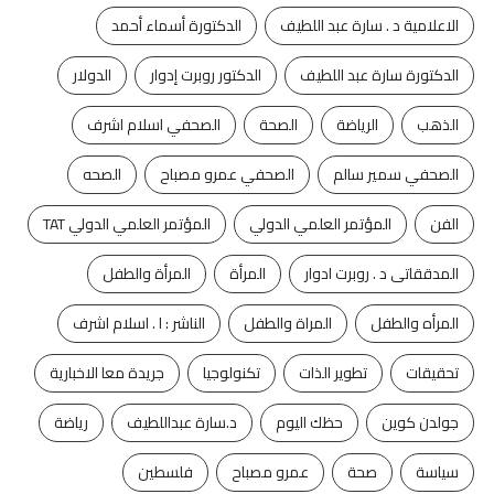
الاعلامية د . سارة عبد اللطيف
الدكتورة أسماء أحمد
الدكتورة سارة عبد اللطيف
الدكتور روبرت إدوار
الدولار
الذهب
الرياضة
الصحة
الصحفي اسلام اشرف
الصحفي سمير سالم
الصحفي عمرو مصباح
الصحه
الفن
المؤتمر العلمي الدولي
المؤتمر العلمي الدولي TAT
المدققاتى د . روبرت ادوار
المرأة
المرأة والطفل
المرأه والطفل
المراة والطفل
الناشر : ا . اسلام اشرف
تحقيقات
تطوير الذات
تكنولوجيا
جريدة معا الاخبارية
جولدن كوين
حظك اليوم
د.سارة عبداللطيف
رياضة
سياسة
صحة
عمرو مصباح
فلسطين