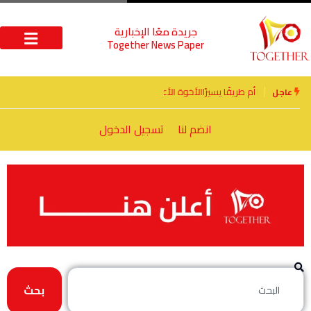
جريدة معًا الإخبارية
Together News Paper
الأخوة الأعداء وحتمًا لابد من لقاء
عاجل
انضم لنا
تسجيل الدخول
بحث