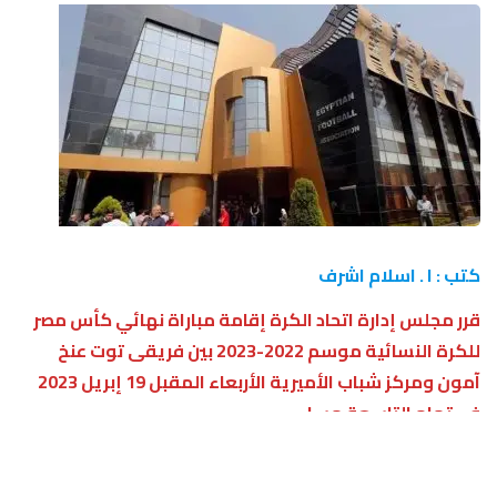
كتب : ا . اسلام اشرف
قرر مجلس إدارة اتحاد الكرة إقامة مباراة نه‍ائي كأس مصر
للكرة النسائية موسم 2022-2023 بين فريقى توت عنخ
آمون ومركز شباب الأميرية الأربعاء المقبل 19 إبريل 2023
فى تمام التاسعة مساء.
وأخطر اتحاد الكرة الناديين بموعد المباراة، وأوضح فى خطابه
أنه حال انتهاء المباراة بالتعادل يتم اللجوء إلى ركلات الترجيح