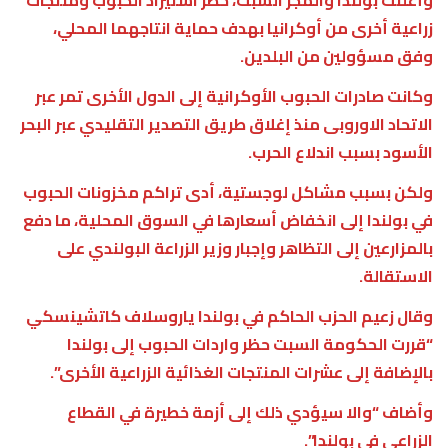
زراعية أخرى من أوكرانيا بهدف حماية انتاجهما المحلي،
وفق مسؤولين من البلدين.
وكانت صادرات الحبوب الأوكرانية إلى الدول الأخرى تمر عبر
الاتحاد الاوروبى منذ إغلاق طريق التصدير التقليدي عبر البحر
الأسود بسبب اندلاع الحرب.
ولكن بسبب مشاكل لوجستية، أدى تراكم مخزونات الحبوب
في بولندا إلى انخفاض أسعارها في السوق المحلية، ما دفع
بالمزارعين إلى التظاهر وإجبار وزير الزراعة البولندي على
الاستقالة.
وقال زعيم الحزب الحاكم في بولندا ياروسلاف كاتشينسكي
“قررت الحكومة السبت حظر واردات الحبوب إلى بولندا
بالإضافة إلى عشرات المنتجات الغذائية الزراعية الأخرى”.
وأضاف “والا سيؤدي ذلك إلى أزمة خطيرة في القطاع
الزراعي في بولندا”.