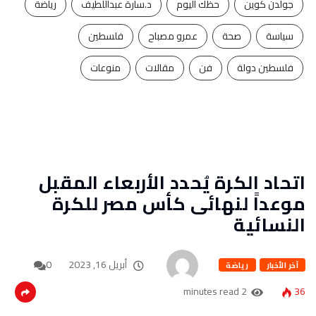
جولدن كوين
حظك اليوم
د.سارة عبداللطيف
رياضة
سياسة
صحة
عمرو مصباح
فلسطين
فلسطين دولة
فن
مقالات
منوعات
اتحاد الكرة يُحدد الأربعاء المقبل
موعداً لنهائى كأس مصر للكرة
النسائية
أبريل 16, 2023
0
آخر الأخبار
رياضة
2 minutes read
36