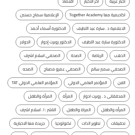
اخبار عربية
اخر الاخبار
اقتصاد
اكاديمية معا Together Academy
الإعلامية سماح حسنين
الاعلامية د . سارة عبد اللطيف
الدكتورة أسماء أحمد
الدكتورة سارة عبد اللطيف
الدكتور روبرت إدوار
الدولار
الذهب
الرياضة
الصحة
الصحفي اسلام اشرف
الصحفي سمير سالم
الصحفي عمرو مصباح
الصحه
الفن
المؤتمر العلمي الدولي
المؤتمر العلمي الدولي TAT
المدققاتى د . روبرت ادوار
المرأة
المرأة والطفل
المرأه والطفل
المراة والطفل
الناشر : ا . اسلام اشرف
تحقيقات
تطوير الذات
تكنولوجيا
جريدة معا الاخبارية