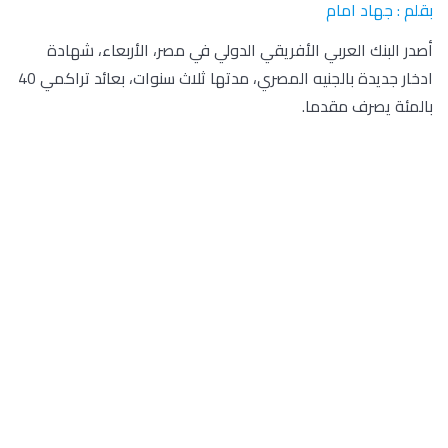
بقلم : جهاد امام
أصدر البنك العربي الأفريقي الدولي في مصر، الأربعاء، شهادة
ادخار جديدة بالجنيه المصري، مدتها ثلاث سنوات، بعائد تراكمي 40
بالمئة يصرف مقدما.
وقال البنك على صفحته الرسمية على فيسبوك إن الحد الأدنى
للاكتتاب في الشهادة 5 آلاف جنيه ومضاعفات الألف، ودون حد
أقصى. ولا يمكن كسر الشهادة قبل مرور 6 أشهر.
الميزة الأساسية في هذه الشهادة هو صرف العائد بالكامل عند
شراء الشهادة، وهو أسلوب اتبعته بعض البنوك المصرية مؤخرا
في إطار تسويق منتجاتها، والحفاظ على حصتها السوقية من
الودائع والمدخرات.
لكن عند النظر إلى الفائدة المقدمة على شهادة البنك العربي
الأفريقي على أساس سنوي فهي حوالي 13.3 بالمئة، غير أن
صرفها مقدما يضمن الاستفادة منها بشكل عاجل، وتفادي