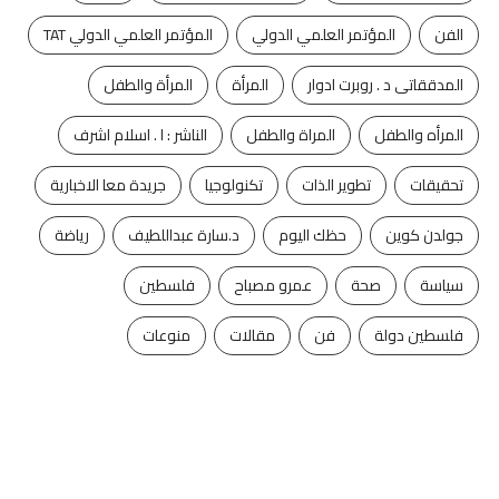
الفن
المؤتمر العلمي الدولي
المؤتمر العلمي الدولي TAT
المدققاتى د . روبرت ادوار
المرأة
المرأة والطفل
المرأه والطفل
المراة والطفل
الناشر : ا . اسلام اشرف
تحقيقات
تطوير الذات
تكنولوجيا
جريدة معا الاخبارية
جولدن كوين
حظك اليوم
د.سارة عبداللطيف
رياضة
سياسة
صحة
عمرو مصباح
فلسطين
فلسطين دولة
فن
مقالات
منوعات