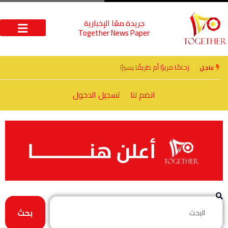
جريدة معًا الإخبارية
Together News Paper
الأخوة الأعداء وحتمًا لابد من لقاء
عاجل
انضم لنا
تسجيل الدخول
بحث