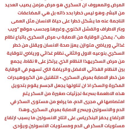
المرض.والمعروف ان السكري هو مرض مزمن يصيب العديد
من البشر، وهو ليس خطرا بحد ذاته بل هي المضاعفات
الناجمة عنه ما يشكل خطرا على حياة الانسان مثل العمى
وبتر الاطراف والفشل الكلوي وغيرها.وبحسب موقع “ويب
طب”، يمكن الوقاية من الاصابة ب مرض السكري باتباع نظام
غذائي ورياضي متوازن يعزز صحة الانسان ويقلل من خطر
السكري بنوعيه الاول والثاني.نظام غذائي ورياضي للوقاية
من مرض السكريهذا النظام الذي يرتكز على 8 نقاط، يجمع
بين النظام الغذائي الافضل والرياضة التي تسهم في الوقاية
من خطر الاصابة بمرض السكري.• التقليل من الكربوهيدرات
المكررة والسكر:اذ ان تناولها يجعل الجسم يقوم بتحويل
هذه الاطعمة بسرعة لجزئيات صغيرة من السكر يتم
امتصاصها في مجرى الدم، ما يرفع من مستوى السكر في
الدم والانسولين ويسرع الاصابة بمرض السكري.وهذا
الارتفاع يحفز البنكرياس على انتاج الانسولين ما يسبب ارتفاع
مستويات السكر في الدم ومستويات الانسولين ويؤدي