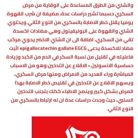
والشاي:من الطرق المساعدة على الوقاية من مرض
السكري حسبما تشير دراسات عدة، مضيفة ان شرب القهوة
يوميا يقلل خطر الاصابة بالسكري من النوع الثاني.ويحتوي
الشاي والقهوة على البوليفينول وهي مضادات اكسدة
تقي من السكري، اضافة الى ان الشاي الاخضر يحوي مركب
مضاد للاكسدة يدعى epigallocatechin gallate EGCG اثبت
فاعليته في تقليل من نسبة السكر في الدم من الكبد وزيادة
حساسية الانسولين.• الاقلاع عن التدخين:وهو من الاسباب
المباشرة وراء العديد من الامراض ومنها مرض السكري،
ويسهم الاقلاع عن التدخين في تقليص خطر الاصابة بهذا
المرض بشكل كبير.وينصح الاطباء كذلك بتجنب التدخين
السلبي، حيث وجدت دراسات عدة ان له ارتباط بالسكري من
النوع الثاني.