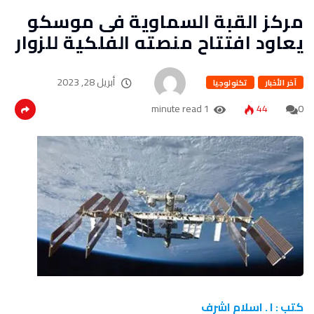
مركز القبة السماوية فى موسكو
يعاود افتتاح منصته الفلكية للزوار
أبريل 28, 2023
آخر الأخبار
تكنولوجيا
1 minute read
44
0
كتب : ا . اسلام اشرف