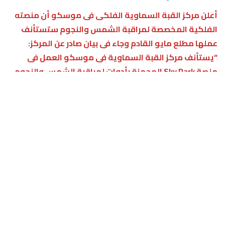
أعلن مركز القبة السماوية الفلكى فى موسكو أن منصته
الفلكية المخصصة لمراقبة الشمس والنجوم ستستأنف
عملها مطلع مايو القادم وجاء فى بيان صادر عن المركز:
“يستأنف مركز القبة السماوية فى موسكو العمل فى
منصة Sky Park المجهزة بأدوات لمراقبة الشمس والنجوم،
المنصة ستكون متاحة للزوار اعتبارا من 1 مايو، ولقد أغلقنا
هذا الموقع فى فصل الشتاء كون المعدات الموجودة فيه
غير مخصصة للاستخدام فى الأوقات الباردة، والقبة الدوارة
في هذه المنصة تعمل فى الفترات الدافئة من العام، موسم
مراقبة الشمس والنجوم سيفتتح هذا العام فى الأول من
مايو، وفقا لتقرير RT وتوجد المنصة الفلكية على سطح
متحف “Lunarium” التفاعلى فى مركز القبة السماوية فى
موسكو، وتستقبل محبى مراقبة السماء والنجوم منذ العام
1947، وخلال تحديثها فى الفترة ما بين عام 1994 و2011
حصلت المنصة على العديد من الآلات والمعدات الجديدة