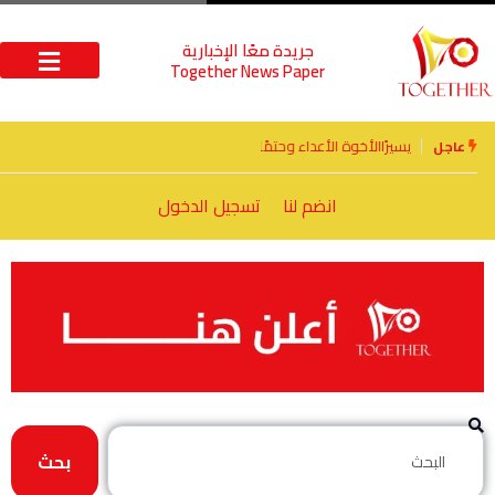
جريدة معًا الإخبارية
Together News Paper
الأخوة الأعداء وحتمًا لابد من لقاء
عاجل
انضم لنا
تسجيل الدخول
بحث