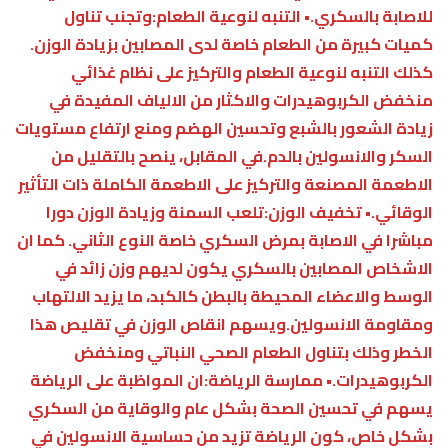
للاصابة بالسكري.• التنبه لنوعية الطعام:وتجنب تناول
كميات كبيرة من الطعام خاصة لدى المصابين بزيادة الوزن.
كذلك التنبه لنوعية الطعام والتركيز على نظام غذائي
منخفض الكربوهيدرات والاكثار من الالياف المفيدة في
زيادة الشعور بالشبع وتحسين الهضم ومنع ارتفاع مستويات
السكر والانسولين بالدم.في المقابل، ينصح بالتقليل من
الاطعمة المصنعة والتركيز على الاطعمة الكاملة ذات التأثير
الوقائي.• تخفيف الوزن:تلعب السمنة وزيادة الوزن دورا
مباشرا في الاصابة بمرض السكري خاصة النوع الثاني. كما ان
الاشخاص المصابين بالسكري يكون لديهم وزن زائد في
الوسط والاعضاء المحيطة بالبطن كالكبد، ما يزيد الالتهاب
ومقاومة الانسولين.ويسهم انقاص الوزن في تقليص هذا
الخطر وذلك بتناول الطعام الصحي النباتي ومنخفض
الكربوهيدرات.• ممارسة الرياضة:ان المواظبة على الرياضة
يسهم في تحسين الصحة بشكل عام والوقاية من السكري
بشكل خاص، كون الرياضة تزيد من حساسية الانسولين في