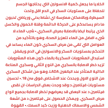
الخلايا ما يجعل كمية الانسولين التي يحتاجها الجسم
للحفاظ على مستويات السكر في الدم اقل وتحت
السيطرة.وبالامكان ممارسة اي نشاط بدني ورياضي تحبون
ما دام يساعدكم على الحركة الدائمة وقلة الخمول والكسل
الذي يرتبط ايضا بالاصابة بمرض السكري.• شرب الماء:لا
شيء افضل من الماء لتعزيز الصحة، وهو بالتأكيد من
العوامل التي تقي من مرض السكري كون الماء يساعد في
التحكم بمستويات السكر والانسولين في الدم.ويفضل
استبدال المشروبات السكرية بالماء كون هذه المشروبات
تزيد خطر الاصابة بالسكري من النوع الثاني وسكري المناعة
الذاتية المتأخر عند البالغين LADA، وهو من اشكال السكري
من النوع الاول ويحدث عند الاشخاص فوق سن 18.• تحسين
مستويات فيتامين د:وقد وجدت بعض الدراسات ان نقص
فيتامين د عند البعض قد يعرضهم لخطر الاصابة بجميع انواع
مرض السكري. ويمكن الحصول على فيتامين د من اشعة
الشمس والاسماك الدهنية وزيت كبد السمك.• القهوة