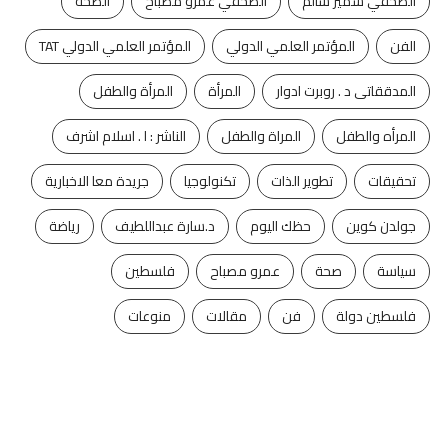
الصحفي سمير سالم
الصحفي عمرو مصباح
الصحه
الفن
المؤتمر العلمي الدولي
المؤتمر العلمي الدولي TAT
المدققاتى د . روبرت ادوار
المرأة
المرأة والطفل
المرأه والطفل
المراة والطفل
الناشر : ا . اسلام اشرف
تحقيقات
تطوير الذات
تكنولوجيا
جريدة معا الاخبارية
جولدن كوين
حظك اليوم
د.سارة عبداللطيف
رياضة
سياسة
صحة
عمرو مصباح
فلسطين
فلسطين دولة
فن
مقالات
منوعات