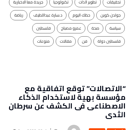
تحقيقات
تطوير الذات
تكنولوجيا
جريدة معا الاخبارية
جولدن كوين
حظك اليوم
د.سارة عبداللطيف
رياضة
سياسة
صحة
عمرو مصباح
فلسطين
فلسطين دولة
فن
مقالات
منوعات
“الاتصالات” توقع اتفاقية مع
مؤسسة بهية لاستخدام الذكاء
الاصطناعى فى الكشف عن سرطان
الثدى