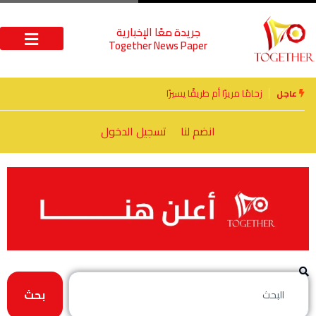
جريدة معًا الإخبارية
Together News Paper
الأخوة الأعداء وحتمًا لابد من لقاء
عاجل
انضم لنا
تسجيل الدخول
بحث