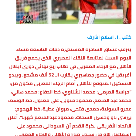
كتب : ا . اسلام اشرف
يترقب عشاق الساحرة المستديرة دقات التاسعة مساء
اليوم السبت لمتابعة اللقاء المصيري الذى يجمع فريق
الأهلى مع الرجاء المغربي في ذهاب ربع نهائي دوري أبطال
أفريقيا في حضور جماهيري يقارب الـ 52 ألف مشجع. ويبدو
التشكيل المتوقع للأهلى أمام الرجاء المغربى مكون من:
“حراسة المرمى: محمد الشناوي، خط الدفاع: محمد هاني،
محمد عبد المنعم، محمود متولى، علي معلول، خط الوسط:
عمرو السولية، حمدى فتحى، مروان عطية، خط الهجوم:
بيرسى تاو وحسين الشحات، محمود عبدالمنعم كهربا”. أعلن
الاتحاد الأفريقى لكرة القدم أن السودانى محمود على
إسماعيل هو من سيدير مباراة الأهلى والرجاء المغربى،