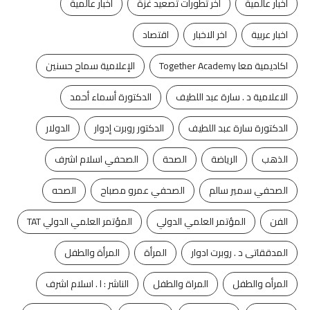
أخبار عالمية
أخر تطورات تصعيد غزة
اخبار عالمية
اخبار عربية
اخر الاخبار
اقتصاد
اكاديمية معا Together Academy
الإعلامية سماح حسنين
الاعلامية د . سارة عبد اللطيف
الدكتورة أسماء أحمد
الدكتورة سارة عبد اللطيف
الدكتور روبرت إدوار
الدولار
الذهب
الرياضة
الصحة
الصحفي اسلام اشرف
الصحفي سمير سالم
الصحفي عمرو مصباح
الصحه
الفن
المؤتمر العلمي الدولي
المؤتمر العلمي الدولي TAT
المدققاتى د . روبرت ادوار
المرأة
المرأة والطفل
المرأه والطفل
المراة والطفل
الناشر : ا . اسلام اشرف