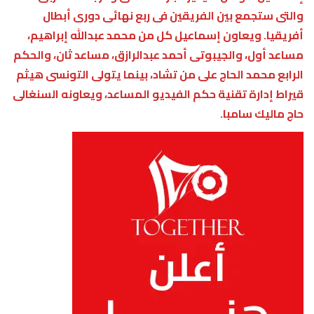
والتى ستجمع بين الفريقين فى ربع نهائى دورى أبطال
أفريقيا. ويعاون إسماعيل كل من محمد عبدالله إبراهيم،
مساعد أول، والجيبوتى أحمد عبدالرازق، مساعد ثان، والحكم
الرابع محمد الحاج على من تشاد، بينما يتولى التونسى هيثم
قيراط إدارة تقنية حكم الفيديو المساعد، ويعاونه السنغالى
حاج ماليك سامبا.