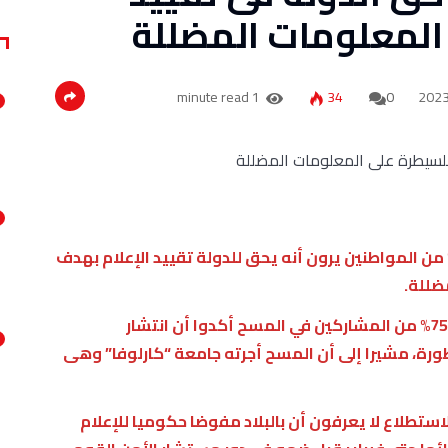
 المعلومات المضللة
1 minute read
34
0
دت إحصاءات نشرت فى التشيك بأن قرابة 70% من المواطنين يرون أنه يحق للدولة تقييد الإعلام بهدف
ضللة.
وذكر راديو “براغ الدولى”، اليوم السبت، أن قرابة 75% من المشاركين في المسح أكدوا أن انتشار
ة، مشيرا إلى أن المسح أجرته جامعة “كارلوفا” وهى
من الذين شملهم الاستطلاع لا يعرفون أن بالبلاد مفوضا حكوميا للإعلام