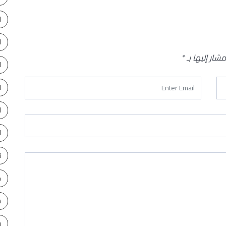
د
ا
ا
مشار إليها بـ
*
ا
ا
ا
ا
ت
ح
س
ف