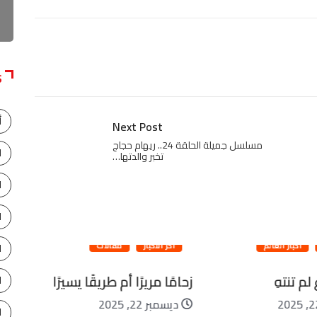
S
أ
Next Post
مسلسل جميلة الحلقة 24.. ريهام حجاج
ا
تخبر والدتها…
ا
ا
أخبار العالم
آخر الأخبار
مقالات
ا
م تنتهِ
زحامًا مريرًا أم طريقًا يسيرًا
الأ
ا
من 
ديسمبر 22, 2025
ا