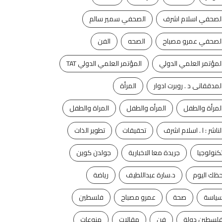
يسمبر 22, 2025
لصحفي اسلام اشرف
الصحفي سمير سالم
لصحفي عمرو مصباح
الصحه
الفن
لمؤتمر العلمي الدولي
المؤتمر العلمي الدولي TAT
لمدققاتى د . روبرت ادوار
المرأة
لمرأة والطفل
المرأه والطفل
المراة والطفل
لناشر : ا . اسلام اشرف
تحقيقات
تطوير الذات
كنولوجيا
جريدة معا الاخبارية
جولدن كوين
ظك اليوم
د.سارة عبداللطيف
رياضة
ياسة
صحة
عمرو مصباح
فلسطين
لسطين دولة
فن
مقالات
منوعات