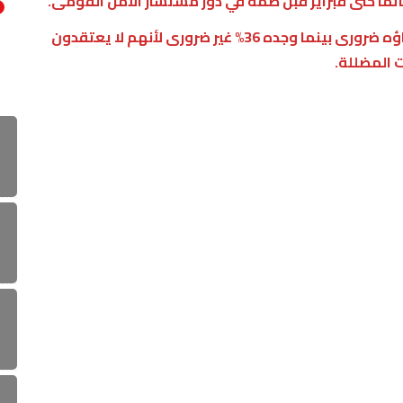
ما حتى فبراير قبل ضمه في دور مستشار الأمن القومى.
وقال 42% من الأشخاص إن المنصب الذى تم إلغاؤه ضرورى بينما وجده 36% غير ضرورى لأنهم لا يعتقدون
 المضللة.