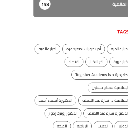
العالمية
158
TAG
خبار عالمية
أخر تطورات تصعيد غزة
اخبار عالمية
خبار عربية
اخر الاخبار
اقتصاد
كاديمية معا Together Academy
لإعلامية سماح حسنين
آخر الأخبار
أخبار العالم
آخر الأخبار
أخبار العالم
لاعلامية د . سارة عبد اللطيف
الدكتورة أسماء أحمد
خوة الأعداء وحتمًا لابد
قصة صراع لم تنتهِ
لدكتورة سارة عبد اللطيف
الدكتور روبرت إدوار
لقاء
ديسمبر 22, 2025
لدولار
الذهب
الرياضة
الصحة