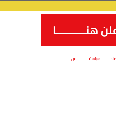
اد
سياسة
الفن