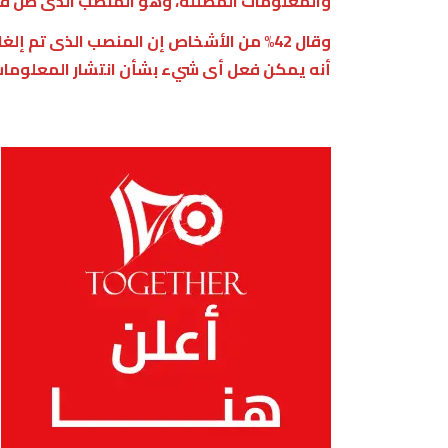
والمعلومات المضللة، وهو المنصب الذى ظل قائ
أنه يمكن فعل أى شيء بشأن انتشار المعلومات