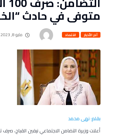
التض
متوفى في حادث “الخا
مايو 8, 2023
آخر الأخبار
اقتصاد
بقلم: نهى محمد