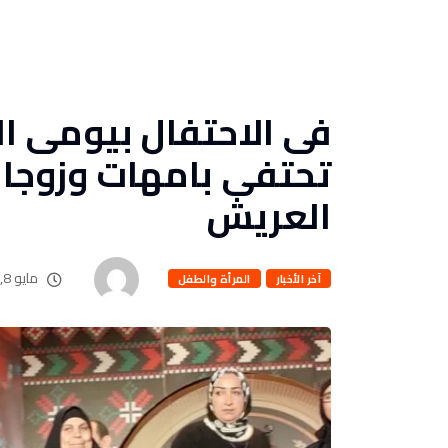
فى الاحتفال بيومى ال
تحتفى بامهات وزوجات
العريش
مايو 8, 2023
آخر الأخبار
المرأة والطفل