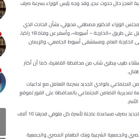
بة العجز حال حدوث عجز، وقد وجه رئيس الوزراء بسرعة صرف
يس مجلس الوزراء الدكتور مصطفي مدبولي، بشأن الحادث الذي
وقع صباح اليوم الخميس، بين حافلة ركاب وشاحنة نقل على طريق «الخارجة – أسيوط»، وأسفر عن وفاة 18 راكبا،
مستشفى الخارجة العام، ومستشفى أسيوط الجامعي، والإيمان
ستثناء طبيب بيطري شاب من محافظة القاهرة، كما أن أكثر
ن الاجتماعي بالوادي الجديد بسرعة التعامل مع تداعيات
ابعة لمديرية التضامن الاجتماعي بالمحافظة على الفور لموقع
لأسر.
وقد تم توجيه مؤسسة التكافل الاجتماعي بالوادي الجديد بصرف مساعدة عاجلة لأسرة كل متوفي قدرها 10 آلاف
لمصري والجمعية الشرعية وبنك الطعام المصري والجمعية