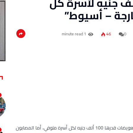
امن: صرف 100 ألف جنيه لأسرة كل
رجة – أسيوط”
1 minute read
46
0
أعلنت وزيرة التضامن الاجتماعي نيفين القباج، صرف تعويضات قدرها 100 ألف جنيه لكل أسرة متوفي، أما المصابون