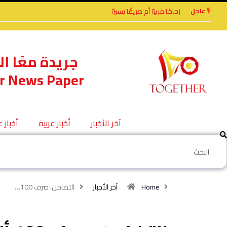
عاجل
رًا أم طريقًا يسيرًا
الأخوة الأعداء وحتمًا لابد
من لقاء
جريدة معًا ال
r News Paper
آخر الأخبار
أخبار عربية
أخبار 
Home
آخر الأخبار
التضامن: صرف 100…