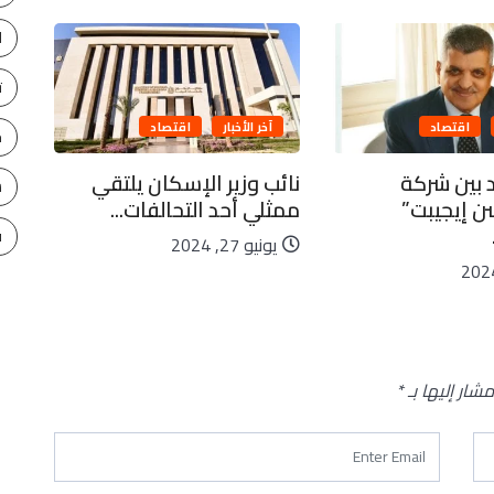
ا
ت
اقتصاد
آخر الأخبار
اقتصاد
ح
 بين شركة
نائب وزير الإسكان يلتقي
ارت
س
شن إيجيبت”
ممثلي أحد التحالفات...
برنت
ف
يونيو 27, 2024
يو
مشار إليها بـ
*