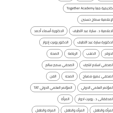
كاديمية معا Together Academy
لإعلامية سماح حسنين
لاعلامية د . سارة عبد اللطيف
الدكتورة أسماء أحمد
لدكتورة سارة عبد اللطيف
الدكتور روبرت إدوار
لدولار
الذهب
الرياضة
الصحة
لصحفي اسلام اشرف
الصحفي سمير سالم
لصحفي عمرو مصباح
الصحه
الفن
لمؤتمر العلمي الدولي
المؤتمر العلمي الدولي TAT
لمدققاتى د . روبرت ادوار
المرأة
لمرأة والطفل
المرأه والطفل
المراة والطفل