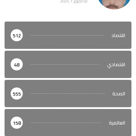
أكتوبر 1, 2025
اقتصاد
512
اقتصادي
48
الصحة
555
العالمية
158