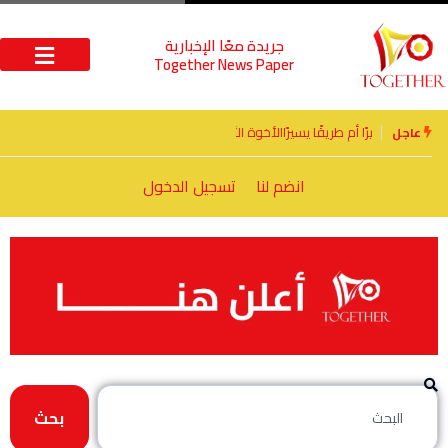
جريدة معًا الإخبارية
Together News Paper
الأخوة الأعداء وحتمًا لابد من لقاء
عاجل
انضم لنا
تسجيل الدخول
بحث