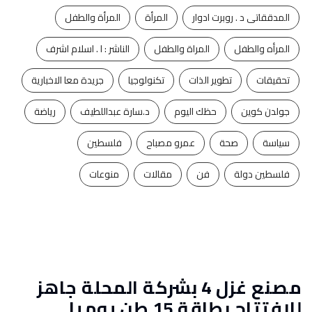
المدققاتى د . روبرت ادوار
المرأة
المرأة والطفل
المرأه والطفل
المراة والطفل
الناشر : ا . اسلام اشرف
تحقيقات
تطوير الذات
تكنولوجيا
جريدة معا الاخبارية
جولدن كوين
حظك اليوم
د.سارة عبداللطيف
رياضة
سياسة
صحة
عمرو مصباح
فلسطين
فلسطين دولة
فن
مقالات
منوعات
مصنع غزل 4 بشركة المحلة جاهز
للافتتاح بطاقة 15 طن يوميا..