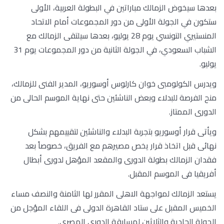
بعدها سيخوض الزمالك مباراتين في البطولة العربية، الأولى
ستكون في الجولة الأولى من دور المجموعات أمام الاتحاد
المنستيري التونسي يوم 28 يوليو، بعدها سيلتقى الزمالك مع
الشباب السعودي، في الجولة الثانية من دور المجموعات يوم 31
يوليو.
ويدرس الكولومبى خوان كارلوس أوسوريو، المدير الفنى للزمالك،
منح الفرصة للبدلاء وبعض الناشئين حتى نهاية الموسم الحالى من
الدورى الممتاز.
ويأتى قرار أوسوريو بتجربة البدلاء والناشئين لتقييمهم بشكل
نهائى قبل اتخاذ قرار يخص مصيرهم مع الفريق، خصوصاً بعد
فقدان الزمالك بطولة الدورى والمقعد المؤهل لدورى أبطال
أفريقيا فى الموسم المقبل.
يستعد الزمالك لمواجهة الاهلى المقرر لها الثامنة والنصف مساء
الخميس المقبل على ستاد القاهرة الدولى فى اللقاء المؤجل من
الجولة الحادية والثلاثين لمسابقة الدوري المصري.