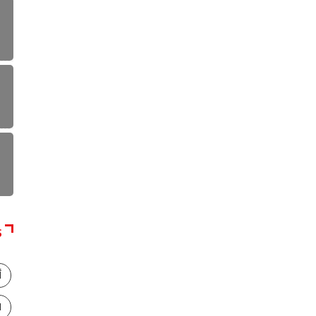
S
أ
ا