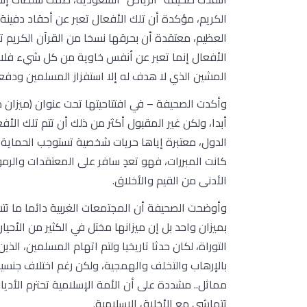
الكريم، مؤكدة أن تلك الأفعال تعبر عن أحقاد دفينة 
العظيم، معتقدة أن بحرقها نسخا من القرآن الكريم ت
الأفعال إنما تعبر عن أنفس خاوية من كل شيء فلا م
المشين الذي لا هدف له إلا استفزاز المسلمين ودفعه
وأكدت الصحيفة – في افتتاحيتها تحت عنوان (ميزان 
أبدا، ولكن غير المقبول أكثر من ذلك أن تتم تلك ال
الدول، معتبرة إياها حريات شخصية تستوجب الحماية 
كانت المبررات، فهو تعدٍ سافر على المعتقدات والرموز
الأدنى من القيم والأخلاق.
وأوضحت الصحيفة أن المجتمعات الغربية دائما ما تت
بميزان واحد بل إن ميزانها مختل في الكثير من الأحي
بالإرهاب والتخلف والهمجية، ولكن رغم اختلاف جنسيا
مماثل.. مشددة على أن الأمة الإسلامية تحترم الأديا
تتماشى مع الأخلاق الإسلامية.