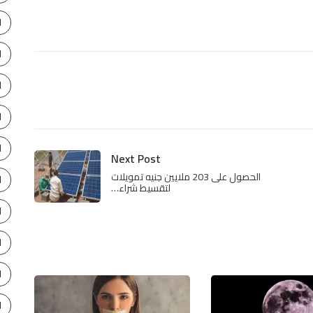
ا
ا
ا
ا
ا
Next Post
الحصول على 203 ملايين جنيه تمويلات
ا
لتقسيط شراء…
ا
ا
ا
ا