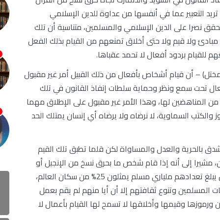
تريد التعبير عما في أنفسها من عداوة للدين الإسلامي
حقق نصرا على الدين الإسلامي والمسلمين، متناسية أن تلك
بادئ ولا قيم ولا حتى أخلاق تمنعهم من القيام بذلك الفعل
م للقيام بردود أفعال لا تحمد عقباها.
مختل) – أن قيام أشخاص بأفعال من ذلك القبيل أمر غير مقبول
أفعال تحت سمع ونظر وحماية سلطات إنفاذ القانون في تلك
من المناهضين لها، وهذا الأمر غير مقبول على الإطلاق مهما
 والكتب السماوية، لا نرضاه ولا يرضاه أي إنسان يمتلك الحد
شدق بالحرية والعدل والمساواة لكن قلما تطبق تلك القيم
ان، مشيرا إلى أنه إذا قام شخص ما بحرق نسخ من الإنجيل أو
التوراة، لكان حدثا تاريخيا ولتم اتهام المسلمين، الذين يبلغ تعدادهم ملياري مسلم يمثلون 25% من سكان العالم،
ت المسلمين وتنوع ثقافتهم إلا أن أيا منهم لم يقم بعمل
ن ورموزها وقيمها وأخلاقها لا تسمح لها القيام بأعمال لا