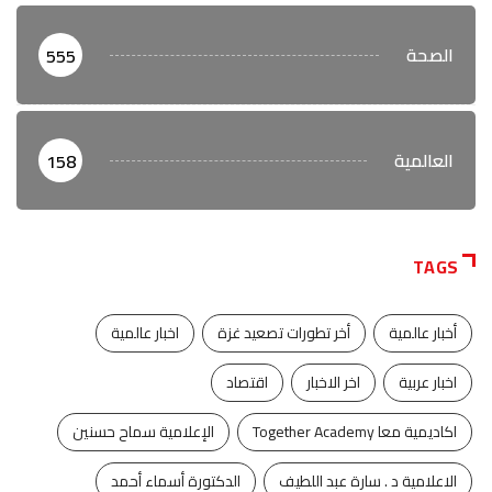
الصحة
555
العالمية
158
TAGS
أخبار عالمية
أخر تطورات تصعيد غزة
اخبار عالمية
اخبار عربية
اخر الاخبار
اقتصاد
اكاديمية معا Together Academy
الإعلامية سماح حسنين
الاعلامية د . سارة عبد اللطيف
الدكتورة أسماء أحمد