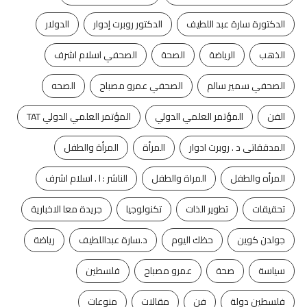
الدكتورة سارة عبد اللطيف
الدكتور روبرت إدوار
الدولار
الذهب
الرياضة
الصحة
الصحفي اسلام اشرف
الصحفي سمير سالم
الصحفي عمرو مصباح
الصحه
الفن
المؤتمر العلمي الدولي
المؤتمر العلمي الدولي TAT
المدققاتى د . روبرت ادوار
المرأة
المرأة والطفل
المرأه والطفل
المراة والطفل
الناشر : ا . اسلام اشرف
تحقيقات
تطوير الذات
تكنولوجيا
جريدة معا الاخبارية
جولدن كوين
حظك اليوم
د.سارة عبداللطيف
رياضة
سياسة
صحة
عمرو مصباح
فلسطين
فلسطين دولة
فن
مقالات
منوعات