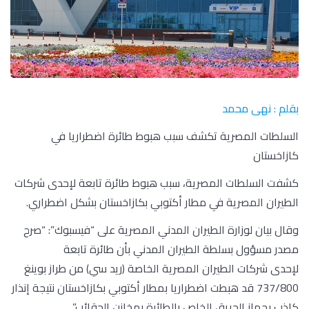
بقلم : نهى محمد
السلطات المصرية تكشف سبب هبوط طائرة اضطراريا في
كازاخستان
كشفت السلطات المصرية، سبب هبوط طائرة تابعة لإحدى شركات
الطيران المصرية في مطار أكتوبي بكازاخستان بشكل اضطراري.
وقال بيان لوزارة الطيران المدني المصرية على “فيسبوك”: “صرح
مصدر مسؤول بسلطة الطيران المدني بأن طائرة تابعة
لإحدى شركات الطيران المصرية الخاصة (ريد سي) من طراز بوينغ
737/800 قد هبطت اضطراريا بمطار أكتوبي بكازاخستان نتيجة إنذار
كاذب بجهاز الحريق الخاص بالطائرة بمخازن الحقائب”.