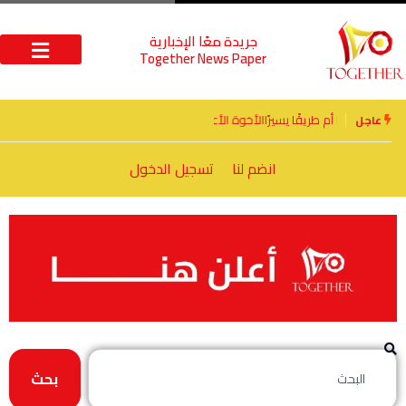
جريدة معًا الإخبارية
Together News Paper
الأخوة الأعداء وحتمًا لابد من لقاء
عاجل
انضم لنا
تسجيل الدخول
بحث