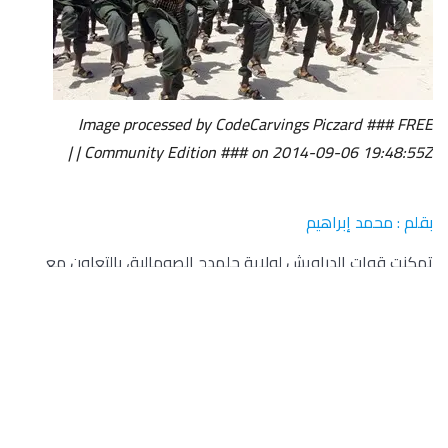
Image processed by CodeCarvings Piczard ### FREE
Community Edition ### on 2014-09-06 19:48:55Z | |
بقلم : محمد إبراهيم
تمكنت قوات الدراويش لولاية جلمدج الصومالية، بالتعاون مع
المقاومة الشعبية، من تصفية عنصر من مليشيات الخوارخ واعتقال
عنصر أخر.
وذكرت وكالة الأنباء الصومالية أن ذلك جاء خلال عملية عسكرية
نفذت في ضواحي منطقة “براغ عيسى”، ضبطت خلالها القوات
دراجة نارية واتصالات عسكرية، بالإضافة إلى الأسلحة التي كانت
بحوزتهم العناصر، موضحة أن تنفيذ العملية جاء عقب إبلاغ السكان