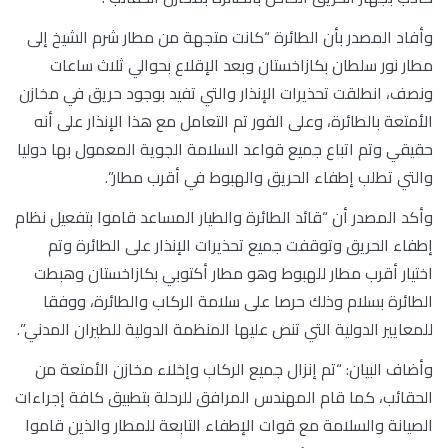
وأفاد المصدر بأن الطائرة “كانت متجهة من مطار شرم الشيخ إلى
مطار نور سلطان بكازاخستان وبعد الإقلاع بحوالي ثلاث ساعات
ونصف، انطلقت تحذيرات الإنذار والتي تفيد بوجود حريق في مخازن
الأمتعة بالطائرة، وعلى الفور تم التعامل مع هذا الإنذار على أنه
حقيقي وتم اتباع جميع قواعد السلامة الجوية المعمول بها دوليا
والتي تطلب إطفاء الحريق والهبوط في أقرب مطار”.
وأكد المصدر أن “قائد الطائرة والطيار المساعد قاموا بتفعيل نظام
إطفاء الحريق وتوقفت جميع تحذيرات الإنذار على الطائرة وتم
اختيار أقرب مطار للهبوط وهو مطار أكتوبي بكازاخستان وهبطت
الطائرة بسلام وذلك حرصا على سلامة الركاب والطائرة، ووفقا
للمعايير الدولية التي تنص عليها المنظمة الدولية للطيران المدني”.
وأضاف البيان: “تم إنزال جميع الركاب وإخلاء مخازن الأمتعة من
الحقائب، كما قام المهندس المرافق للرحلة بتطبيق كافة إجراءات
الصيانة والسلامة مع قوات الإطفاء التابعة للمطار والذين قاموا