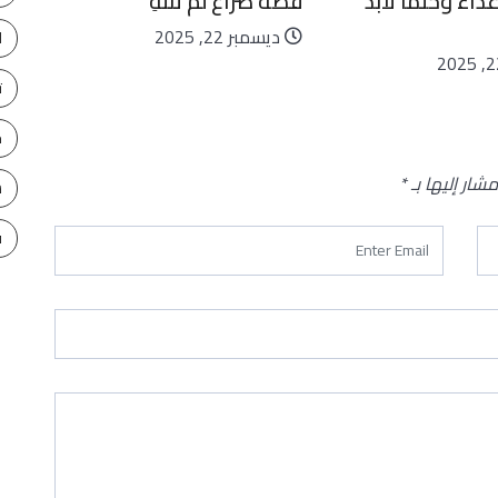
داء وحتمًا لابد
قصة صراع لم تنتهِ
ديسمبر 22, 2025
ا
ت
ح
مشار إليها بـ
*
س
ف