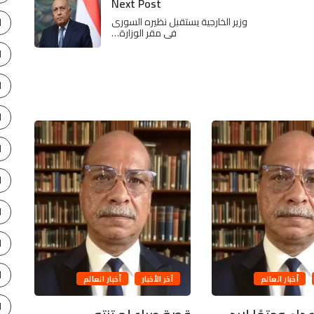
Next Post
وزير الخارجية يستقبل نظيره السورى
ا
فى مقر الوزارة…
ا
ا
ا
ا
ا
ا
ا
زحا
ا
أخبار العالم
آخر الأخبار
أخبار العالم
د
ا