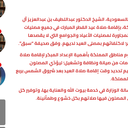
السعودية، الشيخ الدكتور عبداللطيف بن عبدالعزيز آل
كة، بإقامة صلاة عيد الفطر المبارك في جميع مصليات
لمجاورة لمصليات الأعياد والجوامع التي لا يقصدها
ر؛ لاكتفائهم بمصلى العيد لديهم. وفق صحيفة “سبق”.
م مناطق المملكة بأهمية الإعداد المبكر لإقامة صلاة
خدمات من صيانة ونظافة وتشغيل؛ ليؤدّي المصلون
يم تحديد وقت إقامة صلاة العيد بعد شروق الشمس بربع
لمملكة.
لة الوزارة في خدمة بيوت الله والعناية بها، وتوفير كل
 المصلون فيها صلاتهم بكل خشوع وطمأنينة.