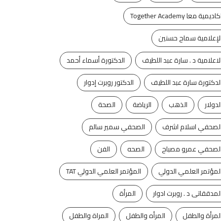
كاديمية معا Together Academy
لإعلامية سماح حسنين
لاعلامية د . سارة عبد اللطيف
الدكتورة أسماء أحمد
لدكتورة سارة عبد اللطيف
الدكتور روبرت إدوار
لدولار
الذهب
الرياضة
الصحة
لصحفي اسلام اشرف
الصحفي سمير سالم
لصحفي عمرو مصباح
الصحه
الفن
آخر الأخبار
مقالات
لمؤتمر العلمي الدولي
المؤتمر العلمي الدولي TAT
مًا مريرًا أم طريقًا يسيرًا
لمدققاتى د . روبرت ادوار
المرأة
آخر الأخبار
أخبار العالم
يسمبر 22, 2025
لمرأة والطفل
المرأه والطفل
المراة والطفل