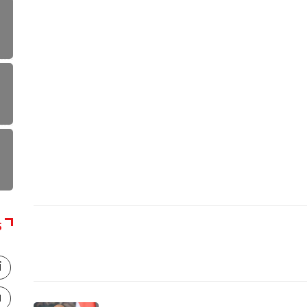
S
أ
ا