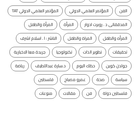
الفن
المؤتمر العلمي الدولي
المؤتمر العلمي الدولي TAT
المدققاتى د . روبرت ادوار
المرأة
المرأة والطفل
المرأه والطفل
المراة والطفل
الناشر : ا . اسلام اشرف
تحقيقات
تطوير الذات
تكنولوجيا
جريدة معا الاخبارية
جولدن كوين
حظك اليوم
د.سارة عبداللطيف
رياضة
سياسة
صحة
عمرو مصباح
فلسطين
فلسطين دولة
فن
مقالات
منوعات