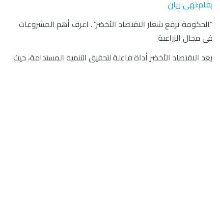
بقلم:نهى ريان
“الحكومة ترفع شعار الاقتصاد الأخضر”.. اعرف أهم المشروعات
فى مجال الزراعية
يعد الاقتصاد الأخضر أداة فاعلة لتحقيق التنمية المستدامة، حيث
يتكامل ويتفاعل مع بعدى التنمية الاقتصادية والاجتماعية، بما
يُحقّق اكتمال الأبعاد الثلاثة للتنمية المستدامة، كما يُركّز الاقتصاد
الأخضر على صون الموارد الطبيعية، والحد من التلوّث البيئى، ويُعد
بذلك بديلا عن النمط التنموى التقليدى، والذى يحمل معه مخاطر
استنزاف الموارد ويُولّد تهديدات واسعة النطاق للبيئة وصحة
الإنسان وأحواله المعيشية.
وإدراكا لأهمية التحوّل إلى الاقتصاد الأخضر، تبنت الدولة عدة
مبادرات وبرامج وتدابير ومشروعات تستهدف فى مجموعها تسريع
الانتقال إلى الاقتصاد الأخضر.
وفى هذا الصدد، تؤكد وثيقة خطة التنمية الاقتصادية والاجتماعية