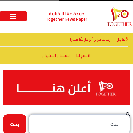
جريدة معًا الإخبارية
Together News Paper
الأخوة الأعداء وحتمًا لابد من لقاء
عاجل
انضم لنا
تسجيل الدخول
بحث