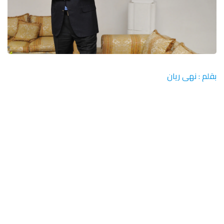
بقلم : نهى ريان
قال النائب البرلماني المصري مصطفى بكري، إن كلا من
جمال مبارك نجل الرئيس المصري الأسبق محمد حسني
مبارك، ومحمد أنور السادات، رئيس حزب الإصلاح والتنمية، لا
يمكنهما الترشح لانتخابات الرئاسة المصرية المقررة عام
2024.
وأوضح بكري في لقاء مع برنامج “بالورقة والقلم”، مع الإعلامي
نشأت الديهي، المذاع على قناة “صدى البلد” مساء الاثنين: “فيه
مادة في قانون الهيئة الوطنية للانتخابات الرئاسية تقول إن (كل
من صدر ضده حكم بات ونهائي لا يجوز له الترشح لرئاسة