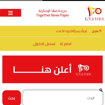
جريدة معًا الإخبارية
Together News Paper
الأخوة الأعداء وحتمًا لابد من لقاء
عاجل
انضم لنا
تسجيل الدخول
بحث