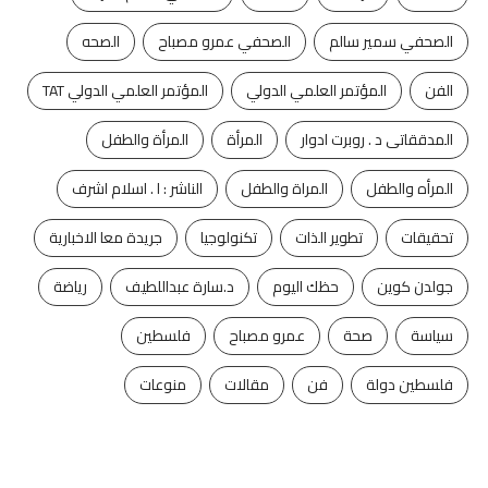
الصحفي سمير سالم
الصحفي عمرو مصباح
الصحه
الفن
المؤتمر العلمي الدولي
المؤتمر العلمي الدولي TAT
المدققاتى د . روبرت ادوار
المرأة
المرأة والطفل
المرأه والطفل
المراة والطفل
الناشر : ا . اسلام اشرف
تحقيقات
تطوير الذات
تكنولوجيا
جريدة معا الاخبارية
جولدن كوين
حظك اليوم
د.سارة عبداللطيف
رياضة
سياسة
صحة
عمرو مصباح
فلسطين
فلسطين دولة
فن
مقالات
منوعات