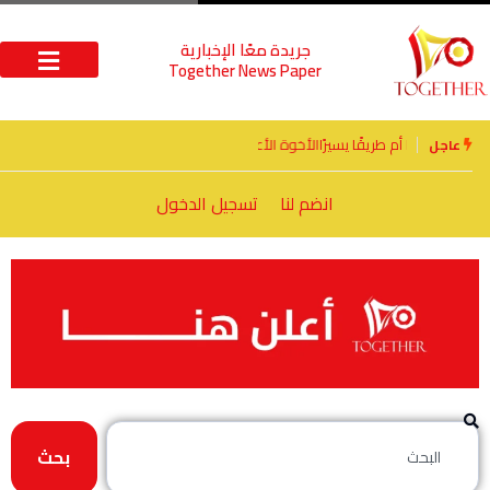
جريدة معًا الإخبارية
Together News Paper
الأخوة الأعداء وحتمًا لابد من لقاء
عاجل
انضم لنا
تسجيل الدخول
بحث