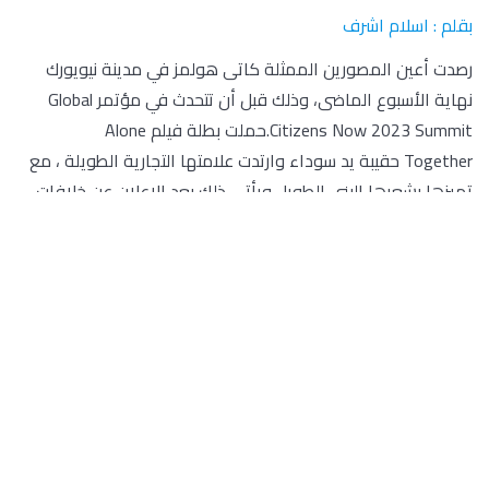
بقلم : اسلام اشرف
رصدت أعين المصورين الممثلة كاتى هولمز في مدينة نيويورك
نهاية الأسبوع الماضى، وذلك قبل أن تتحدث في مؤتمر Global
Citizens Now 2023 Summit.حملت بطلة فيلم Alone
Together حقيبة يد سوداء وارتدت علامتها التجارية الطويلة ، مع
تميزها بشعرها البني الطويل.ويأتي ذلك بعد الإعلان عن خلافات
هولمز وطليقها توم كروز فحسب ما نشره موقع “ديلي ميل”، فإن
توم كروز منذ وقوع الطلاق بينه وبين الممثلة الأمريكية كاتى
هولمز، عام 2013، لم يرَ ابنته منها إلا نادراً، وآخرها منذ سنوات
طويلة، إلا أنه ملتزم بمصاريف ابنته حتى بلوغها سن الـ18
عاماً.وأكدت الصحيفة أن ابنة كروز وكاتى “سورى” بدأت بالفعل
التقدم إلى الكليات بمساعدة والدتها، حيث أرسلت بعض الطلبات
الجامعية، وتنوى دراسة الموضة فى نيويورك، حتى تكون قريبة
من والدتها ذات الخبرة الواسعة في عالم الموضة والأزياء.وحسب
التقرير تقوم الأم بكل ما يلزم لتكون سندًا للابنة، خاصة وأن نجم