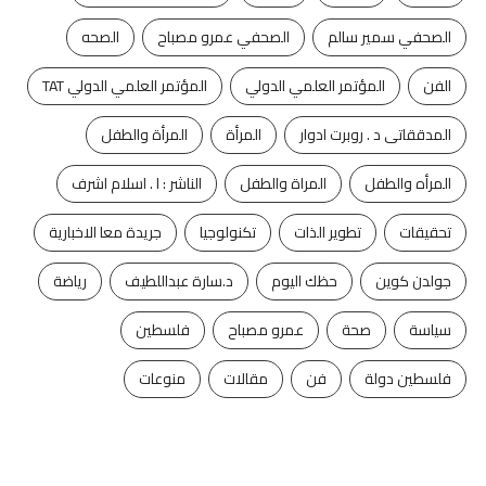
الصحفي سمير سالم
الصحفي عمرو مصباح
الصحه
الفن
المؤتمر العلمي الدولي
المؤتمر العلمي الدولي TAT
المدققاتى د . روبرت ادوار
المرأة
المرأة والطفل
المرأه والطفل
المراة والطفل
الناشر : ا . اسلام اشرف
تحقيقات
تطوير الذات
تكنولوجيا
جريدة معا الاخبارية
جولدن كوين
حظك اليوم
د.سارة عبداللطيف
رياضة
سياسة
صحة
عمرو مصباح
فلسطين
فلسطين دولة
فن
مقالات
منوعات