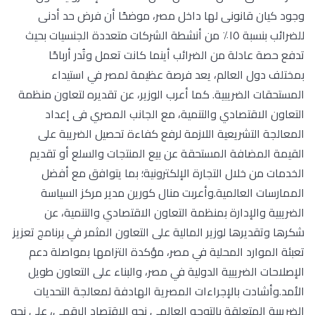
وجود كيان قانونى لها داخل مصر، موضحًا أن فرض حد أدنى
للضرائب بنسبة ١٥٪ من أنشطة الشركات متعددة الجنسيات بحيث
تدفع حصة عادلة من الضرائب أينما كانت تعمل وتُدر أرباحًا
بمختلف دول العالم، يعد فرصة عظيمة لمصر في استيداء
المستحقات الضريبية. كما أعرب الوزير، عن تقديره لتعاون منظمة
التعاون الاقتصادي والتنمية، مع الجانب المصري فى إعداد
المعالجة التشريعية اللازمة لرفع كفاءة تحصيل الضريبة على
القيمة المضافة المستحقة عن بيع المنتجات والسلع أو تقديم
الخدمات من خلال التجارة الإلكترونية؛ بما يتوافق مع أفضل
الممارسات العالمية.وأعربت منال كورين مدير مركز السياسة
الضريبية والإدارة بمنظمة التعاون الاقتصادي والتنمية، عن
شكرها وتقديرها لوزير المالية على التعاون المثمر في برنامج تعزيز
تعبئة الموارد المحلية في مصر، مؤكدة التزامها بمواصلة دعم
الإصلاحات الضريبية الدولية في مصر، والبناء على التعاون طويل
الأمد.وأشادت بالإجراءات المصرية الهادفة لمعالجة التحديات
الضريبية المتعلقة بالتوجه العالمي نحو الاقتصاد الرقمي، على نحو