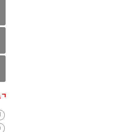
S
أ
ا