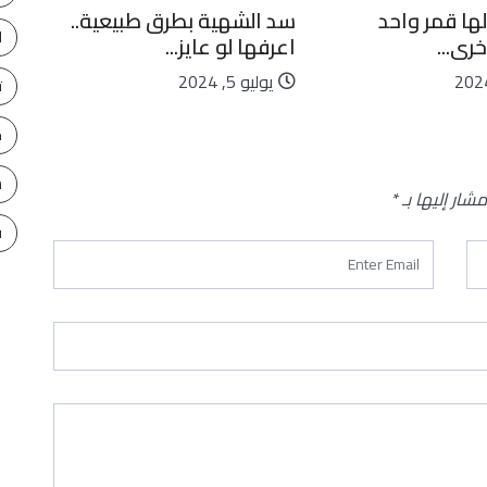
لها قمر واحد
سد الشهية بطرق طبيعية..
كاي
ا
رى...
اعرفها لو عايز...
ليا
يوليو 5, 2024
يو
ت
ح
س
مشار إليها بـ
*
ف