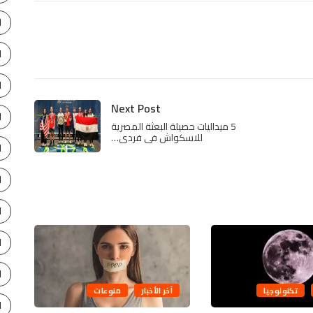
ا
ا
ا
Next Post
ا
5 ميداليات حصيلة البعثة المصرية
للاسكواش فى فردى…
ا
ا
ا
ا
ا
تكنولوجيا
آخر الأخبار
منوعات
ا