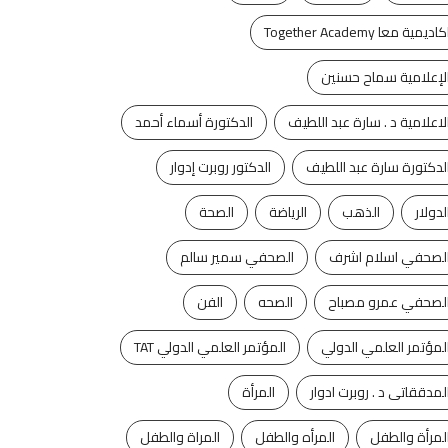
كاديمية معا Together Academy
لإعلامية سماح حسنين
لاعلامية د . سارة عبد اللطيف
الدكتورة أسماء أحمد
لدكتورة سارة عبد اللطيف
الدكتور روبرت إدوار
لدولار
الذهب
الرياضة
الصحة
لصحفي اسلام اشرف
الصحفي سمير سالم
لصحفي عمرو مصباح
الصحه
الفن
لمؤتمر العلمي الدولي
المؤتمر العلمي الدولي TAT
لمدققاتى د . روبرت ادوار
المرأة
آخر الأخبار
الفن
آخر الأخبار
تكنولوجيا
لمرأة والطفل
المرأه والطفل
المراة والطفل