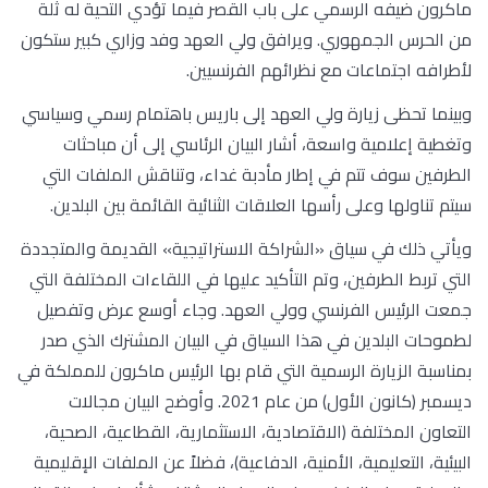
ماكرون ضيفه الرسمي على باب القصر فيما تؤدي التحية له ثلة
من الحرس الجمهوري. ويرافق ولي العهد وفد وزاري كبير ستكون
لأطرافه اجتماعات مع نظرائهم الفرنسيين.
وبينما تحظى زيارة ولي العهد إلى باريس باهتمام رسمي وسياسي
وتغطية إعلامية واسعة، أشار البيان الرئاسي إلى أن مباحثات
الطرفين سوف تتم في إطار مأدبة غداء، وتناقش الملفات التي
سيتم تناولها وعلى رأسها العلاقات الثنائية القائمة بين البلدين.
ويأتي ذلك في سياق «الشراكة الاستراتيجية» القديمة والمتجددة
التي تربط الطرفين، وتم التأكيد عليها في اللقاءات المختلفة التي
جمعت الرئيس الفرنسي وولي العهد. وجاء أوسع عرض وتفصيل
لطموحات البلدين في هذا السياق في البيان المشترك الذي صدر
بمناسبة الزيارة الرسمية التي قام بها الرئيس ماكرون للمملكة في
ديسمبر (كانون الأول) من عام 2021. وأوضح البيان مجالات
التعاون المختلفة (الاقتصادية، الاستثمارية، القطاعية، الصحية،
البيئية، التعليمية، الأمنية، الدفاعية)، فضلاً عن الملفات الإقليمية