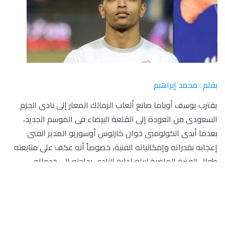
بقلم : محمد إبراهيم
يقترب يوسف أوباما صانع ألعاب الزمالك المعار إلى نادى الحزم
السعودى من العودة إلى القلعة البيضاء فى الموسم الجديد،
بعدما أبدى الكولومبى خوان كارلوس أوسوريو المدير الفنى
إعجابه بقدراته وإمكانياته الفنية، خصوصاً أنه عكف على متابعته
طوال الفترة الماضية ليبلغ إدارة النادى بحاجته إلى خدماته.
وتواجد أوباما فى مران الزمالك يوم الأربعاء الماضى،لزيارة زملائه
والإطمئنان عليهم، وعقد جلسة مع أوسوريو، اتفاق فيها الطرفان
على بعض الأمور المهمة التى تخص اللاعب،كما أكد الكولومبى لـ
يوسف أوباما أنه من اللاعبين المميزين الذين يحتاجهم الفريق فى