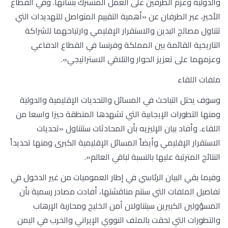
والدولية وعزم الطرفين على العمل المشترك بشأنها. وفي القطاع
الأخير، عبر الطرفان عن «أهمية التقييم المتواصل للتهديدات التي
تتناول مصالح البدين والاستقرار الإقليمي وارتياحهما للشراكة
التاريخية القائمة بين المملكة وفرنسا في القطاع الدفاعي
وعزمهما على تعزيز الحوار والتلاقي الاستراتيجي».
ملفات اللقاء
وسوف يحتل التباحث في المسائل والتحديات الإقليمية والدولية
ومنها التطورات الإيجابية التي تشهدها المنطقة حيزا واسعا من
اللقاء. وأفاد بيان الإليزيه بأن المحادثات ستتناول «تحديات
الاستقرار الإقليمي وأيضاً المسائل الإقليمية الكبرى ومنها تحديداً
النتائج المترتبة عليها بالنسبة لباقي العالم».
وفيما بقي البيان الرئاسي في إطار العموميات من غير الدخول في
تفاصيل الملفات التي ستتم مناقشتها، أفادت مصادر رسمية بأن
المسؤولين الكبيرين سيتناولان أمن الخليج ومحاربة الإرهاب
والتطورات التي لحقت بالملف النووي الإيراني والحرب في اليمن