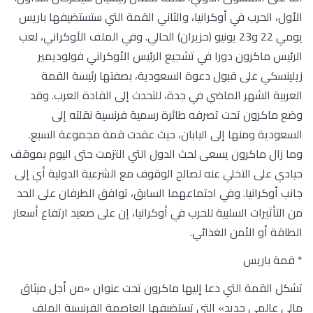
الأول، الحرب في أوكرانيا، والثاني القمة التي ستستضيفها باريس
يومي 22 و23 يونيو (حزيران) الحالي. وفي الملف الأوكراني، لعب
الرئيس ماكرون دورا في تشجيع الرئيس الأوكراني فولوديمير
زيلينسكي على قبول دعوة السعودية، بصفتها رئيسة القمة
العربية الشهر الماضي في جدة، للتحدث إلى القادة العرب. وقد
وضع ماكرون تحت تصرفه طائرة رسمية فرنسية نقلته إلى
السعودية ومنها إلى اليابان، حيث عقدت قمة مجموعة السبع.
وما زال ماكرون يسعى لحث الدول التي التزمت حتى اليوم بموقف
حيادي على التخلي عنه لصالح الوقوف مع الشرعية الدولية أي إلى
جانب أوكرانيا. وفي اجتماعهما السابق، توافق الطرفان على الحد
من التأثيرات السلبية للحرب في أوكرانيا، إن على صعيد ارتفاع أسعار
الطاقة أو الأمن الغذائي.
* قمة باريس
تشكل القمة التي دعا إليها ماكرون تحت عنوان «من أجل ميثاق
مالي عالمي جديد» التي تستضيفها العاصمة الفرنسية الملف