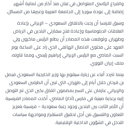
والفراغ الرئاسي المتواصل في لبنان منذ أكثر من ثمانية أشهر،
إضافة إلى عودة سوريا إلى الجامعة العربية وغيرها من المسائل.
وسبق لفرنسا أن رحبت بالاتفاق السعودي – الإيراني بإعادة
العلاقات الدبلوماسية وإعادة فتح سفارتي البلدين في الرياض
وطهران. وتوقعت هذه المصادر أن يطلع الرئيس ماكرون ولي
العهد على محتوى الاتصال الهاتفي الذي زاد على الساعة يوم
السبت الماضي مع الرئيس الإيراني إبراهيم رئيسي، ومما تناوله،
ملف إيران النووي.
بينما تتردد أنباء عن زيارة سيقوم بها وزير الخارجية السعودي فيصل
بن فرحان خلال أيام إلى طهران، التي تبين أن الطرفين السعودي
والإيراني عازمان على السير بمضمون اتفاق بكين الذي تم التوصل
إليه برعاية صينية في مارس (آذار) الماضي، أكدت المصادر الفرنسية
أن الأمر الثابت بين البلدين وجود رغبة سعودية – فرنسية بتعزيز
التعاون والتنسيق من أجل تحقيق الاستقرار ومواجهة سياسات
التدخل في الشؤون الداخلية الإقليمية.