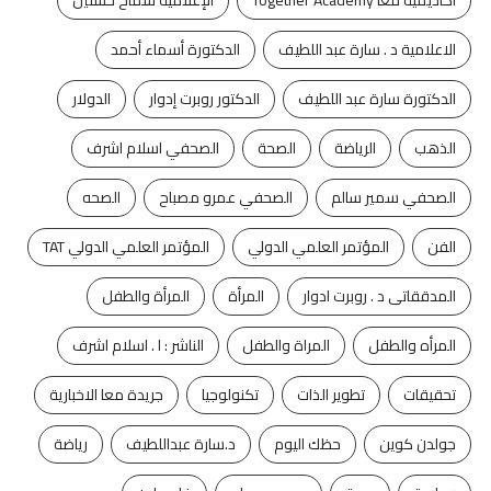
الاعلامية د . سارة عبد اللطيف
الدكتورة أسماء أحمد
الدكتورة سارة عبد اللطيف
الدكتور روبرت إدوار
الدولار
الذهب
الرياضة
الصحة
الصحفي اسلام اشرف
الصحفي سمير سالم
الصحفي عمرو مصباح
الصحه
الفن
المؤتمر العلمي الدولي
المؤتمر العلمي الدولي TAT
المدققاتى د . روبرت ادوار
المرأة
المرأة والطفل
المرأه والطفل
المراة والطفل
الناشر : ا . اسلام اشرف
تحقيقات
تطوير الذات
تكنولوجيا
جريدة معا الاخبارية
جولدن كوين
حظك اليوم
د.سارة عبداللطيف
رياضة