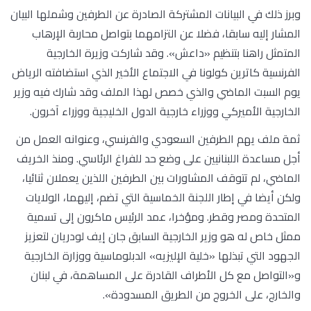
وبرز ذلك في البيانات المشتركة الصادرة عن الطرفين وشملها البيان
المشار إليه سابقا، فضلا عن التزامهما بتواصل محاربة الإرهاب
المتمثل راهنا بتنظيم «داعش». وقد شاركت وزيرة الخارجية
الفرنسية كاترين كولونا في الاجتماع الأخير الذي استضافته الرياض
يوم السبت الماضي والذي خصص لهذا الملف وقد شارك فيه وزير
الخارجية الأميركي ووزراء خارجية الدول الخليجية ووزراء آخرون.
ثمة ملف يهم الطرفين السعودي والفرنسي، وعنوانه العمل من
أجل مساعدة اللبنانيين على وضع حد للفراغ الرئاسي. ومنذ الخريف
الماضي، لم تتوقف المشاورات بين الطرفين اللذين يعملان ثنائيا،
ولكن أيضا في إطار اللجنة الخماسية التي تضم، إليهما، الولايات
المتحدة ومصر وقطر. ومؤخرا، عمد الرئيس ماكرون إلى تسمية
ممثل خاص له هو وزير الخارجية السابق جان إيف لودريان لتعزيز
الجهود التي تبذلها «خلية الإليزيه» الدبلوماسية ووزارة الخارجية
و«التواصل مع كل الأطراف القادرة على المساهمة، في لبنان
والخارج، على الخروج من الطريق المسدودة».