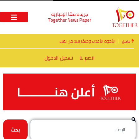
جريدة معًا الإخبارية
Together News Paper
الأخوة الأعداء وحتمًا لابد من لقاء
عاجل
انضم لنا
تسجيل الدخول
بحث