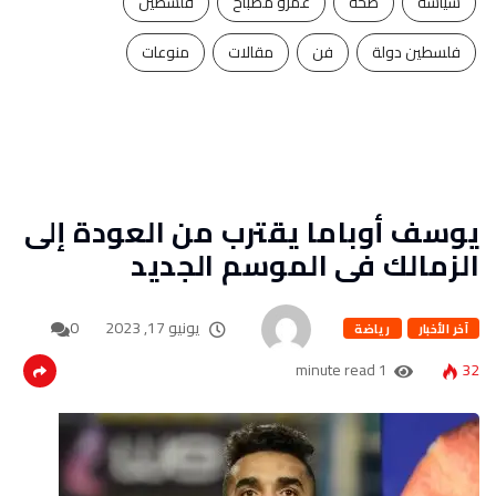
سياسة
صحة
عمرو مصباح
فلسطين
فلسطين دولة
فن
مقالات
منوعات
يوسف أوباما يقترب من العودة إلى
الزمالك فى الموسم الجديد
يونيو 17, 2023
0
آخر الأخبار
رياضة
1 minute read
32