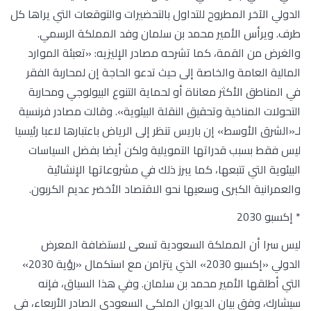
الدولي الآخر المطروح للتداول بالتحضيرات والتوقعات التي يراها كل
طرف. ويرأس الأمير محمد بن سلمان وفد المملكة الرسمي.
والغرض من القمة، كما تشرحه مصادر الإليزيه: «تعبئة الموارد
المالية العامة والخاصة إلى حيث تدعو الحاجة إن لمحاربة الفقر
في المناطق الأكثر معاناة أو لحماية التنوع البيولوجي ومحاربة
التحولات المناخية وتحقيق النقلة البيئوية». وقالت مصادر فرنسية
لـ«الشرق الأوسط» إن باريس تنظر إلى الرياض باعتبارها لاعبا رئيسيا
ليس فقط بسبب قدراتها التمويلية ولكن أيضا بفضل السياسات
البيئوية التي تتبعها، كما يبرز ذلك في مشروعاتها الإنشائية
والعمرانية الكبرى وسعيها نحو الاقتصاد الأخضر عديم الكربون.
* إكسبو 2030
ليس سرا أن المملكة السعودية تسعى لاستضافة المعرض
الدولي «إكسبو 2030» الذي يتزامن مع استكمال «رؤية 2030»
التي أطلقها الأمير محمد بن سلمان. وفي هذا السياق، فإنه
سيشارك، وفق بيان الديوان الملكي السعودي الصادر الأربعاء، في