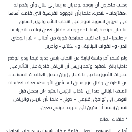
وطلب ماكرون أن يتوجه لودريان سريعا إلى لبنان وأن يقدم له
«مقترحات» للتحرك، علما بأن الجهود الفرنسية التي قامت أساسا
على الترويج لتسوية تقوم على انتخاب النائب والوزير السابق
سليمان فرنجية رئيسا للجمهورية، مقابل تعيين نواف سلام رئيسا
«إصلاحيا» للوزراء، لقيت معارضة قوية من أحزاب «التيار الوطني
الحر» و«القوات اللبنانية» و«الكتائب» وآخرين.
ولم تسفر آخر جلسة نيابية عن انتخاب رئيس جديد فيما يبدو الوضع
داخليا بالغ التعقيد. وتعد باريس أن الرياض قادرة على التأثير على
مجريات الأمور بما في ذلك على إيران بفضل العلاقات المستجدة
بين الطرفين. وقال وزير سابق لـ«الشرق الأوسط» يعرف تعقيدات
الملف اللبناني جيدا إن انتخاب الرئيس العتيد «لن يحصل قبل
التوصل إلى توافق إقليمي – دولي» علما بأن باريس والرياض
تنفيان رسميا أن يكون لأي منهما مرشح معين.
* ملفات العالم
أما على المستوى الدولي، فثمة ملفان رئيسيان سيطرحان للتداول: