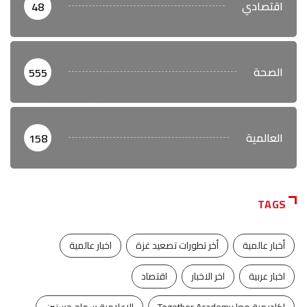
اقتصادي
48
الصحة
555
العالمية
158
TAGS
أخبار عالمية
أخر تطورات تصعيد غزة
اخبار عالمية
اخبار عربية
اخر الاخبار
اقتصاد
اكاديمية معا Together Academy
الإعلامية سماح حسنين