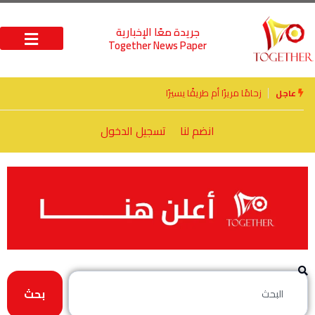
جريدة معًا الإخبارية
Together News Paper
الأخوة الأعداء وحتمًا لابد من لقاء
عاجل
انضم لنا
تسجيل الدخول
بحث