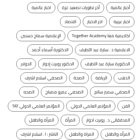
أخبار عالمية
أخر تطورات تصعيد غزة
اخبار عالمية
اخبار عربية
اخر الاخبار
اقتصاد
اكاديمية معا Together Academy
الإعلامية سماح حسنين
الاعلامية د . سارة عبد اللطيف
الدكتورة أسماء أحمد
الدكتورة سارة عبد اللطيف
الدكتور روبرت إدوار
الدولار
الذهب
الرياضة
الصحة
الصحفي اسلام اشرف
الصحفي سمير سالم
الصحفي عمرو مصباح
الصحه
الفن
المؤتمر العلمي الدولي
المؤتمر العلمي الدولي TAT
المدققاتى د . روبرت ادوار
المرأة
المرأة والطفل
المرأه والطفل
المراة والطفل
الناشر : ا . اسلام اشرف