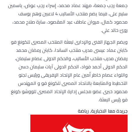
جمعة رجب جمعة، مهند عماد محمد، إسراء رجب عوض، ياسمين
سليم على، فيما يضم منتخب الأساليب 4 لاعبين وهم يوسف
محمود كمال، مروان عاطف عبد المقصود، سارة صلاح محمد،
روئ خالد علي.
ويضم الجهاز الفنى والإدارى لبعثة المنتخب المصرى للكونغ فو
كابتن عماد عيسى مدرب منتخب الساندا، كابتن رمضان محمد
رمضان مدرب منتخب الأساليب، والحكم الدولى عصام سليمان،
الحكم الدولى أحمد فواد، الحكم الدولى آيات سليمان حسن
واللواء عصام خاطر أمين عام الإتحاد الإفريقى ورئيس لجنو
التخطيط والمتابعة بالاتحاد المصرى للكونغ فو و المهندس
محمود خيرى عضو مجلس إدارة الإتحاد المصرى للووشو كونغ
فو رئيس البعثة.
جريدة معا الاخبارية
,
رياضة