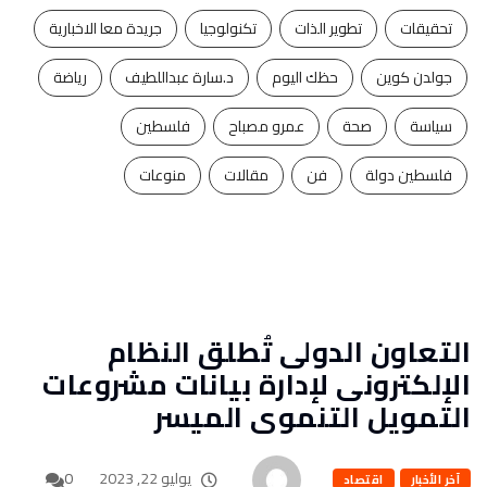
تحقيقات
تطوير الذات
تكنولوجيا
جريدة معا الاخبارية
جولدن كوين
حظك اليوم
د.سارة عبداللطيف
رياضة
سياسة
صحة
عمرو مصباح
فلسطين
فلسطين دولة
فن
مقالات
منوعات
التعاون الدولى تُطلق النظام
الإلكترونى لإدارة بيانات مشروعات
التمويل التنموى الميسر
يوليو 22, 2023
0
آخر الأخبار
اقتصاد