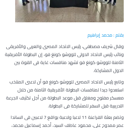
بقلم : محمد إبراهيم
وقال شريف مصطفى، رئيس الاتحاد المصرى والعربى والأفريقى
ونائب رئيس الاتحاد الدولى للووشو كونغ فو، إن البطولة الأفريقية
الثامنة للووشو كونغ فو تشهد منافسات غاية فى القوة بين
الدول المشاركة.
وتابع رئيس الاتحاد المصرى للووشو كونغ فو أن لاعبى المنتخب
استعدوا جيدا لمنافسات البطولة الأفريقية الثامنة من خلال
معسكر مفتوح ومغلق قبل موعد البطولة من أجل تكثيف الجرعة
التدريبية قبل السفر للمشاركة فى البطولة.
وتضم بعثة الفراعنة 11 لاعبا ولاعبة بواقع 7 لاعبين فى الساندا
عمر ممدوح على، محمود عاطف السيد، أحمد إسماعيل محمد،