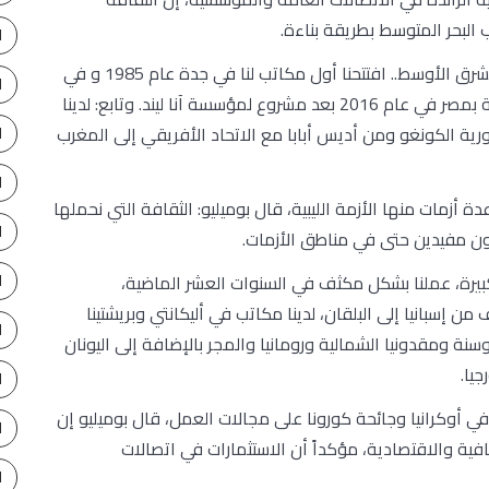
 البحر المتوسط بطريقة بناءة.
ا
وأضاف بوميليو: لقد أثقلنا ثقافتنا بخبرة طويلة في الشرق الأوسط.. افتتحنا أول مكاتب لنا في جدة عام 1985 و في
ا
دبي منذ عام 1997، وكان لدينا مكاتب في الإسكندرية بمصر في عام 2016 بعد مشروع لمؤسسة آنا ليند. وتابع: لدينا
ة الكونغو ومن أديس أبابا مع الاتحاد الأفريقي إلى المغرب
ا
ا
مات منها الأزمة الليبية، قال بوميليو: الثقافة التي نحملها
ا
كون مفيدين حتى في مناطق الأزمات.
كبيرة، عملنا بشكل مكثف في السنوات العشر الماضية،
ا
 إسبانيا إلى البلقان، لدينا مكاتب في أليكانتي وبريشتينا
ا
سنة ومقدونيا الشمالية ورومانيا والمجر بالإضافة إلى اليونان
يا.
ا
في أوكرانيا وجائحة كورونا على مجالات العمل، قال بوميليو إن
ا
ة والاقتصادية، مؤكداً أن الاستثمارات في اتصالات
ا