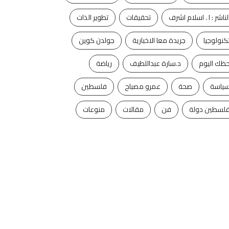
لناشر : ا . اسلام اشرف
تحقيقات
تطوير الذات
كنولوجيا
جريدة معا الاخبارية
جولدن كوين
ظك اليوم
د.سارة عبداللطيف
رياضة
ياسة
صحة
عمرو مصباح
فلسطين
لسطين دولة
فن
مقالات
منوعات