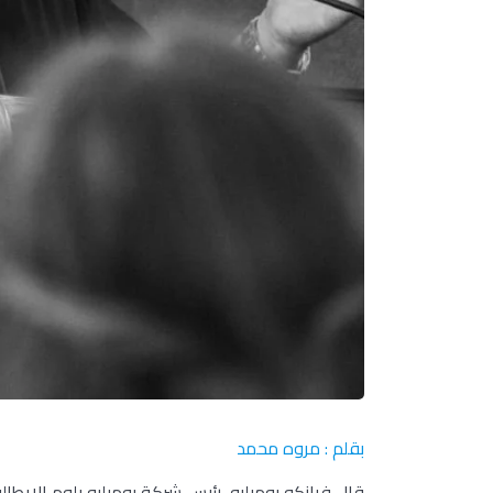
بقلم : مروه محمد
قال فرانكو بوميليو، رئيس شركة بوميليو بلوم الإيطال