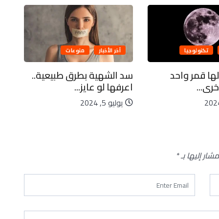
تكنولوجيا
آخر الأخبار
منوعات
لها قمر واحد
سد الشهية بطرق طبيعية..
كاي
رى...
اعرفها لو عايز...
ليا
يوليو 5, 2024
يو
مشار إليها بـ
*