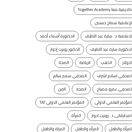
كاديمية معا Together Academy
لإعلامية سماح حسنين
لاعلامية د . سارة عبد اللطيف
الدكتورة أسماء أحمد
لدكتورة سارة عبد اللطيف
الدكتور روبرت إدوار
لدولار
الذهب
الرياضة
الصحة
لصحفي اسلام اشرف
الصحفي سمير سالم
لصحفي عمرو مصباح
الصحه
الفن
لمؤتمر العلمي الدولي
المؤتمر العلمي الدولي TAT
لمدققاتى د . روبرت ادوار
المرأة
لمرأة والطفل
المرأه والطفل
المراة والطفل