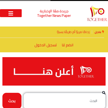
جريدة معًا الإخبارية
Together News Paper
الأخوة الأعداء وحتمًا لابد من لقاء
عاجل
انضم لنا
تسجيل الدخول
بحث