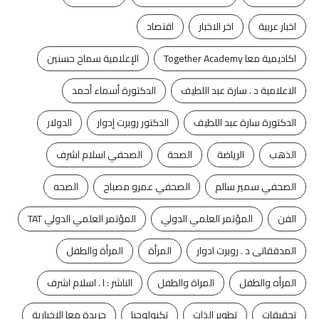
اخبار عربية
اخر الاخبار
اقتصاد
اكاديمية معا Together Academy
الإعلامية سماح حسنين
الاعلامية د . سارة عبد اللطيف
الدكتورة أسماء أحمد
الدكتورة سارة عبد اللطيف
الدكتور روبرت إدوار
الدولار
الذهب
الرياضة
الصحة
الصحفي اسلام اشرف
الصحفي سمير سالم
الصحفي عمرو مصباح
الصحه
الفن
المؤتمر العلمي الدولي
المؤتمر العلمي الدولي TAT
المدققاتى د . روبرت ادوار
المرأة
المرأة والطفل
المرأه والطفل
المراة والطفل
الناشر : ا . اسلام اشرف
تحقيقات
تطوير الذات
تكنولوجيا
جريدة معا الاخبارية