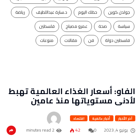
جولدن كوين
حظك اليوم
د.سارة عبداللطيف
رياضة
سياسة
صحة
عمرو مصباح
فلسطين
فلسطين دولة
فن
مقالات
منوعات
الفاو: أسعار الغذاء العالمية تهبط
لأدنى مستوياتها منذ عامين
آخر الأخبار
أخبار عالمية
اقتصاد
يونيو 4, 2023
0
42
2 minutes read