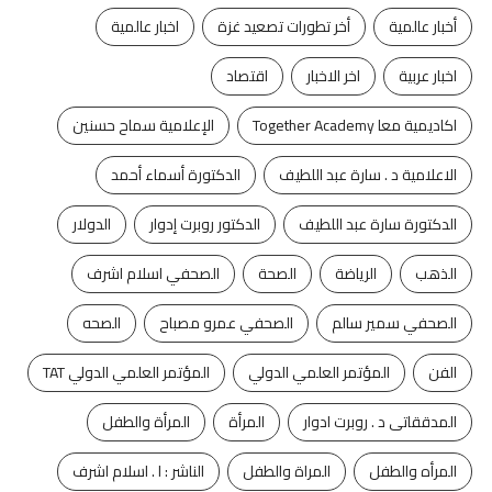
أخبار عالمية
أخر تطورات تصعيد غزة
اخبار عالمية
اخبار عربية
اخر الاخبار
اقتصاد
اكاديمية معا Together Academy
الإعلامية سماح حسنين
الاعلامية د . سارة عبد اللطيف
الدكتورة أسماء أحمد
الدكتورة سارة عبد اللطيف
الدكتور روبرت إدوار
الدولار
الذهب
الرياضة
الصحة
الصحفي اسلام اشرف
الصحفي سمير سالم
الصحفي عمرو مصباح
الصحه
الفن
المؤتمر العلمي الدولي
المؤتمر العلمي الدولي TAT
المدققاتى د . روبرت ادوار
المرأة
المرأة والطفل
المرأه والطفل
المراة والطفل
الناشر : ا . اسلام اشرف