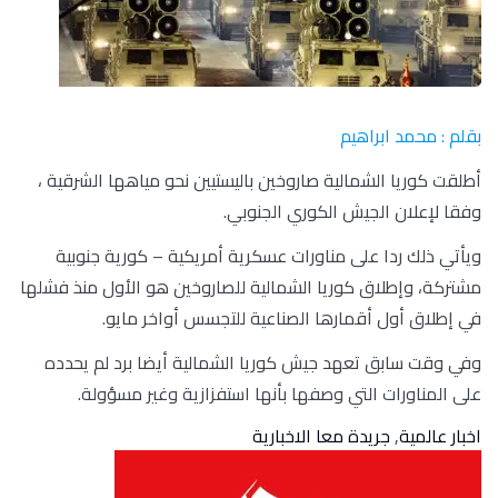
بقلم : محمد ابراهيم
أطلقت كوريا الشمالية صاروخين باليستيين نحو مياهها الشرقية ،
وفقا لإعلان الجيش الكوري الجنوبي.
ويأتي ذلك ردا على مناورات عسكرية أمريكية – كورية جنوبية
مشتركة، وإطلاق كوريا الشمالية للصاروخين هو الأول منذ فشلها
في إطلاق أول أقمارها الصناعية للتجسس أواخر مايو.
وفي وقت سابق تعهد جيش كوريا الشمالية أيضا برد لم يحدده
على المناورات التي وصفها بأنها استفزازية وغير مسؤولة.
اخبار عالمية
,
جريدة معا الاخبارية