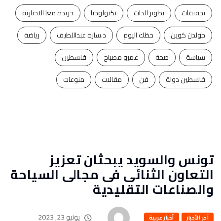
تحقيقات
تطوير الذات
تكنولوجيا
جريدة معا الاخبارية
جولدن كوين
حظك اليوم
د.سارة عبداللطيف
رياضة
سياسة
صحة
عمرو مصباح
فلسطين
فلسطين دولة
فن
مقالات
منوعات
تونس والسويد يبحثان تعزيز
التعاون الثنائى فى مجالى السياحة
والصناعات التقليدية
يونيو 23, 2023
آخر الأخبار
أخبار عربية