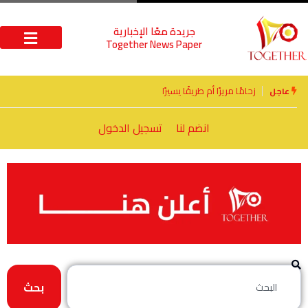
جريدة معًا الإخبارية
Together News Paper
الأخوة الأعداء وحتمًا لابد من لقاء
عاجل
انضم لنا
تسجيل الدخول
بحث