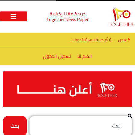
جريدة معًا الإخبارية
Together News Paper
الأخوة الأعداء وحتمًا لابد من لقاء
عاجل
انضم لنا
تسجيل الدخول
بحث