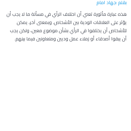
بقلم :جهاد امام
هذه عبارة مأثورة تعني أن اختلاف الرأي في مسألة ما لا يجب أن
يؤثر على العلاقات الودية بين الأشخاص. وبمعنى آخر، يمكن
للأشخاص أن يختلفوا في الرأي بشأن موضوع معين، ولكن يجب
أن يبقوا أصدقاء أو زملاء عمل وديين ومتعاونين فيما بينهم.
قد يكون هناك اختلافات في الرأي بين الأفراد في العديد من
المجالات، مثل السياسة والدين والثقافة والرياضة والأعمال
وغيرها. ولكن يمكن للأشخاص أن يتفقوا على احترام وجهات النظر
المختلفة والتفاوض والتوصل إلى حل ودي لأي خلافات قد تنشأ
بينهم.
بالتالي، يمكن اعتبار هذه العبارة نصيحة جيدة للحفاظ على العلاقات
الاجتماعية الجيدة والوقوف في وجه أي صعوبات قد تواجهنا في
حياتنا اليومية.
يمكن اتباع بعض الخطوات لتشجيع الناس على العمل بهذه
المقولة وتحقيقها في حياتهم اليومية: