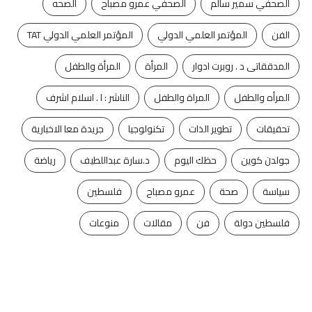
الصحفي سمير سالم
الصحفي عمرو مصباح
الصحه
الفن
المؤتمر العلمي الدولي
المؤتمر العلمي الدولي TAT
المدققاتى د . روبرت ادوار
المرأة
المرأة والطفل
المرأه والطفل
المراة والطفل
الناشر : ا . اسلام اشرف
تحقيقات
تطوير الذات
تكنولوجيا
جريدة معا الاخبارية
جولدن كوين
حظك اليوم
د.سارة عبداللطيف
رياضة
سياسة
صحة
عمرو مصباح
فلسطين
فلسطين دولة
فن
مقالات
منوعات