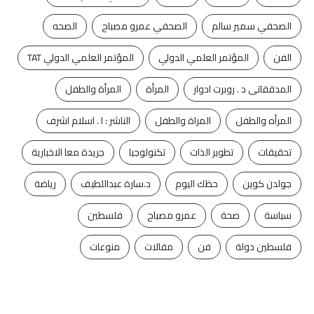
الصحفي سمير سالم
الصحفي عمرو مصباح
الصحه
الفن
المؤتمر العلمي الدولي
المؤتمر العلمي الدولي TAT
المدققاتى د . روبرت ادوار
المرأة
المرأة والطفل
المرأه والطفل
المراة والطفل
الناشر : ا . اسلام اشرف
تحقيقات
تطوير الذات
تكنولوجيا
جريدة معا الاخبارية
جولدن كوين
حظك اليوم
د.سارة عبداللطيف
رياضة
سياسة
صحة
عمرو مصباح
فلسطين
فلسطين دولة
فن
مقالات
منوعات