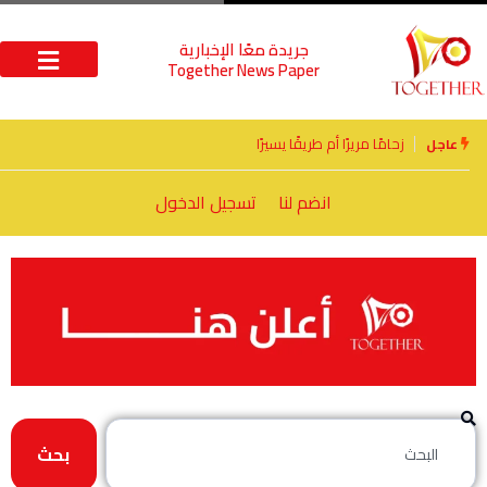
جريدة معًا الإخبارية
Together News Paper
الأخوة الأعداء وحتمًا لابد من لقاء
عاجل
انضم لنا
تسجيل الدخول
بحث