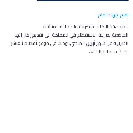
بقلم :جهاد امام
دعت هيئة الزكاة والضريبة والجمارك المنشآت
الخاضعة لضريبة الاستقطاع في المملكة إلى تقديم إقراراتها
الضريبية عن شهر أبريل الماضي، وذلك في موعدٍ أقصاه العاشر
من شهر مايو الجاري.
تقديم الإقرار الضريبي
وحثّت الهيئة مكلفيها على المسارعة بتقديم إقراراتهم الضريبية
من خلال موقعها الإلكتروني (
zatca.gov.sa
)، وذلك تجنبًا لغرامة
التخلف عن السداد في المدة المحددة، بواقع 1% من الضريبة غير
المسددة عن كل ثلاثين يوم تأخير من تاريخ الاستحقاق.
ودعت “الزكاة والضريبة والجمارك” المكلفين من قطاع الأعمال
الراغبين في الحصول على مزيد من المعلومات بشأن ضريبة
الاستقطاع، إلى التواصل معها عبر الرقم الموحد لمركز الاتصال