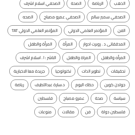
الذهب
الرياضة
الصحة
الصحفي اسلام اشرف
الصحفي سمير سالم
الصحفي عمرو مصباح
الصحه
الفن
المؤتمر العلمي الدولي
المؤتمر العلمي الدولي TAT
المدققاتى د . روبرت ادوار
المرأة
المرأة والطفل
المرأه والطفل
المراة والطفل
الناشر : ا . اسلام اشرف
تحقيقات
تطوير الذات
تكنولوجيا
جريدة معا الاخبارية
جولدن كوين
حظك اليوم
د.سارة عبداللطيف
رياضة
سياسة
صحة
عمرو مصباح
فلسطين
فلسطين دولة
فن
مقالات
منوعات