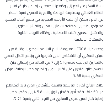
نسبة السكر في الدم إلى وضعها الطبيعي ، إما عن طريق تغيير
النظام الغذائي وممارسة الرياضة والأدوية لتحسين نسبة السكر
في الدم ، يمكن أن تتلف الأوعية الدموية في جميع أنحاء الجسم،
قد يؤدي ذلك إلى مضاعفات مثل العمى والفشل الكلوي
والاعتلال العصبي (تلف الأعصاب) ، وكذلك النوبات القلبية
والسكتات الدماغية.
وجدت دراسة CDC المعروفة باسم البرنامج الوطني للوقاية من
مرض السكري أن الأشخاص الذين شاركوا في برنامج الأكل الصحي
والتمارين الرياضية وخسروا 5 إلى 7 في المائة من إجمالي وزن
الجسم كانوا قادرين على تقليل الوزن و لديهم خطر الإصابة بمرض
السكري بنسبة 58 %.
كانت النتائج أكثر دراماتيكية بالنسبة للأشخاص الذين تزيد أعمارهم
عن 60 عامًا: فقد أدى فقدان الوزن بنسبة 5 % إلى خفض خطر
إصابة كبار السن بمرض السكري من النوع الثاني بنسبة 71 %.