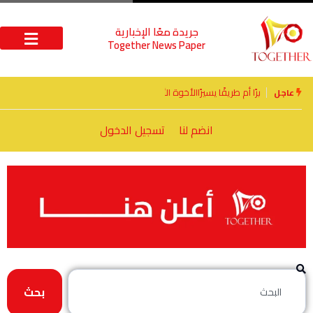
جريدة معًا الإخبارية
Together News Paper
الأخوة الأعداء وحتمًا لابد من لقاء
عاجل
انضم لنا
تسجيل الدخول
بحث