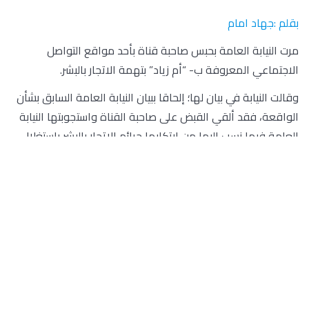
بقلم :جهاد امام
مرت النيابة العامة بحبس صاحبة قناة بأحد مواقع التواصل
الاجتماعي المعروفة ب- “أم زياد” بتهمة الاتجار بالبشر.
وقالت النيابة في بيان لها؛ إلحاقا ببيان النيابة العامة السابق بشأن
الواقعة، فقد ألقي القبض على صاحبة القناة واستجوبتها النيابة
العامة فيما نسب إليها من ارتكابها جرائم الاتجار بالبشر باستغلال
أطفالها بإظهارهم في مقاطع مرئية ونشرها على حساباتها بقصد
الحصول على ربح مادي، وتعريضهم للخطر، واستخدام الحاسب
الآلي والإنترنت لنشر أنشطة تتعلق بالتشهير بالأطفال، والاعتداء
على المبادئ والقيم الأسرية في المجتمع المصري.
وقد أمرت النيابة العامة عقب استجوابها بحبسها احتياطيا على
ذمة التحقيقات، وجاري استكمالها.
اخر الاخبار
,
قضايا