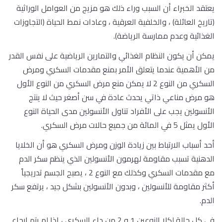
يعتقد الخبراء أن السبب وراء ذلك هو مزيج من العوامل الوراثية
(تاريخ العائلة) ، والخلفية العرقية ، وعادات نمط الحياة (التجاوزات
الغذائية وعدم ممارسة الرياضة).
يمكن أن يكون النظام الغذائي والتمارين الرياضية على نفس القدر
من الأهمية عندما يتعلق الأمر بمنع مقدمات السكري ومرض
السكري من النوع 2 لا يمكن منع مرض السكري من النوع الأول
هو مرض مناعي ذاتي يحدث عادة في سن أصغر حيث لا ينتج
الأنسولين يجب على الأفراد تناول الأنسولين مدى الحياة النوع
الأول يمثل 5 في المائة من جميع حالات مرض السكري.
أحد أسباب الارتباط بين زيادة الوزن ومرض السكري هو أن الخلايا
الدهنية تسبب مقاومة لهرمون الأنسولين الذي ينظم سكر الدم
مع مقدمات السكري وكذلك مع النوع 2 ، يصبح الجسم تدريجياً
أكثر مقاومة للأنسولين ، وبدون الأنسولين بشكل جيد ، يرتفع سكر
الدم.
في كل حالة لكلا النوعين 1 و 2 من داء السكري ، إذا لم يتم إرجاع