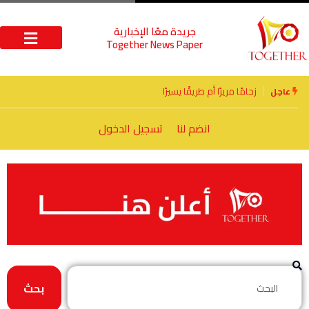
جريدة معًا الإخبارية
Together News Paper
الأخوة الأعداء وحتمًا لابد من لقاء
عاجل
انضم لنا
تسجيل الدخول
بحث