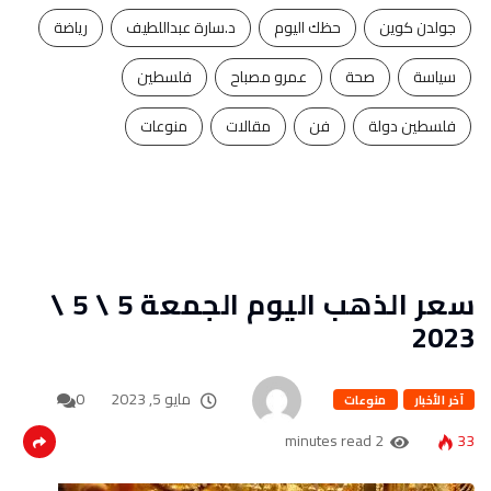
جولدن كوين
حظك اليوم
د.سارة عبداللطيف
رياضة
سياسة
صحة
عمرو مصباح
فلسطين
فلسطين دولة
فن
مقالات
منوعات
سعر الذهب اليوم الجمعة 5 \ 5 \
2023
مايو 5, 2023
0
آخر الأخبار
منوعات
2 minutes read
33