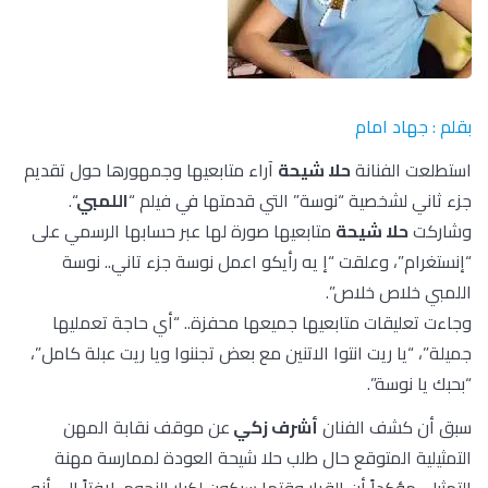
بقلم : جهاد امام
استطلعت الفنانة
حلا شيحة
آراء متابعيها وجمهورها حول تقديم
جزء ثاني لشخصية “نوسة” التي قدمتها في فيلم “
اللمبي
“.
وشاركت
حلا شيحة
متابعيها صورة لها عبر حسابها الرسمي على
“إنستغرام”، وعلقت “إ يه رأيكو اعمل نوسة جزء تاني.. نوسة
اللمبي خلاص خلاص”.
وجاءت تعليقات متابعيها جميعها محفزة.. “أي حاجة تعمليها
جميلة”، “يا ريت انتوا الاتنين مع بعض تجننوا ويا ريت عبلة كامل”،
“بحبك يا نوسة”.
سبق أن كشف الفنان
أشرف زكي
عن موقف نقابة المهن
التمثيلية المتوقع حال طلب حلا شيحة العودة لممارسة مهنة
التمثيل، مؤكداً أن القرار وقتها سيكون لكبار النجوم، لافتاً إلى أنه