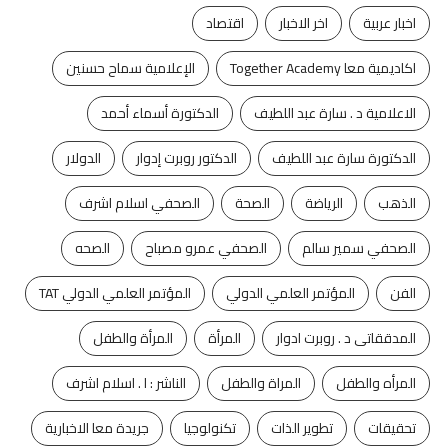
اخبار عربية
اخر الاخبار
اقتصاد
اكاديمية معا Together Academy
الإعلامية سماح حسنين
الاعلامية د . سارة عبد اللطيف
الدكتورة أسماء أحمد
الدكتورة سارة عبد اللطيف
الدكتور روبرت إدوار
الدولار
الذهب
الرياضة
الصحة
الصحفي اسلام اشرف
الصحفي سمير سالم
الصحفي عمرو مصباح
الصحه
الفن
المؤتمر العلمي الدولي
المؤتمر العلمي الدولي TAT
المدققاتى د . روبرت ادوار
المرأة
المرأة والطفل
المرأه والطفل
المراة والطفل
الناشر : ا . اسلام اشرف
تحقيقات
تطوير الذات
تكنولوجيا
جريدة معا الاخبارية