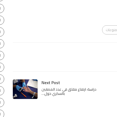
ا
ا
منوعات
ا
ا
ا
ا
ا
Next Post
دراسة: ارتفاع مقلق في عدد المصابين
ا
بالسكري حول…
ا
ا