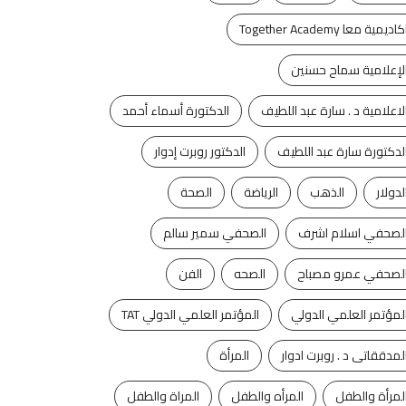
كاديمية معا Together Academy
لإعلامية سماح حسنين
لاعلامية د . سارة عبد اللطيف
الدكتورة أسماء أحمد
لدكتورة سارة عبد اللطيف
الدكتور روبرت إدوار
لدولار
الذهب
الرياضة
الصحة
لصحفي اسلام اشرف
الصحفي سمير سالم
لصحفي عمرو مصباح
الصحه
الفن
لمؤتمر العلمي الدولي
المؤتمر العلمي الدولي TAT
لمدققاتى د . روبرت ادوار
المرأة
لمرأة والطفل
المرأه والطفل
المراة والطفل