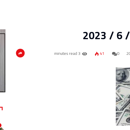
3 minutes read
41
0