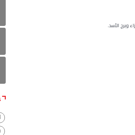
اء وبرج الأسد.
S
أ
ا