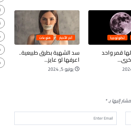
ا
ت
ح
تكنولوجيا
آخر الأخبار
منوعات
س
لها قمر واحد
سد الشهية بطرق طبيعية..
كاي
رى...
اعرفها لو عايز...
ليا
ف
يوليو 5, 2024
يو
مشار إليها بـ
*