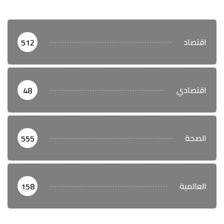
اقتصاد
512
اقتصادي
48
الصحة
555
العالمية
158