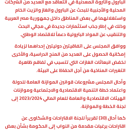
البترول والثروة المعدنية في التعاقد مع العديد من الشركات
المحلية والأجنبية للبحث عن البترول والغاز والزيت الخام
واستغلالهما في بعض المناطق داخل جمهورية مصر العربية
وذلك في إطار جذب استثمارات جديدة في مجالي البحث
والتنقيب عن المواد البترولية دعماً للاقتصاد الوطني.
ووافق المجلس على اتفاقيتين دوليتين إحداهما لزيادة
إمكانية الحصول على العديد من المنح الدراسية، والأخرى
لخفض انبعاثات الغازات التي تتسبب في تفاقم ظاهرة
التغيرات المناخية من أجل الحفاظ على البيئة.
وأحال المجلس مشروعات قوانين الموازنة العامة للدولة
واعتماد خطة التنمية الاقتصادية والاجتماعية وموازنات
الهيئات الاقتصادية والعامة للعام المالي 2023/2024 إلى
لجنة الخطة والموازنة.
كما أحال (30) تقريراً للجنة الاقتراحات والشكاوى عن
اقتراحات برغبات مقدمة من النواب إلى الحكومة بشأن بعض