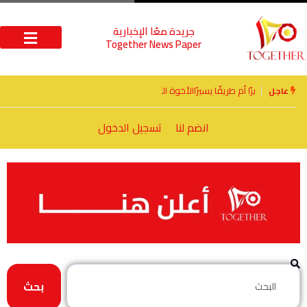
جريدة معًا الإخبارية
Together News Paper
الأخوة الأعداء وحتمًا لابد من لقاء
عاجل
انضم لنا
تسجيل الدخول
بحث