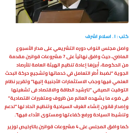
كتب : ا . اسلام اشرف
واصل مجلس النواب دوره التشريعي على مدار الأسبوع
الماضي، حيث وافق نهائياً على 7 مشروعات قوانين مقدمة
من الحكومة، أبرزها إعادة تنظيم الهيئة العامة للأرصاد
الجوية “لضبط أُطر التعامل في خدماتها وتشجيع حركة البحث
العلمي فيها وجذب الاستثمارات الأجنبية إليها” وتقرير نظام
التوقيت الصيفي “لترشيد الطاقة والاقتصاد فى تشغيلها
فى ضوء ما يشهده العالم من ظروف ومتغيرات اقتصادية”
وإصدار قانون إنشاء الغرف السياحية وتنظيم اتحاد لها “لدعم
وتنشيط السياحة ورفع كفاءتها ومستوى الأداء فيها”.
كما وافق المجلس على 4 مشروعات قوانين بالترخيص لوزير