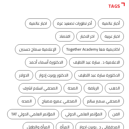
TAGS
أخبار عالمية
أخر تطورات تصعيد غزة
اخبار عالمية
اخبار عربية
اخر الاخبار
اقتصاد
اكاديمية معا Together Academy
الإعلامية سماح حسنين
الاعلامية د . سارة عبد اللطيف
الدكتورة أسماء أحمد
الدكتورة سارة عبد اللطيف
الدكتور روبرت إدوار
الدولار
الذهب
الرياضة
الصحة
الصحفي اسلام اشرف
الصحفي سمير سالم
الصحفي عمرو مصباح
الصحه
الفن
المؤتمر العلمي الدولي
المؤتمر العلمي الدولي TAT
المدققاتى د . روبرت ادوار
المرأة
المرأة والطفل