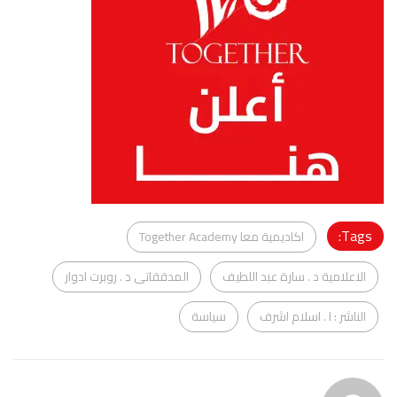
Tags:
اكاديمية معا Together Academy
الاعلامية د . سارة عبد اللطيف
المدققاتى د . روبرت ادوار
الناشر : ا . اسلام اشرف
سياسة