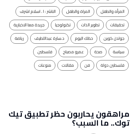
المرأه والطفل
المراة والطفل
الناشر : ا . اسلام اشرف
تحقيقات
تطوير الذات
تكنولوجيا
جريدة معا الاخبارية
جولدن كوين
حظك اليوم
د.سارة عبداللطيف
رياضة
سياسة
صحة
عمرو مصباح
فلسطين
فلسطين دولة
فن
مقالات
منوعات
مراهقون يحاربون حظر تطبيق تيك
توك.. ما السبب؟