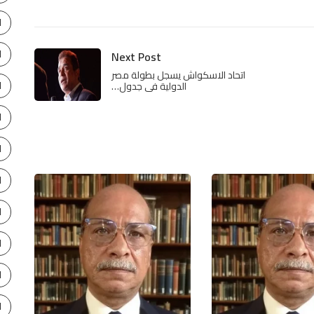
ا
ا
Next Post
اتحاد الاسكواش يسجل بطولة مصر
ا
الدولية فى جدول…
ا
ا
ا
ا
ا
ا
ا