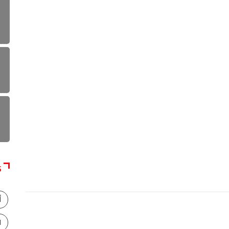
S
أ
ا