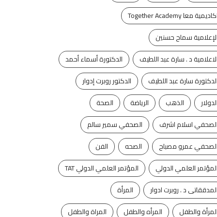
كاديمية معا Together Academy
لإعلامية سماح حسنين
لاعلامية د . سارة عبد اللطيف
الدكتورة أسماء أحمد
لدكتورة سارة عبد اللطيف
الدكتور روبرت إدوار
لدولار
الذهب
الرياضة
الصحة
لصحفي اسلام اشرف
الصحفي سمير سالم
لصحفي عمرو مصباح
الصحه
الفن
لمؤتمر العلمي الدولي
المؤتمر العلمي الدولي TAT
لمدققاتى د . روبرت ادوار
المرأة
آخر الأخبار
مقالات
لمرأة والطفل
المرأه والطفل
المراة والطفل