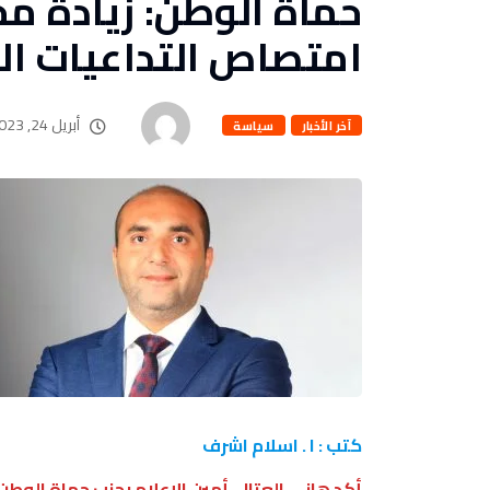
حماة الوطن: زيادة 
امتصاص التداعيات الس
أبريل 24, 2023
آخر الأخبار
سياسة
كتب : ا . اسلام اشرف
أكد هاني العتال، أمين الإعلام بحزب حماة الوطن،