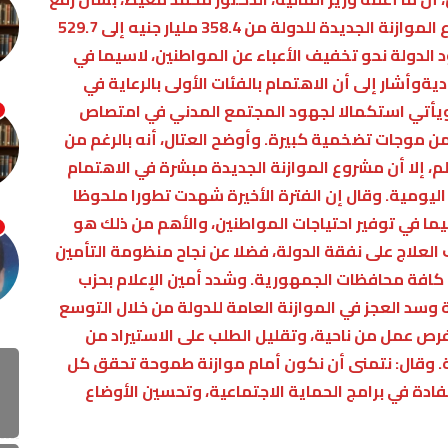
مخصصات الدعم والحماية الاجتماعية في مشروع الموازنة الجديدة للدولة من 358.4 مليار جنيه إلى 529.7
٪؜، يأتي في إطار جهود الدولة نحو تخفيف الأعباء عن المواطنين، لاسيما في
يةوأشار إلى أن الاهتمام بالفئات الأولى بالرعاية في
ويأتي استكمالا لجهود المجتمع المدني في امتصاص
 من موجات تضخمية كبيرة. وأوضح العتال، أنه بالرغم من
لم، إلا أن مشروع الموازنة الجديدة مبشرة في الاهتمام
ليومية. وقال إن الفترة الأخيرة شهدت تطورا ملحوظا
يما في توفير احتياجات المواطنين، والأهم من ذلك هو
لعلاج على نفقة الدولة، فضلا عن نجاح منظومة التأمين
كافة محافظات الجمهورية. وشدد أمين الإعلام بحزب
سد العجز في الموازنة العامة للدولة من خلال التوسع
فرص عمل من ناحية، وتقليل الطلب على الاستيراد من
ة. وقال: نتمنى أن نكون أمام موازنة طموحة تحقق كل
دة في برامج الحماية الاجتماعية، وتحسين الأوضاع