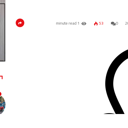
1 minute read
53
0