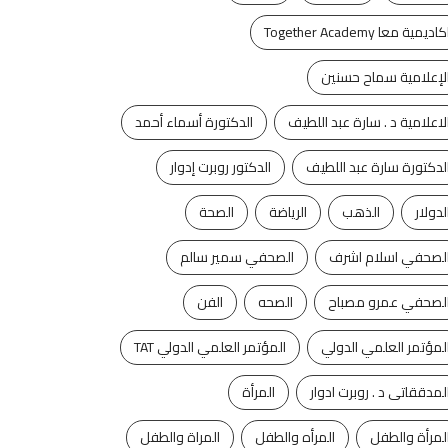
كاديمية معا Together Academy
لإعلامية سماح حسنين
لاعلامية د . سارة عبد اللطيف
الدكتورة أسماء أحمد
لدكتورة سارة عبد اللطيف
الدكتور روبرت إدوار
آخر الأخبار
الفن
آخر الأخبار
تكنولوجيا
لدولار
الذهب
الرياضة
الصحة
روكى الحفلة الثانية بـ
ليه الأرض لها قمر واحد
لى مصر فى...
وكواكب أخرى...
لصحفي اسلام اشرف
الصحفي سمير سالم
ليو 5, 2024
يوليو 5, 2024
لصحفي عمرو مصباح
الصحه
الفن
لمؤتمر العلمي الدولي
المؤتمر العلمي الدولي TAT
لمدققاتى د . روبرت ادوار
المرأة
لمرأة والطفل
المرأه والطفل
المراة والطفل