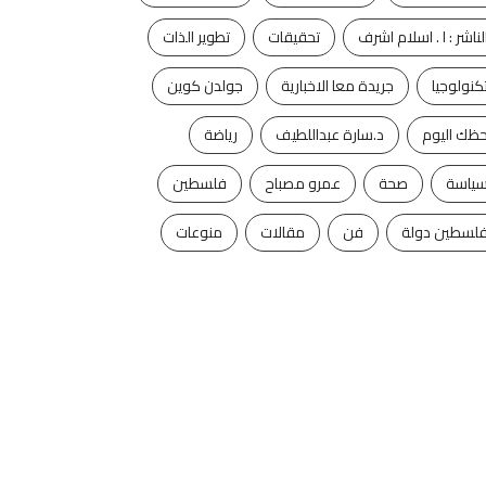
لناشر : ا . اسلام اشرف
تحقيقات
تطوير الذات
كنولوجيا
جريدة معا الاخبارية
جولدن كوين
ظك اليوم
د.سارة عبداللطيف
رياضة
ياسة
صحة
عمرو مصباح
فلسطين
لسطين دولة
فن
مقالات
منوعات