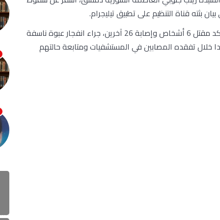
ن بثته قناة التنظيم على تطبيق تيليجرام.
وكان وزير الصحة السوري الدكتور حسن الغباش قد أكد مقتل 6 أشخاص وإصابة 26 آخرين، جراء انفجار عبوة ناسفة
خلال تفقده المصابين في المستشفيات ومتابعة حالتهم