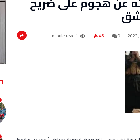
ه عن هجوم على ضريح
مشق
1 minute read
46
0
السيدة زينب جنوبي العاصمة السورية دمشق، أسفر عن سقوط