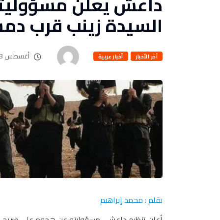
داعش يعلن مسؤوليت
السيدة زينب قرب د
أغسطس 3, 2023
آخر الأخبار
أخبار عربية
بقلم : محمد إبراهيم
أعلن تنظيم داعش ، مسؤوليته عن هجوم على ضريح 