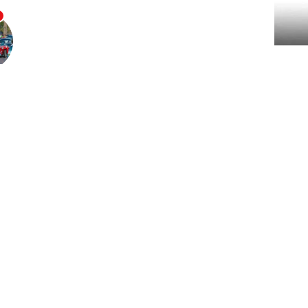
الملعب فى الموسم الجديد، إلا بعد الحصول على بطاقة حضور
المباريات. وشدد اتحاد الكرة على الأندية والمدربين بضرورة توثيق العقود وسداد نسبة 3٪ من قيمة العقد قبل
وحدد مسئولو اتحاد الكرة 16 سبتمبر المقبل آخر موعد للأندية لسداد الاشتراك فى بطولة كأس مصر لموسم 2023 –
وحدد اتحاد الكرة مبلغ 50 ألف جنيه للمشاركة فى بطولة كأس مصر لأندية الدوري الممتاز و10 آلاف جنيه لباقي
وتضمنت شروط وتعليمات القيد فى دوري الصالات بالموسم الجديد، التى أعلنها اتحاد الكرة، السماح بإشراك 5 لاعبين
 النادى، بشرط عدم اشتراك نفس النادي فى دوري الصالات.