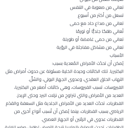
تعاني من صعوبة في التنفس
تسعل من أكثر من أسبوع
تعاني من صداع حاد مع حمى
تُعاني طفحًا جلديًّا أو تورمًا
تعاني من حمى غامضة أو طويلة
تعاني من مشاكل مفاجئة في الرؤية
الأسباب
يُمكن أن تحدُث الأمراض المُعدية بسبب:
البكتيريا. تلك الكائنات وحيدة الخلية مسئولة عن حدوث أمراض مثل
التهاب الحلق العقدي، وعدوى الجهاز البولي، والسُلِّ.
الفيروسات. تسبب الفيروسات، وهي كائنات أصغر من البكتيريا،
العديد من الأمراض والتي تتراوح من نزلات البرد وحتى الإيدز.
الفطريات. تحدُث العديد من الأمراض الجلدية مثل السعفة والقدَم
الرياضي بسبب الفطريات. بينما يُمكن أن تُسبب أنواع أخرى من
الفطريات عدوى في الرئتين أو الجهاز العصبي.
الطفيليات. تحدث الإصابة بالملاريا نتيجة التعرض لطفيل صغير للغاية