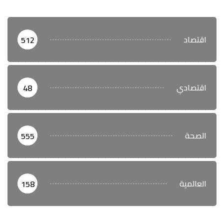
اقتصاد
512
اقتصادي
48
الصحة
555
العالمية
158