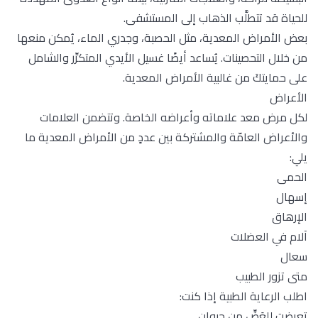
للحياة قد تتطلَّب الذهاب إلى المستشفى.
بعض الأمراض المعدية، مثل الحصبة، وجدري الماء، يُمكن منعها
من خلال التحصينات. يُساعد أيضًا غسيل الأيدي المتكرِّر والشامل
على حمايتكَ من غالبية الأمراض المعدية.
الأعراض
لكل مرض معد علاماته وأعراضه الخاصة. وتتضمن العلامات
والأعراض العامّة والمشتركة بين عددٍ من الأمراض المعدية ما
يلي:
الحمى
إسهال
الإرهاق
آلام في العضلات
سعال
متى تزور الطبيب
اطلب الرعاية الطبية إذا كنت:
تعرضت للعَضِّ من حيوان