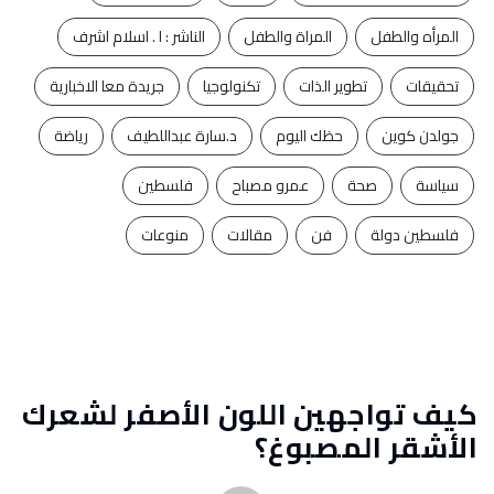
المرأه والطفل
المراة والطفل
الناشر : ا . اسلام اشرف
تحقيقات
تطوير الذات
تكنولوجيا
جريدة معا الاخبارية
جولدن كوين
حظك اليوم
د.سارة عبداللطيف
رياضة
سياسة
صحة
عمرو مصباح
فلسطين
فلسطين دولة
فن
مقالات
منوعات
كيف تواجهين اللون الأصفر لشعرك
الأشقر المصبوغ؟