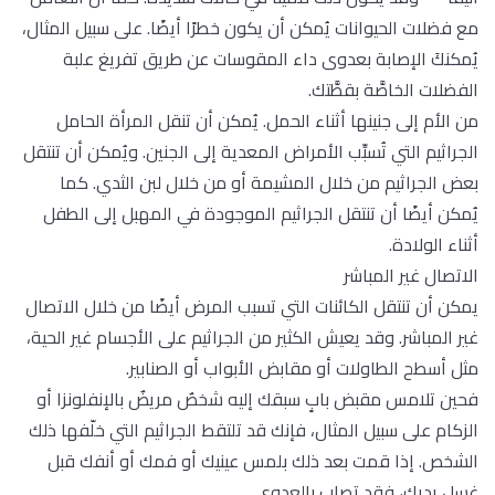
مع فضلات الحيوانات يُمكن أن يكون خطرًا أيضًا. على سبيل المثال،
يُمكنكَ الإصابة بعدوى داء المقوسات عن طريق تفريغ علبة
الفضلات الخاصَّة بقطَّتك.
من الأم إلى جنينها أثناء الحمل. يُمكن أن تنقل المرأة الحامل
الجراثيم التي تُسبِّب الأمراض المعدية إلى الجنين. ويُمكن أن تنتقل
بعض الجراثيم من خلال المشيمة أو من خلال لبن الثدي. كما
يُمكن أيضًا أن تنتقل الجراثيم الموجودة في المهبل إلى الطفل
أثناء الولادة.
الاتصال غير المباشر
يمكن أن تنتقل الكائنات التي تسبب المرض أيضًا من خلال الاتصال
غير المباشر. وقد يعيش الكثير من الجراثيم على الأجسام غير الحية،
مثل أسطح الطاولات أو مقابض الأبواب أو الصنابير.
فحين تلامس مقبض بابٍ سبقك إليه شخصٌ مريضٌ بالإنفلونزا أو
الزكام على سبيل المثال، فإنك قد تلتقط الجراثيم التي خلّفها ذلك
الشخص. إذا قمت بعد ذلك بلمس عينيك أو فمك أو أنفك قبل
غسل يديك، فقد تصاب بالعدوى.