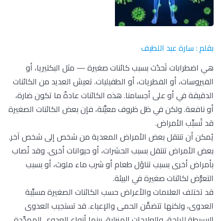
بقلم : سارة عبد اللطيف
هي اضطرابات تَحدُث بسبب كائنات صغيرة — مثل البكتيريا، أو
الفيروسات، أو الفطريات، أو الطفيليات. تعيش العديد من الكائنات
الدقيقة في أو على أجسامنا. هذه الكائنات عادةً ما تكون ضارة،
أو نافعة. ولكن في ظل ظروف معيَّنة، فإن بعض الكائنات الصغيرة
قد تُسبِّب الأمراض.
يُمكن أن تنتقل بعض الأمراض المعدية من شخص إلى شخص آخر.
بعض الأمراض تنتقل بسبب الحشرات، أو حيوانات أخرى. وقد تُصاب
بأمراض أخرى بسبب تناوُل طعام أو شرب ماء ملوث، أو بسبب
التعرُّض لكائنات صغيرة في البيئة.
قد تختلف العلامات والأعراض حسب الكائنات الصغيرة مسبِّبة
العدوى، ولكنها تتضمَّن الحمى والإعياء. قد تستجيب العدوى
البسيطة للراحة، والعلاجات المنزلية، بينما أنواع العدوى المهدِّدة