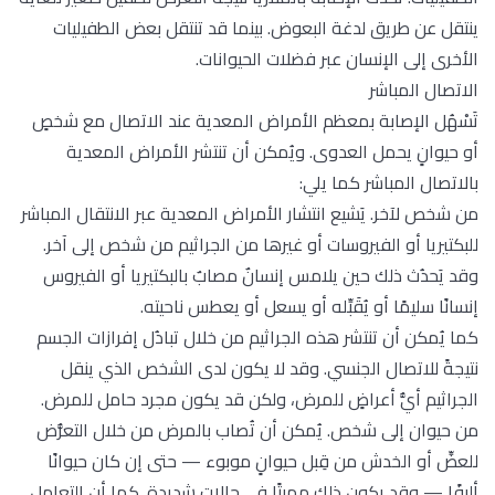
ينتقل عن طريق لدغة البعوض. بينما قد تنتقل بعض الطفيليات
الأخرى إلى الإنسان عبر فضلات الحيوانات.
الاتصال المباشر
تَسْهُل الإصابة بمعظم الأمراض المعدية عند الاتصال مع شخصٍ
أو حيوانٍ يحمل العدوى. ويُمكن أن تنتشر الأمراض المعدية
بالاتصال المباشر كما يلي:
من شخص لآخر. يَشيع انتشار الأمراض المعدية عبر الانتقال المباشر
للبكتيريا أو الفيروسات أو غيرها من الجراثيم من شخص إلى آخر.
وقد يَحدُث ذلك حين يلامس إنسانٌ مصابٌ بالبكتيريا أو الفيروس
إنسانًا سليمًا أو يُقَبِّله أو يسعل أو يعطس ناحيته.
كما يُمكن أن تنتشر هذه الجراثيم من خلال تبادُل إفرازات الجسم
نتيجةً للاتصال الجنسي. وقد لا يكون لدى الشخص الذي ينقل
الجراثيم أيُّ أعراضٍ للمرض، ولكن قد يكون مجرد حامل للمرض.
من حيوان إلى شخص. يُمكن أن تُصاب بالمرض من خلال التعرُّض
للعضِّ أو الخدش من قِبل حيوانٍ موبوء — حتى إن كان حيوانًا
أليفًا — وقد يكون ذلك مميتًا في حالات شديدة. كما أن التعامل