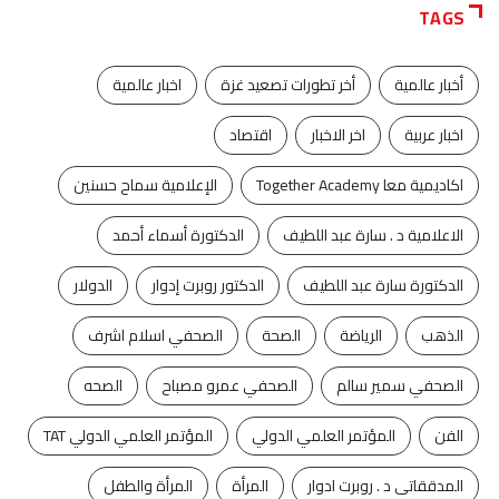
TAGS
أخبار عالمية
أخر تطورات تصعيد غزة
اخبار عالمية
اخبار عربية
اخر الاخبار
اقتصاد
اكاديمية معا Together Academy
الإعلامية سماح حسنين
الاعلامية د . سارة عبد اللطيف
الدكتورة أسماء أحمد
الدكتورة سارة عبد اللطيف
الدكتور روبرت إدوار
الدولار
الذهب
الرياضة
الصحة
الصحفي اسلام اشرف
الصحفي سمير سالم
الصحفي عمرو مصباح
الصحه
الفن
المؤتمر العلمي الدولي
المؤتمر العلمي الدولي TAT
المدققاتى د . روبرت ادوار
المرأة
المرأة والطفل