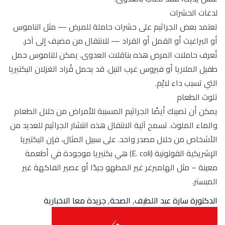
لدغات الحشرات
تعتمد بعض الجراثيم على حشرات حاملة للمرض — مثل الناموس
أو البراغيث أو القمل أو القراد — للانتقال من مضيف إلى آخر.
تُعرف حاملات المرض هذه بناقلات العدوى. يمكن للناموس حمل
طفيل الملاريا أو فيروس غرب النيل. قد يحمل قُراد الغزلان البكتيريا
التي تسبب داء لايْم.
تلوث الطعام
يمكن أن تصيبك أيضًا الجراثيم المسببة للأمراض من خلال الطعام
والماء الملوث. تسمح آلية الانتقال هذه انتشار الجراثيم للعديد من
الأشخاص من خلال مصدر واحد. على سبيل المثال، فإن البكتيريا
الإشريكية القولونية (E. coli) هي بكتيريا موجودة في أطعمة
معينة – مثل الهامبرغر غير المطهو جيدًا أو عصير الفاكهة غير
المبستر.
الدكتورة سارة عبد اللطيف
,
الصحة
,
جريدة معا الاخبارية