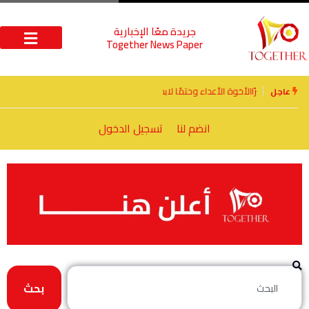
جريدة معًا الإخبارية
Together News Paper
الأخوة الأعداء وحتمًا لابد من لقاء
عاجل
انضم لنا
تسجيل الدخول
بحث