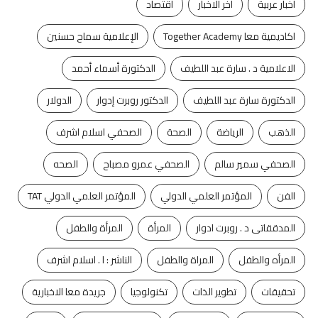
اخبار عربية
اخر الاخبار
اقتصاد
اكاديمية معا Together Academy
الإعلامية سماح حسنين
الاعلامية د . سارة عبد اللطيف
الدكتورة أسماء أحمد
الدكتورة سارة عبد اللطيف
الدكتور روبرت إدوار
الدولار
الذهب
الرياضة
الصحة
الصحفي اسلام اشرف
الصحفي سمير سالم
الصحفي عمرو مصباح
الصحه
الفن
المؤتمر العلمي الدولي
المؤتمر العلمي الدولي TAT
المدققاتى د . روبرت ادوار
المرأة
المرأة والطفل
المرأه والطفل
المراة والطفل
الناشر : ا . اسلام اشرف
تحقيقات
تطوير الذات
تكنولوجيا
جريدة معا الاخبارية