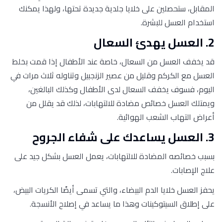
المقابل، ستحصلين على خلايا جلدية جديدة تحتها، ولهذا يمكنك
استخدام العسل للبشرة.
2. العسل يهدئ السعال
قد يخفف العسل من السعال، خاصة عند الأطفال إذا قمت بخلط
العسل مع الكركم وقليل من عصير الزنجبيل وتناوله ثلاث مرات في
اليوم، فسوف يخفف السعال لدى الأطفال وكذلك البالغين،
ويمتلك العسل خصائص مضادة للالتهابات، لذلك قد يقلل من
أعراض التهاب الشعب الهوائية.
3. العسل يساعدك على شفاء الجروح
بسبب خصائصه المضادة للالتهابات، يعمل العسل بشكل جيد على
علاج الإصابات.
يحفز العسل خلايا الدم البيضاء، والتي تسمى أيضًا الكريات البيض،
على إطلاق السيتوكينات وهذا ما يساعد في إصلاح الأنسجة.