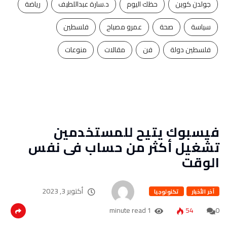
جولدن كوين
حظك اليوم
د.سارة عبداللطيف
رياضة
سياسة
صحة
عمرو مصباح
فلسطين
فلسطين دولة
فن
مقالات
منوعات
فيسبوك يتيح للمستخدمين
تشغيل أكثر من حساب فى نفس
الوقت
أكتوبر 3, 2023
آخر الأخبار
تكنولوجيا
1 minute read
54
0