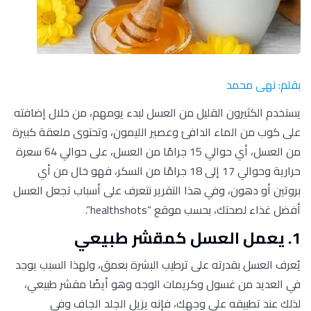
بقلم: نهى محمد
يستخدم الكثيرون القليل من العسل لبدء يومهم، من خلال إضافته
على كوب من الماء الدافئ وعصير الليمون، وتحتوى ملعقة كبيرة
من العسل، أي حوالي 15 جرامًا من العسل، على حوالي 64 سعرة
حرارية وحوالي 17 إلى 18 جرامًا من السكر، فهو خال من أي
بروتين أو دهون، وفي هذا التقرير نتعرف على أسباب تجعل العسل
أفضل غذاء لصحتك، بحسب موقع “healthshots”.
1. يعمل العسل كمقشر طبيعي
يُعرف العسل بقدرته على ترطيب البشرة بعمق، ولهذا السبب يوجد
في العديد من غسول وكريمات الوجه وهو أيضًا مقشر طبيعي،
لذلك عند تطبيقه على وجهك، فإنه يزيل الجلد الجاف وفي