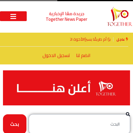
جريدة معًا الإخبارية
Together News Paper
الأخوة الأعداء وحتمًا لابد من لقاء
عاجل
انضم لنا
تسجيل الدخول
بحث