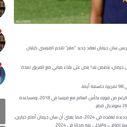
يس سان جرمان لعقد جديد “مغر” للنجم الفرنسي كيليان
مان، يتضمن بندا ينص على بقاء مبابي مع الفريق لمدة
ولم يفز النجم الفرنسي أبدا بدوري أبطال أوروبا، على الرغم من فوزه بكأس العالم مع فرنسا في 2018، ومساعدة
قطر.
ووضع مبابي فريقه تحت ضغط كبير بعد إعلان عدم تجديده لعقده في 2024، مما يعني أن سان جرمان أمام خيارين،
إضافي، والتخلي عنه مجانا في 2024.