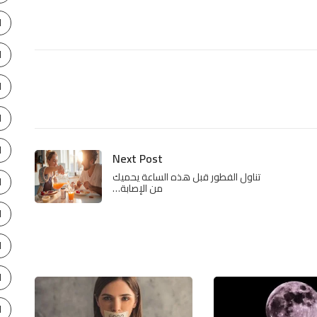
ا
ا
ا
ا
ا
Next Post
تناول الفطور قبل هذه الساعة يحميك
ا
من الإصابة…
ا
ا
ا
ا