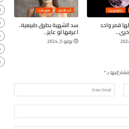
ا
تكنولوجيا
آخر الأخبار
منوعات
ت
لها قمر واحد
سد الشهية بطرق طبيعية..
كاي
رى...
اعرفها لو عايز...
ليا
ح
يوليو 5, 2024
يو
س
ف
مشار إليها بـ
*