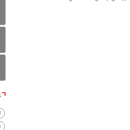
S
أ
ا