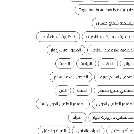
كاديمية معا Together Academy
لإعلامية سماح حسنين
لاعلامية د . سارة عبد اللطيف
الدكتورة أسماء أحمد
لدكتورة سارة عبد اللطيف
الدكتور روبرت إدوار
لدولار
الذهب
الرياضة
الصحة
لصحفي اسلام اشرف
الصحفي سمير سالم
لصحفي عمرو مصباح
الصحه
الفن
لمؤتمر العلمي الدولي
المؤتمر العلمي الدولي TAT
لمدققاتى د . روبرت ادوار
المرأة
لمرأة والطفل
المرأه والطفل
المراة والطفل