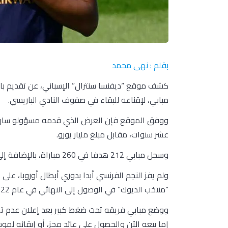
بقلم : نهى محمد
كشف موقع “ديفنسا سنترال” الإسباني، عن تقديم بار
مبابي، لإقناعه للبقاء في صفوف النادي الباريسي.
ووفق الموقع فإن العرض الذي قدمه مسؤولو سان جر
عشر سنوات، مقابل مبلغ مليار يورو.
وسجل مبابي 212 هدفا في 260 مباراة، بالإضافة إلى 98 تمريرة حاسمة أيضا.
“منتخب الديوك” في الوصول إلى النهائي في عام 2022 بمونديال
إما بيعه الآن والحصول على عائد مجز، أو إبقائه لموسم 