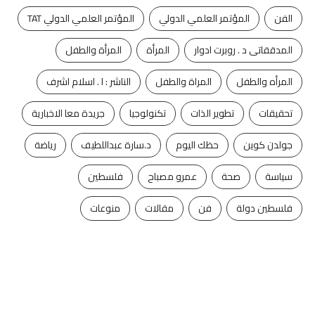
الفن
المؤتمر العلمي الدولي
المؤتمر العلمي الدولي TAT
المدققاتى د . روبرت ادوار
المرأة
المرأة والطفل
المرأه والطفل
المراة والطفل
الناشر : ا . اسلام اشرف
تحقيقات
تطوير الذات
تكنولوجيا
جريدة معا الاخبارية
جولدن كوين
حظك اليوم
د.سارة عبداللطيف
رياضة
سياسة
صحة
عمرو مصباح
فلسطين
فلسطين دولة
فن
مقالات
منوعات