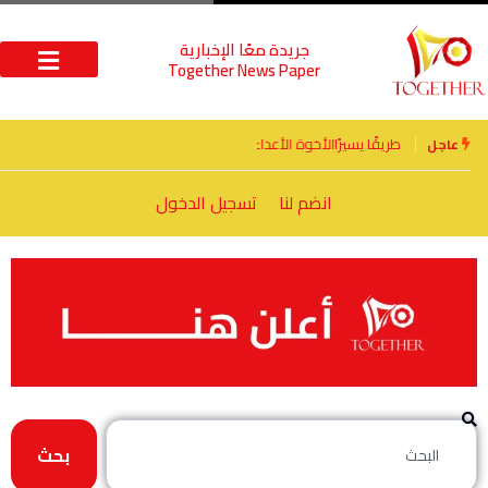
جريدة معًا الإخبارية
Together News Paper
الأخوة الأعداء وحتمًا لابد من لقاء
عاجل
انضم لنا
تسجيل الدخول
بحث